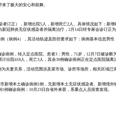
带来了极大的安心和鼓舞。
感染者订正），新增出院5人，新增死亡2人。具体情况如下：新增
断为新冠肺炎无症状感染者并隔离治疗，2月14日经专家会诊订正
土确诊病例（病例4），其活动轨迹及防控要求如下：病例基本信息
肺炎确诊病例，转入定点医院。患者3：男性，71岁，12月7日被诊
累计出院418人，死亡3人，其余30例确诊病例正在定点医院隔离
例病例为夫妻关系，活动范围涉及菜市场、诊所等场所，相关区域
时，成都市新增本土确诊病例1例，无新增本土无症状感染者。新增境
1例确诊病例：10月23日自省外来蓉，系重点人员筛查发现。