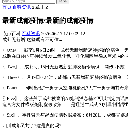
搜 索
首页
百科资讯
文章正文
最新成都疫情/最新的成都疫情
点点百科
百科资讯
2026-06-15 12:00:09
12
成都无新增!这些谣言不可信→
〖One〗、截至6月6日24时，成都无新增新冠肺炎确诊病例
或装在口袋内可持续散发二氧化氯，净化周围半径50厘米内的
〖Two〗、成都3月15日无新增新冠肺炎确诊病例，网传“不戴
〖Three〗、月19日0-24时，成都市无新增新冠肺炎确诊病
〖Four〗、同时出现“一男子入室随机砍死3人”“一男子与其
〖Five〗、这些关于成都教育的AI炮制消息基本可以判定
造官方文件模板炮制虚假政策；二是通过生成式AI批量制造
〖Six〗、事件背景与起因疫情数据发布：8月28日，成都官
四川成都又封了?这是真的吗?