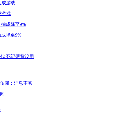
成游戏
成降至9%
代
闻