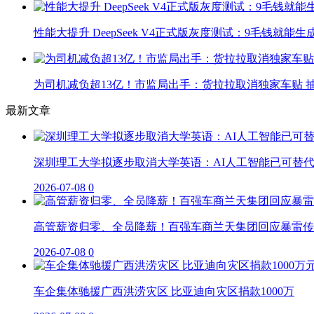
性能大提升 DeepSeek V4正式版灰度测试：9毛钱就能生
为司机减负超13亿！市监局出手：货拉拉取消独家车贴 抽
最新文章
深圳理工大学拟逐步取消大学英语：AI人工智能已可替
2026-07-08
0
高管薪资归零、全员降薪！百强车商兰天集团回应暴雷传
2026-07-08
0
车企集体驰援广西洪涝灾区 比亚迪向灾区捐款1000万