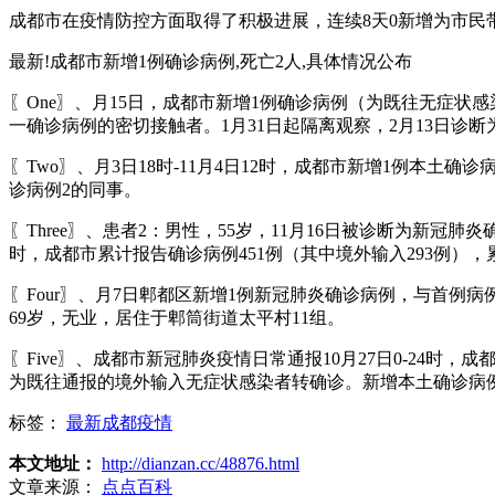
成都市在疫情防控方面取得了积极进展，连续8天0新增为市民
最新!成都市新增1例确诊病例,死亡2人,具体情况公布
〖One〗、月15日，成都市新增1例确诊病例（为既往无症状
一确诊病例的密切接触者。1月31日起隔离观察，2月13日诊
〖Two〗、月3日18时-11月4日12时，成都市新增1例本
诊病例2的同事。
〖Three〗、患者2：男性，55岁，11月16日被诊断为新冠
时，成都市累计报告确诊病例451例（其中境外输入293例），
〖Four〗、月7日郫都区新增1例新冠肺炎确诊病例，与首
69岁，无业，居住于郫筒街道太平村11组。
〖Five〗、成都市新冠肺炎疫情日常通报10月27日0-24
为既往通报的境外输入无症状感染者转确诊。新增本土确诊病例
标签：
最新成都疫情
本文地址：
http://dianzan.cc/48876.html
文章来源：
点点百科