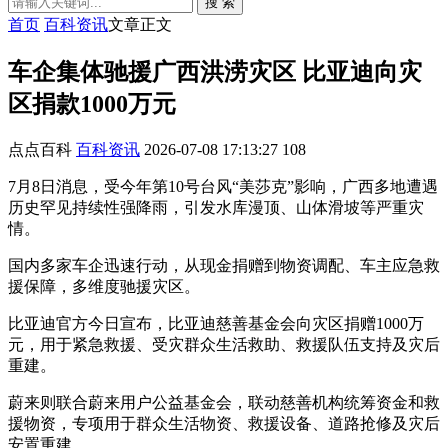
搜 索
首页
百科资讯
文章正文
车企集体驰援广西洪涝灾区 比亚迪向灾
区捐款1000万元
点点百科
百科资讯
2026-07-08 17:13:27
108
7月8日消息，受今年第10号台风“美莎克”影响，广西多地遭遇
历史罕见持续性强降雨，引发水库漫顶、山体滑坡等严重灾
情。
国内多家车企迅速行动，从现金捐赠到物资调配、车主应急救
援保障，多维度驰援灾区。
比亚迪官方今日宣布，比亚迪慈善基金会向灾区捐赠1000万
元，用于紧急救援、受灾群众生活救助、救援队伍支持及灾后
重建。
蔚来则联合蔚来用户公益基金会，联动慈善机构统筹资金和救
援物资，专项用于群众生活物资、救援设备、道路抢修及灾后
安置重建。