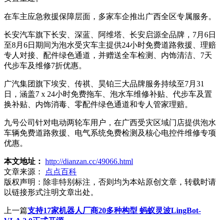
在车主应急救援保障层面，多家车企推出广西全区专属服务。
长安汽车旗下长安、深蓝、阿维塔、长安启源全品牌，7月6日
至8月6日期间为泡水受灾车主提供24小时免费道路救援、理赔
专人对接、配件绿色通道，并赠送全车检测、内饰清洁、7天
代步车及维修7折优惠。
广汽集团旗下埃安、传祺、昊铂三大品牌服务持续至7月31
日，涵盖7 x 24小时免费拖车、泡水车维修补贴、代步车及置
换补贴、内饰消毒、零配件绿色通道和专人管家理赔。
九号公司针对电动两轮车用户，在广西受灾区域门店提供泡水
车辆免费道路救援、电气系统免费检测及核心电控件维修专项
优惠。
本文地址：
http://dianzan.cc/49066.html
文章来源：
点点百科
版权声明：
除非特别标注，否则均为本站原创文章，转载时请
以链接形式注明文章出处。
上一篇
支持17家机器人厂商20多种构型 蚂蚁灵波LingBot-