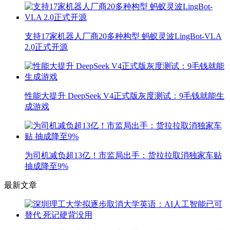
支持17家机器人厂商20多种构型 蚂蚁灵波LingBot-VLA
2.0正式开源
性能大提升 DeepSeek V4正式版灰度测试：9毛钱就能生
成游戏
为司机减负超13亿！市监局出手：货拉拉取消独家车贴
抽成降至9%
最新文章