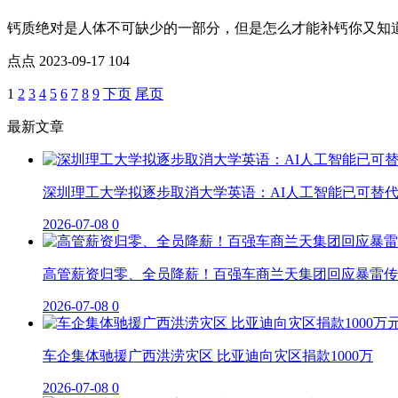
钙质绝对是人体不可缺少的一部分，但是怎么才能补钙你又知道
点点
2023-09-17
104
1
2
3
4
5
6
7
8
9
下页
尾页
最新文章
深圳理工大学拟逐步取消大学英语：AI人工智能已可替
2026-07-08
0
高管薪资归零、全员降薪！百强车商兰天集团回应暴雷传
2026-07-08
0
车企集体驰援广西洪涝灾区 比亚迪向灾区捐款1000万
2026-07-08
0