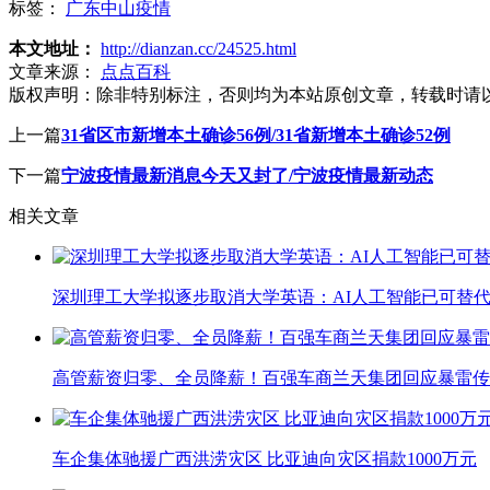
标签：
广东中山疫情
本文地址：
http://dianzan.cc/24525.html
文章来源：
点点百科
版权声明：
除非特别标注，否则均为本站原创文章，转载时请
上一篇
31省区市新增本土确诊56例/31省新增本土确诊52例
下一篇
宁波疫情最新消息今天又封了/宁波疫情最新动态
相关文章
深圳理工大学拟逐步取消大学英语：AI人工智能已可替代
高管薪资归零、全员降薪！百强车商兰天集团回应暴雷传
车企集体驰援广西洪涝灾区 比亚迪向灾区捐款1000万元