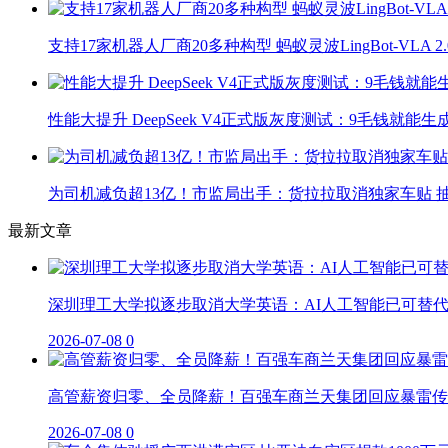
支持17家机器人厂商20多种构型 蚂蚁灵波LingBot-VLA 
性能大提升 DeepSeek V4正式版灰度测试：9毛钱就能生
为司机减负超13亿！市监局出手：货拉拉取消独家车贴 抽
最新文章
深圳理工大学拟逐步取消大学英语：AI人工智能已可替
2026-07-08
0
高管薪资归零、全员降薪！百强车商兰天集团回应暴雷传
2026-07-08
0