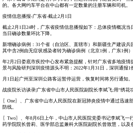
的。各大网约车平台在中山都有一定数量的注册车辆和司机。
疫情信息播报-广东省-截止2月1日
截止2月1日24时，广东省疫情信息播报如下：总体疫情概况当日
当日确诊数量环比下降。
新增确诊病例：31个省（自治区、直辖市）和新疆生产建设兵团
其中含2例由无症状感染者转为确诊病例（北京1例，广东1例）
年2月2日娄底市疾控中心发布紧急提醒，针对广东省多地疫
景与风险研判深圳疫情源头不明：2022年1月31日，深圳通
月1日起广州至深圳公路客运暂停运营，恢复时间将另行通知
战疫院长访谈录|广东省中山市人民医院副院长李斌飞:用“绣花功夫
〖One〗、广东省中山市人民医院在新冠肺炎疫情中通过迅速
防线。
〖Two〗、年8月6日上午，中山市人民医院党委书记李斌飞
药学院院长曾莉、医学部总监兼科大医院副院长曾致慧，以及