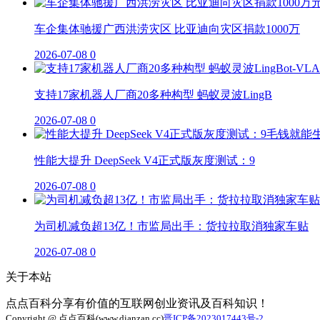
车企集体驰援广西洪涝灾区 比亚迪向灾区捐款1000万
2026-07-08
0
支持17家机器人厂商20多种构型 蚂蚁灵波LingB
2026-07-08
0
性能大提升 DeepSeek V4正式版灰度测试：9
2026-07-08
0
为司机减负超13亿！市监局出手：货拉拉取消独家车贴
2026-07-08
0
关于本站
点点百科分享有价值的互联网创业资讯及百科知识！
Copyright @ 点点百科(www.dianzan.cc)
晋ICP备2023017443号-2