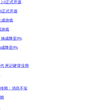
2.0正式开源
成游戏
成降至9%
代
闻