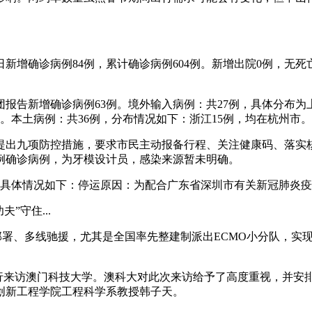
新增确诊病例84例，累计确诊病例604例。新增出院0例，无死亡
报告新增确诊病例63例。境外输入病例：共27例，具体分布为上
。本土病例：共36例，分布情况如下：浙江15例，均在杭州市。
情提出九项防控措施，要求市民主动报备行程、关注健康码、落实
报1例确诊病例，为牙模设计员，感染来源暂未明确。
。具体情况如下：停运原因：为配合广东省深圳市有关新冠肺炎
”守住...
部署、多线驰援，尤其是全国率先整建制派出ECMO小分队，实
一行来访澳门科技大学。澳科大对此次来访给予了高度重视，并
创新工程学院工程科学系教授韩子天。