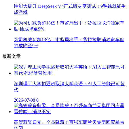
性能大提升 DeepSeek V4正式版灰度测试：9毛钱就能生
成游戏
为司机减负超13亿！市监局出手：货拉拉取消独家车贴
抽成降至9%
最新文章
深圳理工大学拟逐步取消大学英语：AI人工智能已可替
代
2026-07-08
0
高管薪资归零、全员降薪！百强车商兰天集团回应暴雷
传闻