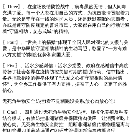
〖Three〗、在这场疫情防控战中，病毒虽然无情，但人间却
充满了爱。每一个人都在用自己的方式，为抗击疫情贡献着力
量。无论是坚守在一线的医护人员，还是默默奉献的志愿者，
亦或是遵守防疫规定的普通市民，大家都在用自己的行动诠释
着“守望相助，众志成城”的精神。
〖Four〗、“舌尖上的捐赠”体现了全国人民对湖北的支援与关
爱，是中华民族守望相助精神的生动写照，彰显了“一方有难
八方支援”的制度优势和家国大爱。
〖Five〗、活水乡感谢信：活水乡党委、政府在感谢信中高度
赞扬了社会各界在疫情防控关键时期的援助行动。信中指出，
各界捐款捐物的善举体现了“大爱之心和守望相助的高尚情
怀”，为全乡工作提供了有力支持，振奋了人心，坚定了必胜
信心。
无死角生物安全防控!看不见猪跑没关系,放心肉放心吃!
〖One〗、四川通过无死角生物安全防控、规模化养殖及种养
结合模式，有效防控非洲猪瘟并保障猪肉供应，让消费者吃上
放心肉。无死角生物安全防控：阻断非洲猪瘟传播物理隔离与
封闭管理四川养殖场通过闭环式管理切断病毒传播途径。