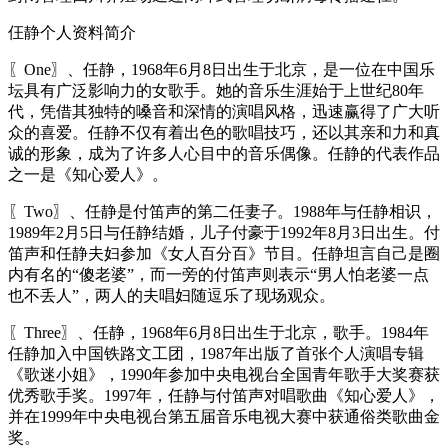
仼静个人资料简介
〖One〗、任静，1968年6月8日出生于北京，是一位在中国乐
坛具有广泛影响力的女歌手。她的音乐生涯始于上世纪80年
代，凭借其独特的嗓音和深情的演唱风格，迅速赢得了广大听
众的喜爱。任静不仅有着出色的歌唱技巧，还以其亲和力和真
诚的形象，成为了许多人心目中的音乐偶像。任静的代表作品
之一是《知心爱人》。
〖Two〗、任静是付笛声的第二任妻子。1988年与任静相识，
1989年2月5日与任静结婚，儿子付豪于1992年8月3日出生。付
笛声和任静夫妇参加《女人百分百》节目。任静坦言自己是圈
内有名的“傻老婆”，而一旁的付笛声则表示“男人怕老婆一点
也不丢人”，两人的夫唱妇随逗乐了现场观众。
〖Three〗、任静，1968年6月8日出生于北京，歌手。1984年
任静加入中国铁路文工团，1987年出版了首张个人演唱专辑
《歌迷小姐》，1990年参加中央电视台全国青年歌手大奖赛获
优秀歌手奖。1997年，任静与付笛声对唱歌曲《知心爱人》，
并在1999年中央电视台第五届音乐电视大赛中获通俗类歌曲金
奖。