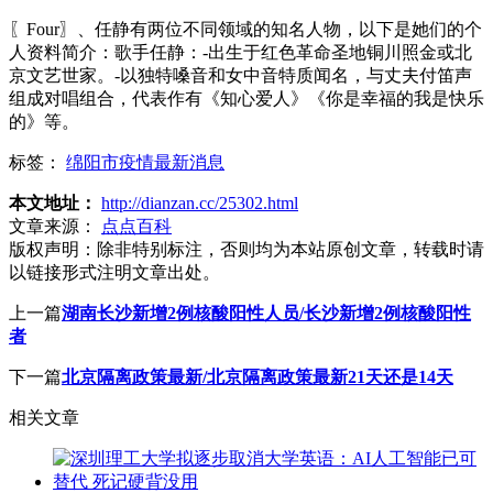
〖Four〗、任静有两位不同领域的知名人物，以下是她们的个
人资料简介：歌手任静：-出生于红色革命圣地铜川照金或北
京文艺世家。-以独特嗓音和女中音特质闻名，与丈夫付笛声
组成对唱组合，代表作有《知心爱人》《你是幸福的我是快乐
的》等。
标签：
绵阳市疫情最新消息
本文地址：
http://dianzan.cc/25302.html
文章来源：
点点百科
版权声明：
除非特别标注，否则均为本站原创文章，转载时请
以链接形式注明文章出处。
上一篇
湖南长沙新增2例核酸阳性人员/长沙新增2例核酸阳性
者
下一篇
北京隔离政策最新/北京隔离政策最新21天还是14天
相关文章