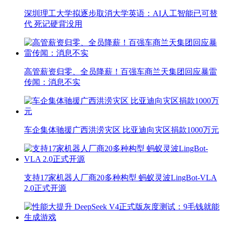
深圳理工大学拟逐步取消大学英语：AI人工智能已可替
代 死记硬背没用
高管薪资归零、全员降薪！百强车商兰天集团回应暴雷
传闻：消息不实
车企集体驰援广西洪涝灾区 比亚迪向灾区捐款1000万元
支持17家机器人厂商20多种构型 蚂蚁灵波LingBot-VLA
2.0正式开源