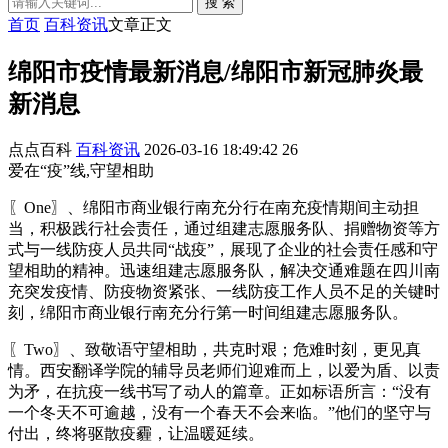
搜 索
首页
百科资讯
文章正文
绵阳市疫情最新消息/绵阳市新冠肺炎最
新消息
点点百科
百科资讯
2026-03-16 18:49:42
26
爱在“疫”线,守望相助
〖One〗、绵阳市商业银行南充分行在南充疫情期间主动担
当，积极践行社会责任，通过组建志愿服务队、捐赠物资等方
式与一线防疫人员共同“战疫”，展现了企业的社会责任感和守
望相助的精神。迅速组建志愿服务队，解决交通难题在四川南
充突发疫情、防疫物资紧张、一线防疫工作人员不足的关键时
刻，绵阳市商业银行南充分行第一时间组建志愿服务队。
〖Two〗、致敬语守望相助，共克时艰；危难时刻，更见真
情。西安翻译学院的辅导员老师们迎难而上，以爱为盾、以责
为矛，在抗疫一线书写了动人的篇章。正如标语所言：“没有
一个冬天不可逾越，没有一个春天不会来临。”他们的坚守与
付出，终将驱散疫霾，让温暖延续。