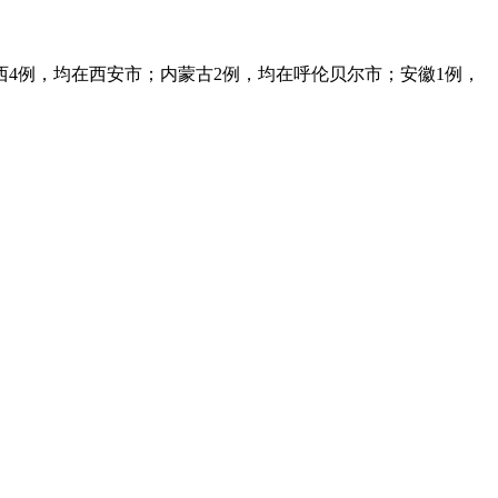
；陕西4例，均在西安市；内蒙古2例，均在呼伦贝尔市；安徽1例，