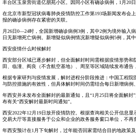
丰台区玉泉营街道亿朋苑小区。因同小区有确诊病例，1月20
在北京市新型冠状病毒肺炎疫情防控工作第193场新闻发布会上，
报的确诊病例存在紧密的关联。
月26日0—24时，全国新增确诊病例3例，其中2例为境外输
日无新增死亡病例。新增疑似病例情况新增疑似病例5例，其中
西安疫情什么时候解封
西安部分区域已逐步解封，但全面解封时间需根据疫情形势和防
田、临潼、阎良（不含航空基地）、周至等区域陆续发布通告
根据专家研判与疫情发展，解封进程分阶段推进：中国工程院
与防控措施的有效性，但具体解封时间仍需结合每日新增病例
年西安并未发布全面解封的最新通知，且“1月25日将全面解
布有关“西安解封最新时间通知”。
西安2022年12月19日放开疫情防控。根据查询相关公开信息
交易大厅等直接服务于公众和企业的政务服务窗口单位，不再查
年西安预计在1月下旬解封，过年能否回家需结合目的地政策