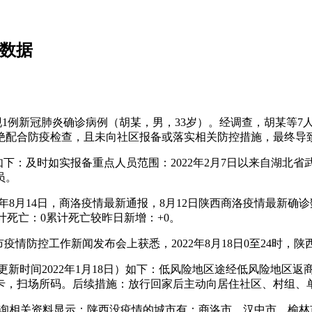
的数据
区发现1例新冠肺炎确诊病例（胡某，男，33岁）。经调查，胡某等
绝配合防疫检查，且未向社区报备或落实相关防控措施，最终导
如下：及时如实报备重点人员范围：2022年2月7日以来自湖北
员。
22年8月14日，商洛疫情最新通报，8月12日陕西商洛疫情最新
计死亡：0累计死亡较昨日新增：+0。
疫情防控工作新闻发布会上获悉，2022年8月18日0至24时，
通告，更新时间2022年1月18日）如下：低风险地区途经低风险地
程卡，扫场所码。后续措施：放行回家后主动向居住社区、村组、
查询相关资料显示：陕西没疫情的城市有：商洛市，汉中市，榆