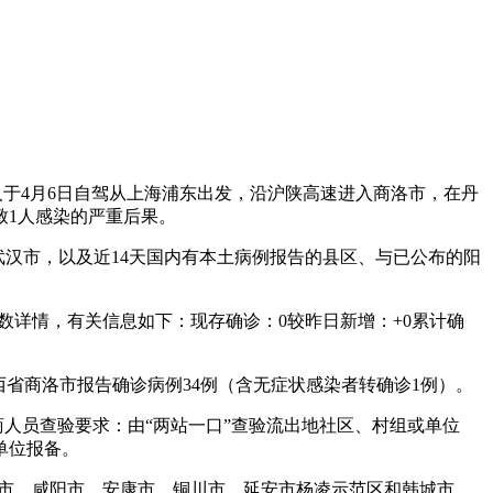
7人于4月6日自驾从上海浦东出发，沿沪陕高速进入商洛市，在丹
致1人感染的严重后果。
省武汉市，以及近14天国内有本土病例报告的县区、与已公布的阳
确诊数详情，有关信息如下：现存确诊：0较昨日新增：+0累计确
陕西省商洛市报告确诊病例34例（含无症状感染者转确诊1例）。
区返商人员查验要求：由“两站一口”查验流出地社区、村组或单位
单位报备。
林市，咸阳市，安康市，铜川市，延安市杨凌示范区和韩城市。