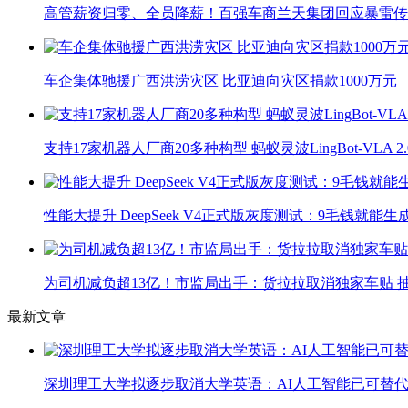
高管薪资归零、全员降薪！百强车商兰天集团回应暴雷传
车企集体驰援广西洪涝灾区 比亚迪向灾区捐款1000万元
支持17家机器人厂商20多种构型 蚂蚁灵波LingBot-VLA 
性能大提升 DeepSeek V4正式版灰度测试：9毛钱就能生
为司机减负超13亿！市监局出手：货拉拉取消独家车贴 抽
最新文章
深圳理工大学拟逐步取消大学英语：AI人工智能已可替