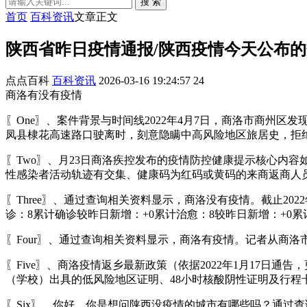
搜 索
首页
百科资讯
文章正文
陕西省昨日疫情通报/陕西疫情今天公布
点点百科
百科资讯
2026-03-16 19:24:57
24
商洛有没有疫情
〖One〗、案件背景与时间线2022年4月7日，商洛市商州
凤县棣花高速路口驶离时，刻意隐瞒中高风险地区旅居史，拒
〖Two〗、月23日商洛疾控发布的疫情防控健康提示核心内容
性感染者活动轨迹有交集、健康码为红码或黄码的来商返商人
〖Three〗、通过查询相关资料显示，商洛没有疫情。截止20
诊：8累计确诊较昨日新增：+0累计治愈：8较昨日新增：+0累
〖Four〗、通过查询相关资料显示，商洛有疫情。记者从商洛市
〖Five〗、商洛疫情返乡最新政策（依据2022年1月17日
（学校）出具的低风险地区证明、48小时核酸阴性证明及行
〖Six〗、你好，你是想问陕西没疫情的城市有哪些吗？通过