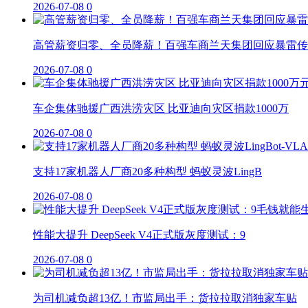
2026-07-08
0
高管薪资归零、全员降薪！百强车商兰天集团回应暴雷传
2026-07-08
0
车企集体驰援广西洪涝灾区 比亚迪向灾区捐款1000万
2026-07-08
0
支持17家机器人厂商20多种构型 蚂蚁灵波LingB
2026-07-08
0
性能大提升 DeepSeek V4正式版灰度测试：9
2026-07-08
0
为司机减负超13亿！市监局出手：货拉拉取消独家车贴