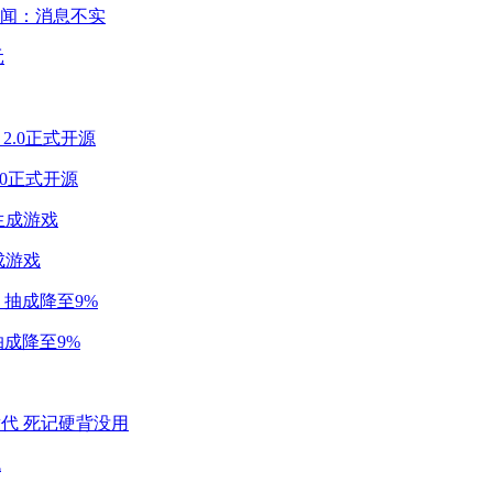
闻：消息不实
2.0正式开源
成游戏
成降至9%
代