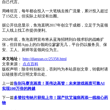
自己代言。
周峰坦言，每年都会投入一大笔钱去推广流量，累计投入超过
了15亿元，但实际上却没有出圈。
据公开信息显示，鱼泡直聘2017年创立于成都，立足于为蓝领
工人线上找工作提供便利。
2024年底，鱼泡直聘宣布将从蓝海招聘到白领求职的战略扩
张，但目前App上的白领岗位寥寥无几，平台仍以服务员、保
安、工人、厨师等蓝领岗位为主。
本文地址：
http://dianzan.cc/25358.html
文章来源：
点点百科
版权声明：
除非特别标注，否则均为本站原创文章，转载时请
以链接形式注明文章出处。
上一篇
告别马赛克画质！英伟达高管：未来游戏画质可靠AI
实现100万倍的跨越
下一篇
多替拉韦钠片获批上市！国产抗艾滋病再添一线核心药
物