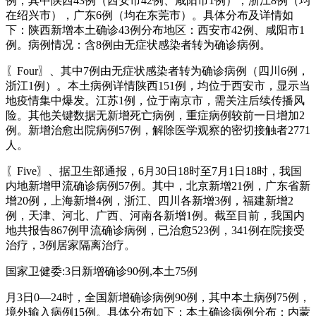
例，其中陕西43例（西安市42例、咸阳市1例），浙江8例（均
在绍兴市），广东6例（均在东莞市）。具体分布及详情如
下：陕西新增本土确诊43例分布地区：西安市42例、咸阳市1
例。病例情况：含8例由无症状感染者转为确诊病例。
〖Four〗、其中7例由无症状感染者转为确诊病例（四川6例，
浙江1例）。本土病例详情陕西151例，均位于西安市，显示当
地疫情集中爆发。江苏1例，位于南京市，需关注后续传播风
险。其他关键数据无新增死亡病例，重症病例较前一日增加2
例。新增治愈出院病例57例，解除医学观察的密切接触者2771
人。
〖Five〗、据卫生部通报，6月30日18时至7月1日18时，我国
内地新增甲流确诊病例57例。其中，北京新增21例，广东省新
增20例，上海新增4例，浙江、四川各新增3例，福建新增2
例，天津、河北、广西、河南各新增1例。截至目前，我国内
地共报告867例甲流确诊病例，已治愈523例，341例在院接受
治疗，3例居家隔离治疗。
国家卫健委:3日新增确诊90例,本土75例
月3日0—24时，全国新增确诊病例90例，其中本土病例75例，
境外输入病例15例。具体分布如下：本土确诊病例分布：内蒙