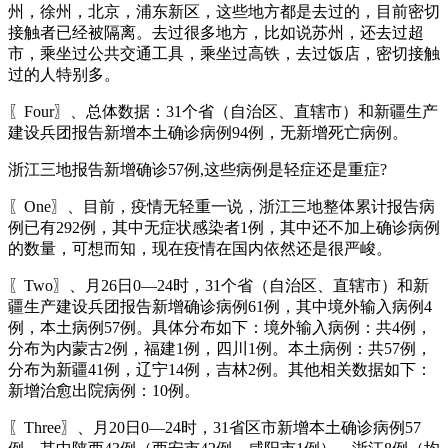
州，徐州，北京，浦东新区，这些地方都是去过的，目前密切
接触者已经被隔离。去过很多地方，比如说苏州，还去过超
市，乘坐过公共交通工具，乘坐过高铁，去过饭店，密切接触
过的人特别多。
〖Four〗、总体数据：31个省（自治区、直辖市）和新疆生产
建设兵团报告新增本土确诊病例94例，无新增死亡病例。
浙江三地报告新增确诊57例,这些病例是轻症还是重症?
〖One〗、目前，疫情无轻重一说，浙江三地整体累计报告病
例已有292例，其中无症状感染者1例，其中还不加上确诊病例
的数量，可想而知，现在疫情在国内依然还是很严峻。
〖Two〗、月26日0—24时，31个省（自治区、直辖市）和新
疆生产建设兵团报告新增确诊病例61例，其中境外输入病例4
例，本土病例57例。具体分布如下：境外输入病例：共4例，
分布为内蒙古2例，福建1例，四川1例。本土病例：共57例，
分布为新疆41例，辽宁14例，吉林2例。其他相关数据如下：
新增治愈出院病例：10例。
〖Three〗、月20日0—24时，31省区市新增本土确诊病例57