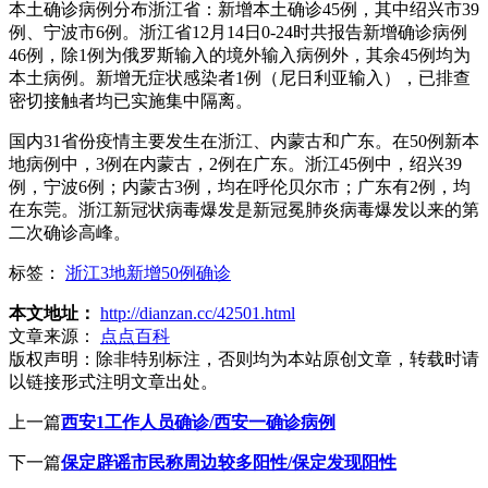
本土确诊病例分布浙江省：新增本土确诊45例，其中绍兴市39
例、宁波市6例。浙江省12月14日0-24时共报告新增确诊病例
46例，除1例为俄罗斯输入的境外输入病例外，其余45例均为
本土病例。新增无症状感染者1例（尼日利亚输入），已排查
密切接触者均已实施集中隔离。
国内31省份疫情主要发生在浙江、内蒙古和广东。在50例新本
地病例中，3例在内蒙古，2例在广东。浙江45例中，绍兴39
例，宁波6例；内蒙古3例，均在呼伦贝尔市；广东有2例，均
在东莞。浙江新冠状病毒爆发是新冠冕肺炎病毒爆发以来的第
二次确诊高峰。
标签：
浙江3地新增50例确诊
本文地址：
http://dianzan.cc/42501.html
文章来源：
点点百科
版权声明：
除非特别标注，否则均为本站原创文章，转载时请
以链接形式注明文章出处。
上一篇
西安1工作人员确诊/西安一确诊病例
下一篇
保定辟谣市民称周边较多阳性/保定发现阳性