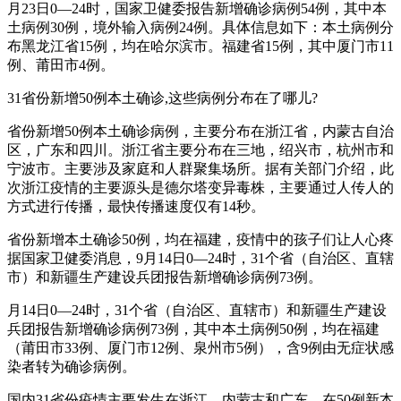
月23日0—24时，国家卫健委报告新增确诊病例54例，其中本
土病例30例，境外输入病例24例。具体信息如下：本土病例分
布黑龙江省15例，均在哈尔滨市。福建省15例，其中厦门市11
例、莆田市4例。
31省份新增50例本土确诊,这些病例分布在了哪儿?
省份新增50例本土确诊病例，主要分布在浙江省，内蒙古自治
区，广东和四川。浙江省主要分布在三地，绍兴市，杭州市和
宁波市。主要涉及家庭和人群聚集场所。据有关部门介绍，此
次浙江疫情的主要源头是德尔塔变异毒株，主要通过人传人的
方式进行传播，最快传播速度仅有14秒。
省份新增本土确诊50例，均在福建，疫情中的孩子们让人心疼
据国家卫健委消息，9月14日0—24时，31个省（自治区、直辖
市）和新疆生产建设兵团报告新增确诊病例73例。
月14日0—24时，31个省（自治区、直辖市）和新疆生产建设
兵团报告新增确诊病例73例，其中本土病例50例，均在福建
（莆田市33例、厦门市12例、泉州市5例），含9例由无症状感
染者转为确诊病例。
国内31省份疫情主要发生在浙江、内蒙古和广东。在50例新本