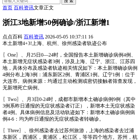
搜 索
首页
百科资讯
文章正文
浙江3地新增50例确诊/浙江新增1
点点百科
百科资讯
2026-05-05 10:37:11
16
本土新增4+3!上海、杭州、徐州感染者轨迹公布
〖One〗、月25日0—24时，全国报告本土新增确诊病例4例、
本土新增无症状感染者3例，涉及上海、辽宁、浙江、江苏四
地，具体分布及感染者轨迹相关情况如下：本土新增确诊病例
4例分布上海3例：浦东新区2例、青浦区1例。辽宁1例：位于
大连市。病例来源：均通过主动检测或密切接触者筛查发现，
无新增死亡病例。
〖Two〗、月3日0-24时，成都市新增本土确诊病例9例（其中
3例系昨日通报的无症状感染者订正），新增本土无症状感染
者4例。具体病例信息及活动轨迹如下：新增本土确诊病例病
例4-6：均为昨日通报的无症状感染者转确诊。
〖Three〗、徐州感染者去过苏州旅游，上海的感染者去过浦
东新区，西浦区，黄浦区，松江区，等等四个地方。苏州，杭