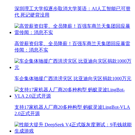
深圳理工大学拟逐步取消大学英语：AI人工智能已可替
代 死记硬背没用
高管薪资归零、全员降薪！百强车商兰天集团回应暴雷
传闻：消息不实
车企集体驰援广西洪涝灾区 比亚迪向灾区捐款1000万元
支持17家机器人厂商20多种构型 蚂蚁灵波LingBot-VLA
2.0正式开源