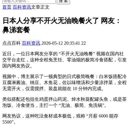
搜 索
首页
百科资讯
文章正文
日本人分享不开火无油晚餐火了 网友：
鼻涕套餐
点点百科
百科资讯
2026-05-12 20:35:41
22
近日，一位日本网友分享的 “不开火无油晚餐” 视频在国内社
交平台走红，这种全程免烹饪、零油烟的极简冷食搭配，引发
国内网友热议。
视频中，博主展示了一顿典型的日式极简晚餐：白米饭搭配冷
豆腐淋酱油、纳豆、木鱼花，佐以味噌汤和少量凉拌菜，全程
无需开火，仅需搅拌、装盘就能在 10 分钟内完成。
类似搭配还包括生鸡蛋拌山药泥、焯水秋葵配罐头鱼，或是茶
泡饭、冷食便当，主打一个 “无油、极简、免洗锅”。
网友热议，这种吃法食材成本极低，戏称 “月薪 6000 能存
5500”。