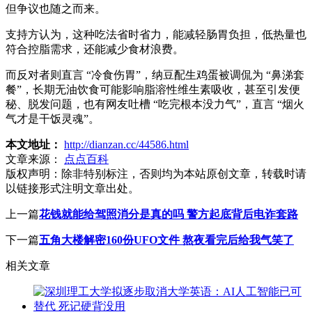
但争议也随之而来。
支持方认为，这种吃法省时省力，能减轻肠胃负担，低热量也
符合控脂需求，还能减少食材浪费。
而反对者则直言 “冷食伤胃”，纳豆配生鸡蛋被调侃为 “鼻涕套
餐”，长期无油饮食可能影响脂溶性维生素吸收，甚至引发便
秘、脱发问题，也有网友吐槽 “吃完根本没力气”，直言 “烟火
气才是干饭灵魂”。
本文地址：
http://dianzan.cc/44586.html
文章来源：
点点百科
版权声明：
除非特别标注，否则均为本站原创文章，转载时请
以链接形式注明文章出处。
上一篇
花钱就能给驾照消分是真的吗 警方起底背后电诈套路
下一篇
五角大楼解密160份UFO文件 熬夜看完后给我气笑了
相关文章