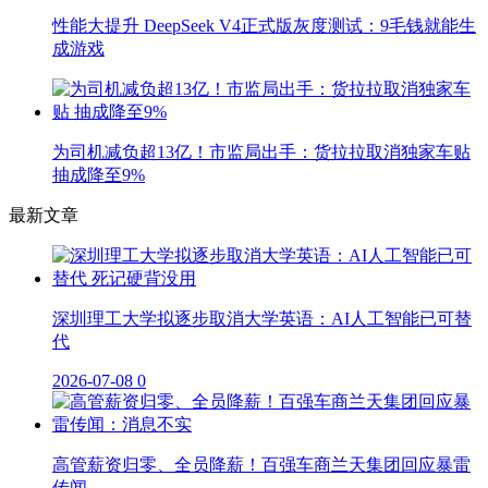
性能大提升 DeepSeek V4正式版灰度测试：9毛钱就能生
成游戏
为司机减负超13亿！市监局出手：货拉拉取消独家车贴
抽成降至9%
最新文章
深圳理工大学拟逐步取消大学英语：AI人工智能已可替
代
2026-07-08
0
高管薪资归零、全员降薪！百强车商兰天集团回应暴雷
传闻