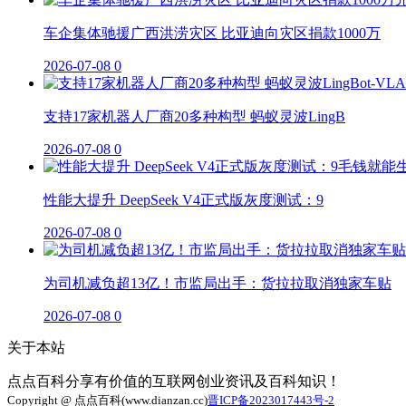
车企集体驰援广西洪涝灾区 比亚迪向灾区捐款1000万
2026-07-08
0
支持17家机器人厂商20多种构型 蚂蚁灵波LingB
2026-07-08
0
性能大提升 DeepSeek V4正式版灰度测试：9
2026-07-08
0
为司机减负超13亿！市监局出手：货拉拉取消独家车贴
2026-07-08
0
关于本站
点点百科分享有价值的互联网创业资讯及百科知识！
Copyright @ 点点百科(www.dianzan.cc)
晋ICP备2023017443号-2