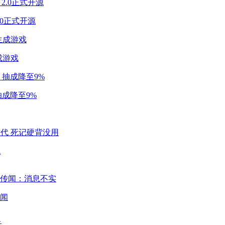
2.0正式开源
成游戏
成降至9%
代
闻