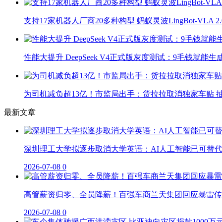
支持17家机器人厂商20多种构型 蚂蚁灵波LingBot-VLA 
性能大提升 DeepSeek V4正式版灰度测试：9毛钱就能生
为司机减负超13亿！市监局出手：货拉拉取消独家车贴 抽
最新文章
深圳理工大学拟逐步取消大学英语：AI人工智能已可替
2026-07-08
0
高管薪资归零、全员降薪！百强车商兰天集团回应暴雷传
2026-07-08
0