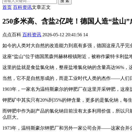
搜 索
首页
百科资讯
文章正文
250多米高、含盐2亿吨！德国人造“盐山
点点百科
百科资讯
2026-05-12 20:41:56
14
如今的人类对大自然的改造能力到底有多强，德国这座几乎完
这座“盐山”位于德国黑森州赫林根镇附近，被称作蒙特卡利盐堆（Mo
这里的盐就是食盐氯化钠，整座盐堆氯化钠的含量高达96%，
当然，它不是自然形成的，而是工业时代人类的杰作——人们
1903年，一家名为温特斯豪尔的钾肥厂在这里开采钾肥，这
钾肥矿中其实只有20%到35%的钾含量，更多的是氯化钠，
而钾肥中作为副产品的氯化钠目前没有太多利用价值，所以只
么巨大。
1973年，温特斯豪尔钾肥厂和另外一家公司合并——这家合并