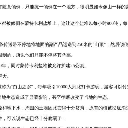
许随意倾倒，只能统一倾倒在一个地方，很明显如今像山一样的
基本都被倾倒在蒙特卡利盐堆上，这让这个盐堆以每小时900吨，每
条传送带不停地将地面的副产品运送到250米的“山顶”，然后倾
限制的，所以他们只能不停将其垒高。
60年，同时蒙特卡利盐堆被允许扩建25公顷。
更大。
称为“白山之乡”，每年吸引10000人到此打卡游玩，游客可以
当地生态造成了显著影响，甚至彻底改变了当地的生态。
流和地下水，周围的土壤因此变得十分贫瘠，原有的植被彻底消
3种，可以说生态已经十分脆弱了！