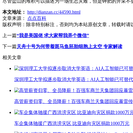
尽管盐山的堆积可以描述为一场生态灾难，但是钾肥的开采不
本文地址：
http://dianzan.cc/44590.html
文章来源：
点点百科
版权声明：
除非特别标注，否则均为本站原创文章，转载时请
上一篇
“我是美国佬 求大家帮我弄个微信”
下一篇
天舟十号为何带着斑马鱼胚胎细胞上太空 专家解读
相关文章
深圳理工大学拟逐步取消大学英语：AI人工智能已可替代
高管薪资归零、全员降薪！百强车商兰天集团回应暴雷传
车企集体驰援广西洪涝灾区 比亚迪向灾区捐款1000万元