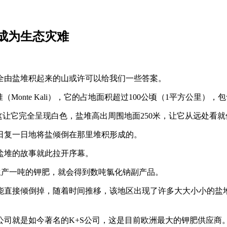
”成为生态灾难
全由盐堆积起来的山或许可以给我们一些答案。
nte Kali），它的占地面积超过100公顷（1平方公里），包含
这让它完全呈现白色，盐堆高出周围地面250米，让它从远处看
日复一日地将盐倾倒在那里堆积形成的。
座盐堆的故事就此拉开序幕。
每生产一吨的钾肥，就会得到数吨氯化钠副产品。
能直接倾倒掉，随着时间推移，该地区出现了许多大大小小的盐
公司就是如今著名的K+S公司，这是目前欧洲最大的钾肥供应商