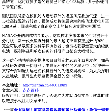
高转速，此时旋翼尖端的速度已经接近0.98马赫，几乎触碰到
了音速门槛。
测试团队随后在模拟舱内启动额外的增压风扇叠加气流，进一
步拉高旋翼运行转速，最终成功将旋翼尖端的峰值速度推升至
1.08马赫，圆满完成了真正意义上的超音速旋翼实机测试。
NASA公开的测试结果显示，这次技术突破带来的性能提升十
分可观，新一代火星直升机的最大起飞重量有望提升约30%，
完全可以承载更多的科学探测仪器，也能搭载容量更大的续航
电池，探测半径和单次任务的科研产出都会大幅增长。
这一雄心勃勃的深空探测项目目前定档2028年12月发射，如果
后续研发进展一切顺利，本世纪30年代的火星天空，将迎来一
支综合探测能力远超初代机智号的先进旋翼机群，为人类探明
火星地貌、搜寻生命痕迹提供全新的空中视角。
本文地址：
http://dianzan.cc/44601.html
文章来源：
点点百科
版权声明：
除非特别标注，否则均为本站原创文章，转载时请
以链接形式注明文章出处。
上一篇
全省提醒！河南将发送地震预警公益短信：微信一键开