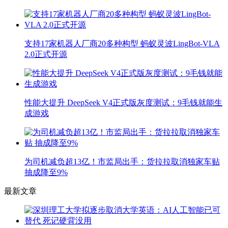
支持17家机器人厂商20多种构型 蚂蚁灵波LingBot-VLA
2.0正式开源
性能大提升 DeepSeek V4正式版灰度测试：9毛钱就能生
成游戏
为司机减负超13亿！市监局出手：货拉拉取消独家车贴
抽成降至9%
最新文章