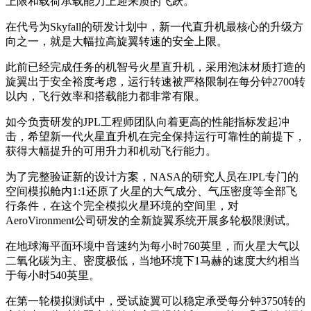
上限和载荷承载能力上迎来质的飞跃。
在代号为Skyfall的研发计划中，新一代直升机最核心的升级方
向之一，就是大幅拉高旋翼转速的安全上限。
此前已经完成任务的机智号火星直升机，采用泡沫材质打造的
旋翼出于安全裕度考虑，运行转速被严格限制在每分钟2700转
以内，飞行效率和搭载能力都非常有限。
如今负责研发的JPL工程师团队向着更高的性能指标发起冲
击，希望新一代火星直升机在完全保持运行可靠性的前提下，
获得大幅提升的可用升力和机动飞行能力。
为了完整验证新的设计方案，NASA的研究人员在JPL专门的
空间模拟舱内1:1还原了火星的大气成分、气压密度等全部飞
行条件，在这个完全模拟火星环境的空间里，对
AeroVironment公司研发的全新旋翼系统开展多轮极限测试。
在地球海平面环境中音速约为每小时760英里，而火星大气以
二氧化碳为主、密度极低，当地环境下1马赫的速度大约相当
于每小时540英里。
在第一轮模拟测试中，受试旋翼可以稳定承受每分钟3750转的