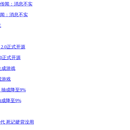
闻：消息不实
2.0正式开源
成游戏
成降至9%