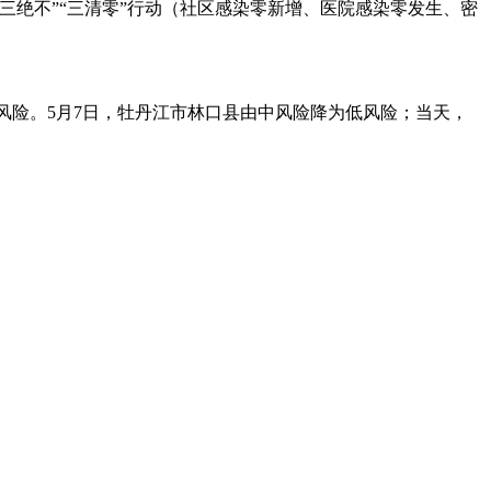
过“三绝不”“三清零”行动（社区感染零新增、医院感染零发生、密
风险。5月7日，牡丹江市林口县由中风险降为低风险；当天，