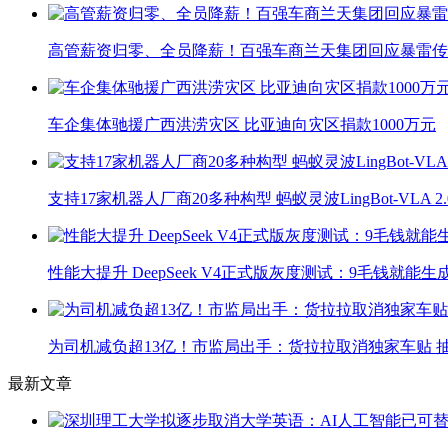
高管薪资归零、全员降薪！百强车商兰天集团回应暴雷传
车企集体驰援广西洪涝灾区 比亚迪向灾区捐款1000万元
支持17家机器人厂商20多种构型 蚂蚁灵波LingBot-VLA 
性能大提升 DeepSeek V4正式版灰度测试：9毛钱就能生
为司机减负超13亿！市监局出手：货拉拉取消独家车贴 抽
最新文章