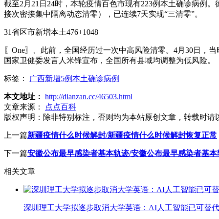
截至2月21日24时，本轮疫情百色市现有223例本土确诊病例
接次密接集中隔离动态清零），已连续7天实现“三清零”。
31省区市新增本土476+1048
〖One〗、此前，全国经历过一次中高风险清零。4月30日
国家卫健委发言人米锋宣布，全国所有县域均调整为低风险。
标签：
广西新增5例本土确诊病例
本文地址：
http://dianzan.cc/46503.html
文章来源：
点点百科
版权声明：
除非特别标注，否则均为本站原创文章，转载时请
上一篇
新疆疫情什么时候解封/新疆疫情什么时候解封恢复正常
下一篇
安徽公布最早感染者基本轨迹/安徽公布最早感染者基本
相关文章
深圳理工大学拟逐步取消大学英语：AI人工智能已可替代