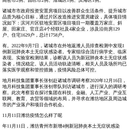
高密市2例、昌邑市2例、潍城区1例、滨海区1例。
诸城市市政府投资安置房项目以改善群众生活条件、提升城市
品质为核心目标，通过片区改造推进安置房建设，具体项目情
况如下：滨河片区驻地安置区项目项目一期覆盖万家庄、斜
屋、田家庄、官庄店4个经联社及4家企业，涉及沿街房129
户、住宅1629户，总计1758户。
有。2022年9月7日，诸城市在外地返潍人员排查检测中发现1
例新冠肺炎本土无症状感染者。专家组综合流行病学史、临床
表现、实验室检测结果，诊断该人员为新冠肺炎本土无症状感
染者，情况稳定。该人员活动轨迹清晰，相关人员及场所均已
落实医学观察和管控措施，疫情风险总体可控。
地月科技集团董事长张钊赴诸城市调研考察2020年12月16日，
地月科技集团董事长张钊带队到访诸城市，进行深入的调研考
察。此次考察旨在探讨集团在科技、金融、人工产业、产业互
联网、教育、农贸等领域的布局，并寻求在潍坊地区及周边城
市的产业落户和项目合作机会。
11月11日潍坊疫情怎么样了呢
年11月11日，潍坊青州市新增4例新冠肺炎本土无症状感染