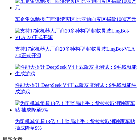
车企集体驰援广西洪涝灾区 比亚迪向灾区捐款1000万元
支持17家机器人厂商20多种构型 蚂蚁灵波LingBot-VLA
2.0正式开源
性能大提升 DeepSeek V4正式版灰度测试：9毛钱就能生
成游戏
为司机减负超13亿！市监局出手：货拉拉取消独家车贴
抽成降至9%
最新文章