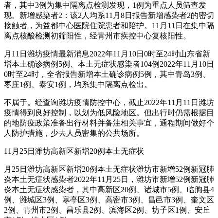
者，其中3例为集中隔离点检测发现，1例为重点人员筛查发
现。新增感染者2：该2人均系11月8日报告新增感染者2的密切
接触者，为益都中心医院住院患者和陪护。11月11日在集中隔
离点核酸检测初筛阳性，经青州市疾控中心复核阳性。
月11日潍坊疫情最新消息2022年11月10日0时至24时山东省新
增本土确诊病例5例、本土无症状感染者104例2022年11月10日
0时至24时，全省报告新增本土确诊病例5例，其中青岛3例、
枣庄1例、泰安1例，均系集中隔离点检出。
不属于。经查询潍坊疫情防控中心，截止2022年11月11日潍坊
疫情得到良好控制，以划为低风险地区。但出行时仍需根据目
的地防疫政策准备出行材料并备注相关事宜，通程期间做好个
人防护措施，少去人员密集的公共场所。
11月25日潍坊高新区新增20例本土无症状
月25日潍坊高新区新增20例本土无症状潍坊市新增52例新冠肺
炎本土无症状感染者2022年11月25日，潍坊市新增52例新冠肺
炎本土无症状感染者，其中高新区20例、诸城市5例、临朐县4
例、潍城区3例、寒亭区3例、高密市3例、昌邑市3例、奎文区
2例、青州市2例、昌乐县2例、滨海区2例、坊子区1例、安丘