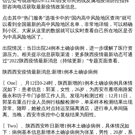
信公众号或致电029-12345西安市民热线及属地疫情防控指挥
部咨询电话获取最新疫情政策信息。
点击其中“热门服务”选项卡中的“国内高中风险地区查询”就可
以看到全国最新的高中风险地区名单，非常地详细，可以精确
到小区。大家从这里的数据就可以实时查看自己所在地区是否
为中高风险地区了。
出院情况：当日出院24例本土确诊病例，进一步缓解了医疗资
源压力。相关提示信息获取渠道：更多陕西疫情最新动态可通
过“2022陕西疫情最新消息（持续更新）”专题页面查看。
陕西西安疫情最新消息:新增1例本土确诊病例
〖One〗、月12日0-24时，陕西新增的1例本土确诊病例具体情
况如下：患者信息：郭某，女性，26岁，为西安市雁塔南路紫
薇永和坊子牛门诊部工作人员。发现与检测过程：12月11日，
郭某在重点行业人员例行核酸检测中，单采样本检测结果出现
异常。随即，她被点对点转运至隔离酒店，进行单人单间隔
离。当晚，西安市疾控中心复核结果为阳性。
〖Two〗、陕西西安昨日新增1例本土确诊病例，具体情况如
下：病例基本信息新增本土确诊病例为张某，男性，20岁，系