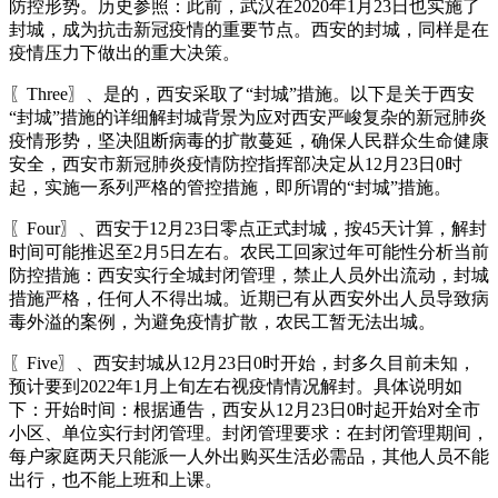
防控形势。历史参照：此前，武汉在2020年1月23日也实施了
封城，成为抗击新冠疫情的重要节点。西安的封城，同样是在
疫情压力下做出的重大决策。
〖Three〗、是的，西安采取了“封城”措施。以下是关于西安
“封城”措施的详细解封城背景为应对西安严峻复杂的新冠肺炎
疫情形势，坚决阻断病毒的扩散蔓延，确保人民群众生命健康
安全，西安市新冠肺炎疫情防控指挥部决定从12月23日0时
起，实施一系列严格的管控措施，即所谓的“封城”措施。
〖Four〗、西安于12月23日零点正式封城，按45天计算，解封
时间可能推迟至2月5日左右。农民工回家过年可能性分析当前
防控措施：西安实行全城封闭管理，禁止人员外出流动，封城
措施严格，任何人不得出城。近期已有从西安外出人员导致病
毒外溢的案例，为避免疫情扩散，农民工暂无法出城。
〖Five〗、西安封城从12月23日0时开始，封多久目前未知，
预计要到2022年1月上旬左右视疫情情况解封。具体说明如
下：开始时间：根据通告，西安从12月23日0时起开始对全市
小区、单位实行封闭管理。封闭管理要求：在封闭管理期间，
每户家庭两天只能派一人外出购买生活必需品，其他人员不能
出行，也不能上班和上课。