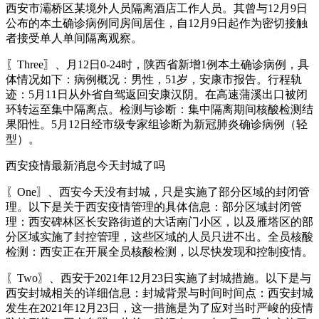
西安市灞桥区某境外人员隔离酒店工作人员。其曾与12月9日
公布的本土确诊病例同房间居住，自12月9日起作为密切接触
者接受单人单间隔离观察。
〖Three〗、月12日0-24时，陕西省新增1例本土确诊病例，具
体情况如下：病例概况：男性，51岁，安康市报告。行程轨
迹：5月11日从外省自驾返回安康汉阴。在高速蒲溪出口被闭
环转运至集中隔离点。检测与诊断：集中隔离期间核酸检测结
果阳性。5月12日经市级专家组诊断为新冠肺炎确诊病例（轻
型）。
西安疫情最新消息今天封城了吗
〖One〗、西安今天没有封城，只是实施了部分区域的封闭管
理。以下是关于西安疫情管理的具体信息：部分区域封闭管
理：西安碑林区长安路街道的大话南门小区，以及雁塔区的部
分区域实施了封控管理，这些区域的人员只进不出。全员核酸
检测：西安正在开展全员核酸检测，以尽快发现和控制疫情。
〖Two〗、西安于2021年12月23日实施了封城措施。以下是与
西安封城相关的详细信息：封城背景与时间时间点：西安封城
发生在2021年12月23日，这一措施是为了应对当时严峻的疫情