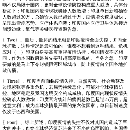
响不仅局限于国内，更对全球疫情防控构成重大威胁，具体分
析如下：印度国内疫情现状确诊人数激增：印度单日新增确诊
人数超过30万，总确诊人数已超过千万，疫情增长速度极快，
呈现出雪崩态势。医疗体系崩溃：印度国内医疗卫生体系接近
崩溃边缘，氧气等关键医疗资源告急。
〖Two〗、最后，最坏的结果就是印度疫情全面失控，并向全
球扩散，这种情况是最可怕的，谁都不想看到这种结果。危机
应对（一）印度自身要高度重视疫情防控，各国情况不尽相
同，作为本国政府是首先要引起高度重视的。当务之急，印度
要做的是马上下令封锁恒河区域城市，防止疫情向全国各地扩
散传播。
〖Three〗、印度当前面临疫情失控、自然灾害、社会动荡及
边境紧张等多重危机，若局势持续恶化，可能对全球疫情防
控、地区稳定及我国边境安全构成威胁。印度国内现状疫情失
控确诊人数激增：印度官方统计的病例总数已超过25万例，超
过意大利，成为全球疫情最严重的第六位国家，单日新增速度
仅次于巴西和美国。
〖Four〗、综上所述，印度疫情的失控不仅对其国内造成了巨
大的冲击，也给全球经济复苏带来了不小的负面影响。各国需