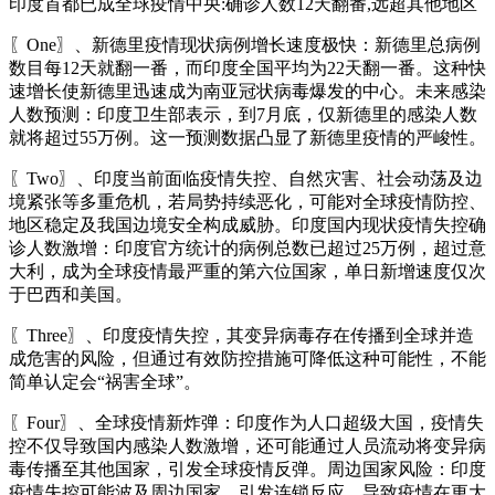
印度首都已成全球疫情中央:确诊人数12天翻番,远超其他地区
〖One〗、新德里疫情现状病例增长速度极快：新德里总病例
数目每12天就翻一番，而印度全国平均为22天翻一番。这种快
速增长使新德里迅速成为南亚冠状病毒爆发的中心。未来感染
人数预测：印度卫生部表示，到7月底，仅新德里的感染人数
就将超过55万例。这一预测数据凸显了新德里疫情的严峻性。
〖Two〗、印度当前面临疫情失控、自然灾害、社会动荡及边
境紧张等多重危机，若局势持续恶化，可能对全球疫情防控、
地区稳定及我国边境安全构成威胁。印度国内现状疫情失控确
诊人数激增：印度官方统计的病例总数已超过25万例，超过意
大利，成为全球疫情最严重的第六位国家，单日新增速度仅次
于巴西和美国。
〖Three〗、印度疫情失控，其变异病毒存在传播到全球并造
成危害的风险，但通过有效防控措施可降低这种可能性，不能
简单认定会“祸害全球”。
〖Four〗、全球疫情新炸弹：印度作为人口超级大国，疫情失
控不仅导致国内感染人数激增，还可能通过人员流动将变异病
毒传播至其他国家，引发全球疫情反弹。周边国家风险：印度
疫情失控可能波及周边国家，引发连锁反应，导致疫情在更大