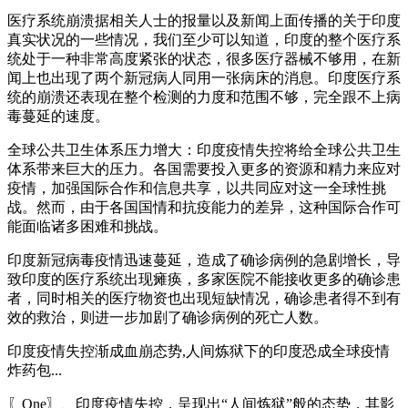
医疗系统崩溃据相关人士的报量以及新闻上面传播的关于印度
真实状况的一些情况，我们至少可以知道，印度的整个医疗系
统处于一种非常高度紧张的状态，很多医疗器械不够用，在新
闻上也出现了两个新冠病人同用一张病床的消息。印度医疗系
统的崩溃还表现在整个检测的力度和范围不够，完全跟不上病
毒蔓延的速度。
全球公共卫生体系压力增大：印度疫情失控将给全球公共卫生
体系带来巨大的压力。各国需要投入更多的资源和精力来应对
疫情，加强国际合作和信息共享，以共同应对这一全球性挑
战。然而，由于各国国情和抗疫能力的差异，这种国际合作可
能面临诸多困难和挑战。
印度新冠病毒疫情迅速蔓延，造成了确诊病例的急剧增长，导
致印度的医疗系统出现瘫痪，多家医院不能接收更多的确诊患
者，同时相关的医疗物资也出现短缺情况，确诊患者得不到有
效的救治，则进一步加剧了确诊病例的死亡人数。
印度疫情失控渐成血崩态势,人间炼狱下的印度恐成全球疫情
炸药包...
〖One〗、印度疫情失控，呈现出“人间炼狱”般的态势，其影