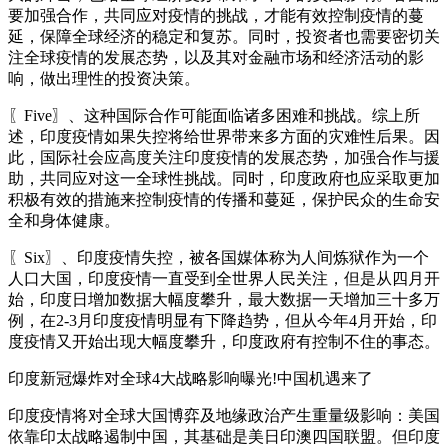
要加强合作，共同应对疫情的挑战，才能有效控制疫情的蔓
延，保障全球经济的稳定和复苏。同时，投资者也需要密切关
注全球疫情的发展态势，以及其对金融市场和经济活动的影
响，做出理性的投资决策。
〖Five〗、这种国际合作可能面临诸多困难和挑战。综上所
述，印度疫情如果失控将给世界带来多方面的灾难性后果。因
此，国际社会应高度关注印度疫情的发展态势，加强合作与援
助，共同应对这一全球性挑战。同时，印度政府也应采取更加
积极有效的措施来控制疫情的传播和蔓延，保护民众的生命安
全和身体健康。
〖Six〗、印度疫情失控，被各国媒体称为人间炼狱作为一个
人口大国，印度疫情一直受到全世界人民关注，但是从四月开
始，印度日增加数据大幅度攀升，最大数据一天增加三十多万
例，在2-3月印度疫情明显有下降趋势，但从今年4月开始，印
度疫情又开始出现大幅度攀升，印度政府有控制不住的事态。
印度新冠爆炸对全球4大战略影响曝光!中国机遇来了
印度疫情将对全球大国博弈及地缘政治产生重量级影响：美国
依靠印太战略遏制中国，其基础是美日印澳四国联盟。但印度