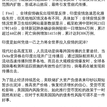
范围内扩散，形成冰山效应，最终引发雪崩式传播。
〖Five〗、全球疫情确实出现明显反弹，印度疫情急速恶化濒
临失控，但其他地区情况各有不同。具体如下：全球疫情反弹
情况世界卫生组织网站最新数据显示，截至欧洲中部时间23日
17时14分，全球新冠肺炎确诊病例较前一日增加84万例，累计
超过44亿例；死亡病例增加14151例，累计达到306万例。
印度是如何凭借一己之力将全世界拉入疫情的泥淖?
现代社会高度互联，人员流动是病毒跨国传播的主要途径。当
Delta变异株在印度出现并广泛传播后，通过国际航班和人员
流动迅速传播到世界各地。而且在大规模疫情爆发时，全球各
国病毒检测和追踪措施的有效性会打折扣，病毒易在被发现前
传播出去。
为了阻止经济持续恶化，美联储扩大资产负债表来印钞以期短
暂步出泥淖，推高资产价格，恢复经济增长的信心。受货币宽
松影响，美国国内风险突出。如此推行货币宽松的政策于一时
固然有好处，但对于长期美国国内的债务性风险可谓不是一件
好事。