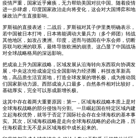
疫情严重，国家近乎瘫痪，无力帮助美国对抗中国。随着疫情
进一步肆虐，印度国家政治走向将变化，这会对大国博弈和地
缘政治产生直接影响。
罗斯福的直接表述：二战后，罗斯福对其子伊里奥明确表示，
若中国被日本打垮，日本将能调动大量兵力（多个师团）转战
其他地区，如攻占澳洲、印度，进而与德国在中东会师，切断
苏联与欧洲的联系，最终导致欧洲的崩溃。这凸显了中国战场
对全球战略格局的深远影响。
把成渝上升为国家战略，区域发展从沿海转向东西双向协调发
展，中央这次给成渝定位全国影响力经济圈，科技改革新高
地，高品质生活宜居地，打造全球发展的增长极，成为推动我
们国家新动力源。西部成渝人口最多，自然条件相对比较好，
基础厚实，完全可以形成新增长极。
这其中存在着两大重要原因：第一，区域海权战略本质上是对
全球海权战略的部分侵蚀与分割。一旦崛起国在特定区域内建
立起海权优势，就等于否定了国际社会存在全球海权的基本事
实。其次，区域海权战略是走向全球海权战略的必由之路，历
任海权霸主无不是从区域海权中成长起来的。