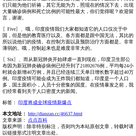
们只能为他们祈祷，其它无能为力，照现在的情况下去，出现
大量确诊病例和死亡比例的可能性最大，你们觉得呢？欢迎留
言，谢谢。
〖Five〗、哦，印度疫情我们大家都知道它的人口仅次于中
国，但是他的教育医疗以及。各方面都是跟中国无法，其比的
所以说他们的疫情。在控制方面以及预防治疗方面都是。非常
薄弱的。哦，控制起来也是难度非常大的。
〖Six〗、而从新冠肺炎开始肆虐一直到现在，印度卫生部公
布因为新冠肺炎确诊病例已经升到了21892676例，平均每24小
时就会新增40万例，并且已经连续三天单日增长数字超过40万
例。印度疫情可能会成为王炸我们都知道，印度是一个人口
多，国土面积小，人员十分密集的国度。在疫情暴发之前，我
们经常看到关于人口密度大的新闻。
标签：
印度将成全球疫情新爆点
本文地址：
http://dianzan.cc/46637.html
文章来源：
点点百科
版权声明：
除非特别标注，否则均为本站原创文章，转载时请
以链接形式注明文章出处。