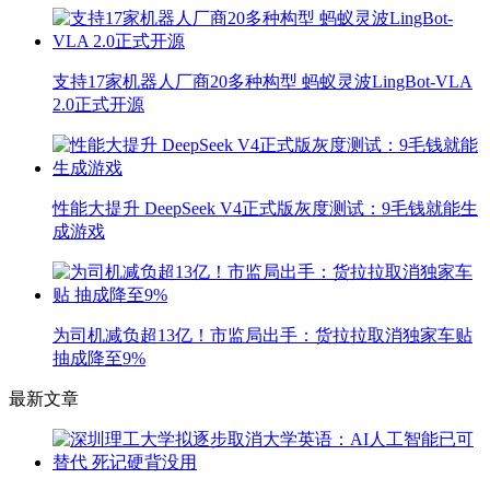
支持17家机器人厂商20多种构型 蚂蚁灵波LingBot-VLA
2.0正式开源
性能大提升 DeepSeek V4正式版灰度测试：9毛钱就能生
成游戏
为司机减负超13亿！市监局出手：货拉拉取消独家车贴
抽成降至9%
最新文章