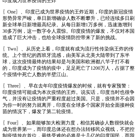
印度成为世界疫情的王炸
〖One〗、印度已成为世界疫情的王炸近期，印度的新冠疫情
形势异常严峻，单日新增确诊人数不断攀升，已经连续多日刷
新全球单日新增最高纪录。从每日新增1万多例，迅速激增到
30多万例，这一数字令人震惊。印度疫情的爆发，不仅对本国
造成了巨大冲击，也给全球疫情防控带来了新的挑战。
〖Two〗、从历史上看，印度就有成为流行性传染病王炸的传
统。上个世纪的西班牙流感，由美军从北美大陆带到了东半
球，这次疫情最终的结果却是与美国和欧洲都八竿子打不着
的，印度成为了疫情的疫中，足足死亡了1200万人，占据了整
个疫情中死亡人数的半壁江山。
〖Three〗、早在去年印度疫情爆发的时候，就有专家预警：
印度疫情可能成为本次疫情的王炸。说实话，印度当时也很争
气，并没有让疫情的严重程度超过美国。只是，疫情并不会因
为你一时的努力就离开，印度在全球多个国家开始全面接种疫
苗的情况下，爆发了第二轮疫情。
〖Four〗、如果能够加大检测力度，相信其确诊人数很快就会
成为世界第一，而印度总体还在想办法转移民众视线，不把控
制疫情放在首位，最终受难的必将是十几亿的印度国民，而我