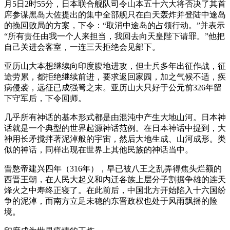
月5日2时55分，日本联合舰队司令山本五十六大将否决了其首
席参谋黑岛大佐提出的集中全部舰只在白天轰炸并登陆中途岛
的挽回败局的方案，下令：“取消中途岛的占领行动。”并表示
“所有责任由我一个人来担当，我回去向天皇陛下请罪。”他把
自己关进会客室，一连三天拒绝会见部下。
亚历山大本想继续向印度腹地进攻，但士兵多年出征作战，征
途劳累，都拒绝继续前进，要求返回家园，加之气候不适，疾
病侵袭，远征已成强弩之末。亚历山大只好于公元前326年留
下守军后，下令回师。
几乎所有神话的基本形式都是由混沌中产生大地山河。日本神
话就是一个典型的世界起源神话范例。在日本神话中提到，大
神用长矛搅拌著泥淖般的宇宙，然后大地生成、山河成形。类
似的神话，同样出现在世界上其他民族的神话当中。
晋愍帝建兴四年（316年），早已被八王之乱弄得焦头烂额的
西晋王朝，在人民大起义和内迁各族上层分子割据争雄的连天
烽火之中寿终正寝了。在此前后，中国北方开始陷入十六国纷
争的泥淖，而南方立足未稳的东晋政权也处于风雨飘摇的险
境。