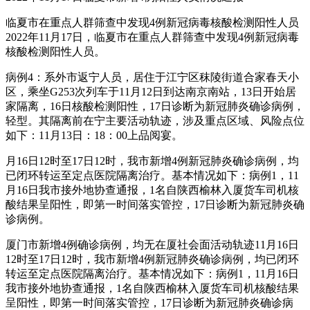
临夏市在重点人群筛查中发现4例新冠病毒核酸检测阳性人员
2022年11月17日，临夏市在重点人群筛查中发现4例新冠病毒
核酸检测阳性人员。
病例4：系外市返宁人员，居住于江宁区秣陵街道合家春天小
区，乘坐G253次列车于11月12日到达南京南站，13日开始居
家隔离，16日核酸检测阳性，17日诊断为新冠肺炎确诊病例，
轻型。其隔离前在宁主要活动轨迹，涉及重点区域、风险点位
如下：11月13日：18：00上品阅宴。
月16日12时至17日12时，我市新增4例新冠肺炎确诊病例，均
已闭环转运至定点医院隔离治疗。基本情况如下：病例1，11
月16日我市接外地协查通报，1名自陕西榆林入厦货车司机核
酸结果呈阳性，即第一时间落实管控，17日诊断为新冠肺炎确
诊病例。
厦门市新增4例确诊病例，均无在厦社会面活动轨迹11月16日
12时至17日12时，我市新增4例新冠肺炎确诊病例，均已闭环
转运至定点医院隔离治疗。基本情况如下：病例1，11月16日
我市接外地协查通报，1名自陕西榆林入厦货车司机核酸结果
呈阳性，即第一时间落实管控，17日诊断为新冠肺炎确诊病