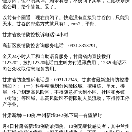
他原因，但不明其详。如果着急，不妨问下卖家，让他联系快
递公司，给个答复。妥了。
以前有个圆通，现在倒闭了。快递没有直接到甘谷的，只能到
天水。甘谷的邮递方式就只有1，ems2，平邮。
甘肃省疫情防控投诉电话24小时
高新区疫情防控咨询服务电话：0931-8358791。
全天24小时人工和自助语音服务，甘肃省内直接拨打
“12320”，拨打12320电话由主叫方付通讯费用，12320电话不
向公众收取信息服务费用。
甘肃省防疫投诉电话是：0931-12345。甘肃省最新疫情防控措
施如下：（一）科学精准划分风险区域。按楼栋、单元、楼
层、住户划定高风险区，不得随意扩大到小区、社区和乡镇
（街道）等区域。非高风险区不得限制人员流动，不得停工停
产停业。
甘肃新增0+10例,兰州新增0+2例,下周一有望解封
月4日甘肃省新增0例确诊病例、10例无症状感染者，其中兰州