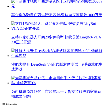
车企集体驰援广西洪涝灾区 比亚迪向灾区捐款1000万元
支持17家机器人厂商20多种构型 蚂蚁灵波LingBot-VLA
2.0正式开源
性能大提升 DeepSeek V4正式版灰度测试：9毛钱就能生
成游戏
为司机减负超13亿！市监局出手：货拉拉取消独家车贴
抽成降至9%