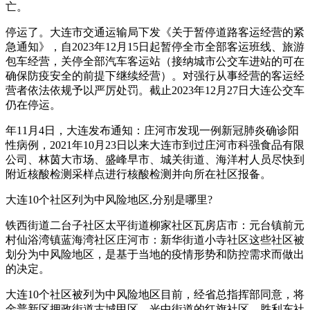
亡。
停运了。大连市交通运输局下发《关于暂停道路客运经营的紧
急通知》，自2023年12月15日起暂停全市全部客运班线、旅游
包车经营，关停全部汽车客运站（接纳城市公交车进站的可在
确保防疫安全的前提下继续经营）。对强行从事经营的客运经
营者依法依规予以严厉处罚。截止2023年12月27日大连公交车
仍在停运。
年11月4日，大连发布通知：庄河市发现一例新冠肺炎确诊阳
性病例，2021年10月23日以来大连市到过庄河市科强食品有限
公司、林茵大市场、盛峰早市、城关街道、海洋村人员尽快到
附近核酸检测采样点进行核酸检测并向所在社区报备。
大连10个社区列为中风险地区,分别是哪里?
铁西街道二台子社区太平街道柳家社区瓦房店市：元台镇前元
村仙浴湾镇蓝海湾社区庄河市：新华街道小寺社区这些社区被
划分为中风险地区，是基于当地的疫情形势和防控需求而做出
的决定。
大连10个社区被列为中风险地区目前，经省总指挥部同意，将
金普新区拥政街道古城甲区，光中街道的红旗社区、胜利东社