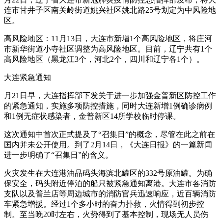
连市甘井子区南关岭街道姚兴社区姚北路25号划定为中风险地
区。
高风险地区：11月13日，大连市新增1个高风险地区，将庄河
市新华街道小寺社区调整为高风险地区。目前，辽宁共有1个
高风险地区（黑龙江3个，河北2个，四川和辽宁各1个）。
大连紧急通知
月21日早，大连指挥部下发关于进一步加强金普新区防控工作
的紧急通知，实施多项防控措施，同时大连新增1例确诊病例
和1例无症状感染者，金普新区14所学校临时停课。
这次通知中首次正式提及了“召集日”的概念，尽管在此之前在
国内并未公开使用。到了2月14日，《大连日报》的一篇新闻
进一步明确了“召集日”的含义。
火灾发生在大连港油品码头海滨北罐区的332号原油罐。为确
保安全，码头附近停泊的船只被紧急通知离港。大连市各消防
支队以及普兰店等周边城市的消防官兵迅速响应，近百辆消防
车紧急增援。经过1个多小时的奋力扑救，火情得到初步控
制。至当晚20时左右，火势得到了基本控制，现场无人员伤