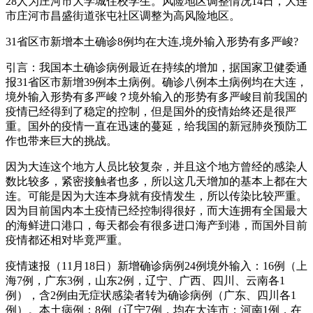
28人为庄河市大学城住校学生。风险地区调整情况14日，大连
市庄河市昌盛街道张屯社区调整为高风险地区。
31省区市新增本土确诊8例均在大连,境外输入形势有多严峻?
引言：我国本土确诊病例最近在持续的增加，据国家卫健委通
报31省区市新增39例本土病例。确诊八例本土病例均在大连，
境外输入形势有多严峻？境外输入的形势有多严峻目前我国的
疫情已经得到了稳定的控制，但是国外的疫情始终还是很严
重。国外的疫情一直在迅速的蔓延，给我国的新冠肺炎预防工
作也带来巨大的挑战。
因为大连这个地方人员比较复杂，并且这个地方曾经的感染人
数比较多，紧密接触者也多，所以这几天增加的基本上都在大
连。可能是因为大连本身就有疫情发生，所以传染比较严重。
因为目前国内本土疫情已经控制得很好，而大连拥有全国最大
的海鲜进口港口，每天都会有很多进口海产到港，而国外目前
疫情都还相对毕竟严重。
疫情速报（11月18日）新增确诊病例24例境外输入：16例（上
海7例，广东3例，山东2例，辽宁、广西、四川、云南各1
例），含2例由无症状感染者转为确诊病例（广东、四川各1
例）。本土病例：8例（辽宁7例，均在大连市；河南1例，在