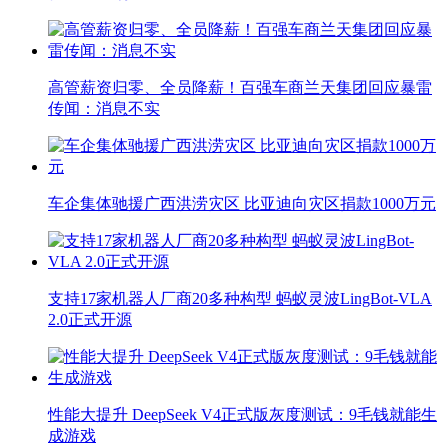
高管薪资归零、全员降薪！百强车商兰天集团回应暴雷
传闻：消息不实
车企集体驰援广西洪涝灾区 比亚迪向灾区捐款1000万元
支持17家机器人厂商20多种构型 蚂蚁灵波LingBot-VLA
2.0正式开源
性能大提升 DeepSeek V4正式版灰度测试：9毛钱就能生
成游戏