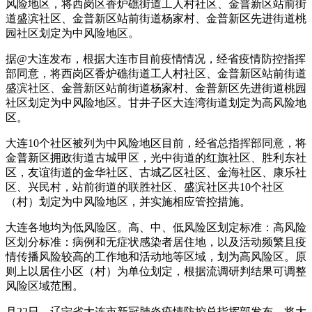
风险地区，将西岗区香炉礁街道工人村社区、金普新区站前街
道盛滨社区、金普新区站前街道杨家村、金普新区先进街道桃
园社区划定为中风险地区。
据@大连发布，根据大连市目前疫情情况，经省疫情防控指挥
部同意，将西岗区香炉礁街道工人村社区、金普新区站前街道
盛滨社区、金普新区站前街道杨家村、金普新区先进街道桃园
社区划定为中风险地区。甘井子区大连湾街道划定为高风险地
区。
大连10个社区被列为中风险地区目前，经省总指挥部同意，将
金普新区拥政街道古城甲区，光中街道的红旗社区、胜利东社
区，友谊街道的金华社区、古城乙区社区、金海社区、康乐社
区、兴民村，站前街道的联胜社区、盛滨社区共10个社区
（村）划定为中风险地区，并实施相应管控措施。
大连各地均为低风险区。高、中、低风险区划定标准：高风险
区划分标准：病例和无症状感染者居住地，以及活动频繁且疫
情传播风险较高的工作地和活动地等区域，划为高风险区。原
则上以居住小区（村）为单位划定，根据流调研判结果可调整
风险区域范围。
月22日，辽宁省大连市新冠肺炎疫情防控总指挥部发布，将大