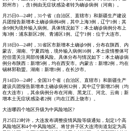
郑州市），含1例由无症状感染者转为确诊病例（河南）。
月25日0—24时，31个省（自治区、直辖市）和新疆生产建设
兵团报告新增本土确诊病例4例，其中上海3例，辽宁1例；其
余9例为境外输入病例。具体情况如下：本土确诊病例分布上
海3例：浦东新区2例、青浦区1例。辽宁1例：位于大连市。
月18日0—24时，31省区市新增本土确诊9例，分布在陕西、内
蒙古、湖南、宁夏四地，境外输入病例16例，本土疫情整体可
控但需关注局部传播风险。具体分布与情况如下：本土确诊病
例分布陕西：新增5例，均在西安市。内蒙古：新增2例，均在
锡林郭勒盟。湖南：新增1例，在长沙市。
月14日0—24时，全国31个省（自治区、直辖市）和新疆生产
建设兵团报告新增本土确诊病例32例，其中辽宁新增25例（均
在大连市），其余病例分布在河南、黑龙江、河北、云南；新
增本土无症状感染者2例（均在江西上饶市）。
大连哪四个地区升级为中风险地区?
月25日23时许，大连发布调整疫情风险等级通知，划定1个高
风险地区和4个中风险地区。将甘井子区大连湾街道划定为高