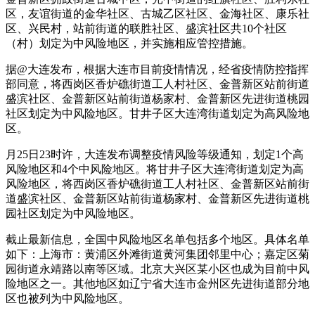
区，友谊街道的金华社区、古城乙区社区、金海社区、康乐社
区、兴民村，站前街道的联胜社区、盛滨社区共10个社区
（村）划定为中风险地区，并实施相应管控措施。
据@大连发布，根据大连市目前疫情情况，经省疫情防控指挥
部同意，将西岗区香炉礁街道工人村社区、金普新区站前街道
盛滨社区、金普新区站前街道杨家村、金普新区先进街道桃园
社区划定为中风险地区。甘井子区大连湾街道划定为高风险地
区。
月25日23时许，大连发布调整疫情风险等级通知，划定1个高
风险地区和4个中风险地区。将甘井子区大连湾街道划定为高
风险地区，将西岗区香炉礁街道工人村社区、金普新区站前街
道盛滨社区、金普新区站前街道杨家村、金普新区先进街道桃
园社区划定为中风险地区。
截止最新信息，全国中风险地区名单包括多个地区。具体名单
如下：上海市：黄浦区外滩街道黄河集团邻里中心；嘉定区菊
园街道永靖路以南等区域。北京大兴区某小区也成为目前中风
险地区之一。其他地区如辽宁省大连市金州区先进街道部分地
区也被列为中风险地区。