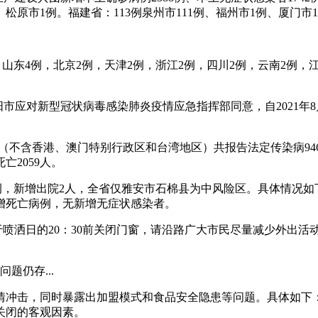
、松原市1例。福建省：113例泉州市111例、福州市1例、厦门市
例，山东4例，北京2例，天津2例，浙江2例，四川2例，云南2例
市应对新型冠状病毒感染肺炎疫情应急指挥部同意，自2021年
时，全国（不含香港、澳门特别行政区和台湾地区）共报告法定传染病94
亡2059人。
诊病例，新增出院2人，全省仅雅安市石棉县为中风险区。具体情况如
增死亡病例，无新增无症状感染者。
众于喷洒日的20：30前关闭门窗，请沿路广大市民尽量减少外出
题仍存...
情冲击，同时暴露出加盟模式和食品安全隐患等问题。具体如下
关闭的客观因素。