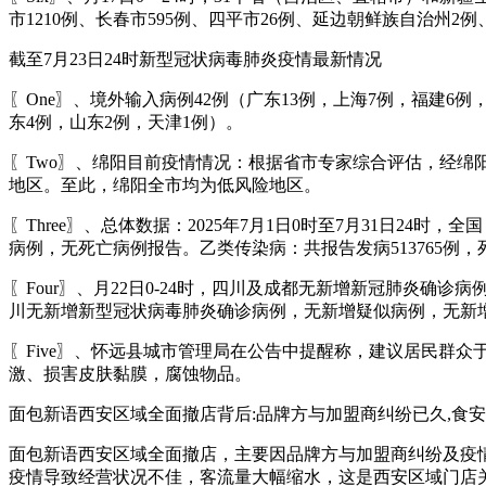
市1210例、长春市595例、四平市26例、延边朝鲜族自治州2例
截至7月23日24时新型冠状病毒肺炎疫情最新情况
〖One〗、境外输入病例42例（广东13例，上海7例，福建6
东4例，山东2例，天津1例）。
〖Two〗、绵阳目前疫情情况：根据省市专家综合评估，经绵阳
地区。至此，绵阳全市均为低风险地区。
〖Three〗、总体数据：2025年7月1日0时至7月31日24
病例，无死亡病例报告。乙类传染病：共报告发病513765例，死
〖Four〗、月22日0-24时，四川及成都无新增新冠肺炎确
川无新增新型冠状病毒肺炎确诊病例，无新增疑似病例，无新
〖Five〗、怀远县城市管理局在公告中提醒称，建议居民群
激、损害皮肤黏膜，腐蚀物品。
面包新语西安区域全面撤店背后:品牌方与加盟商纠纷已久,食安问
面包新语西安区域全面撤店，主要因品牌方与加盟商纠纷及疫
疫情导致经营状况不佳，客流量大幅缩水，这是西安区域门店