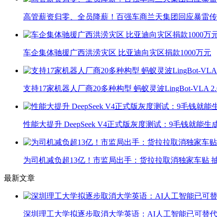
高管薪资归零、全员降薪！百强车商兰天集团回应暴雷传
车企集体驰援广西洪涝灾区 比亚迪向灾区捐款1000万元
支持17家机器人厂商20多种构型 蚂蚁灵波LingBot-VLA 
性能大提升 DeepSeek V4正式版灰度测试：9毛钱就能生
为司机减负超13亿！市监局出手：货拉拉取消独家车贴 抽
最新文章
深圳理工大学拟逐步取消大学英语：AI人工智能已可替