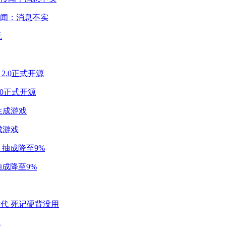
闻：消息不实
2.0正式开源
成游戏
成降至9%
代