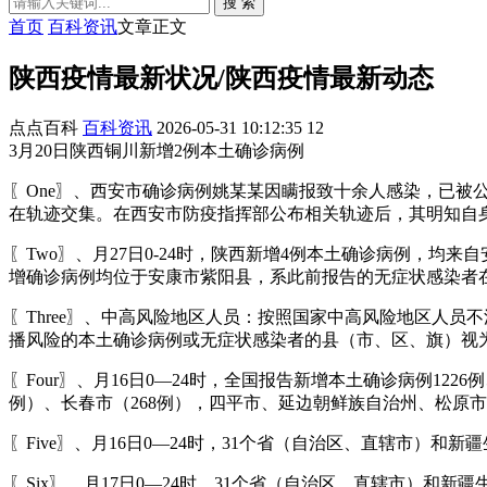
搜 索
首页
百科资讯
文章正文
陕西疫情最新状况/陕西疫情最新动态
点点百科
百科资讯
2026-05-31 10:12:35
12
3月20日陕西铜川新增2例本土确诊病例
〖One〗、西安市确诊病例姚某某因瞒报致十余人感染，已被
在轨迹交集。在西安市防疫指挥部公布相关轨迹后，其明知自
〖Two〗、月27日0-24时，陕西新增4例本土确诊病例，
增确诊病例均位于安康市紫阳县，系此前报告的无症状感染者
〖Three〗、中高风险地区人员：按照国家中高风险地区人
播风险的本土确诊病例或无症状感染者的县（市、区、旗）视
〖Four〗、月16日0—24时，全国报告新增本土确诊病例12
例）、长春市（268例），四平市、延边朝鲜族自治州、松原
〖Five〗、月16日0—24时，31个省（自治区、直辖市）和
〖Six〗、月17日0—24时，31个省（自治区、直辖市）和新