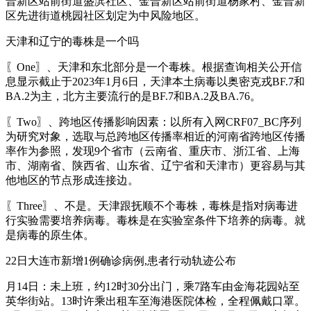
普新区站前街道盛滨社区、金普新区站前街道杨家村、金普新
区先进街道桃园社区划定为中风险地区。
天津和辽宁的毒株是一个吗
〖One〗、天津和东北部分是一个毒株。根据查询相关公开信
息显示截止于2023年1月6日，天津本土病毒以奥密克戎BF.7和
BA.2为主，北方主要流行的是BF.7和BA.2及BA.76。
〖Two〗、跨地区传播影响因素：以所有入网CRF07_BC序列
为研究对象，选取与总跨地区传播率相近的河南省跨地区传播
率作为参照，发现9个省市（云南省、重庆市、浙江省、上海
市、湖南省、陕西省、山东省、辽宁省和天津市）更容易与其
他地区的节点形成连接边。
〖Three〗、不是。天津跟抚顺不个毒株，毒株是指对病毒进
行实验需要培养病毒。毒株是在实验室条件下培养的病毒。就
是病毒的原生体。
22日大连市新增1例确诊病例,患者行动轨迹公布
月14日：未上班，约12时30分出门，乘7路车由金海花园站至
英华街站。13时许乘出租车至海港医院体检，全程佩戴口罩。