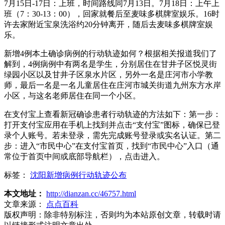
7月15日-17日：上班，时间路线同7月13日。7月18日：上午上
班（7：30-13：00），回家就餐后至麦味多棋牌室娱乐。16时
许去家附近宝泉洗浴约20分钟离开，随后去麦味多棋牌室娱
乐。
新增4例本土确诊病例的行动轨迹如何？根据相关报道我们了
解到，4例病例中有两名是学生，分别居住在甘井子区悦灵街
绿园小区以及甘井子区泉水片区，另外一名是庄河市小学教
师，最后一名是一名儿童居住在庄河市城关街道九州东方水岸
小区，与这名老师居住在同一个小区。
在支付宝上查看新冠确诊患者行动轨迹的方法如下：第一步：
打开支付宝应用在手机上找到并点击“支付宝”图标，确保已登
录个人账号。若未登录，需先完成账号登录或实名认证。第二
步：进入“市民中心”在支付宝首页，找到“市民中心”入口（通
常位于首页中间或底部导航栏），点击进入。
标签：
沈阳新增病例行动轨迹公布
本文地址：
http://dianzan.cc/46757.html
文章来源：
点点百科
版权声明：
除非特别标注，否则均为本站原创文章，转载时请