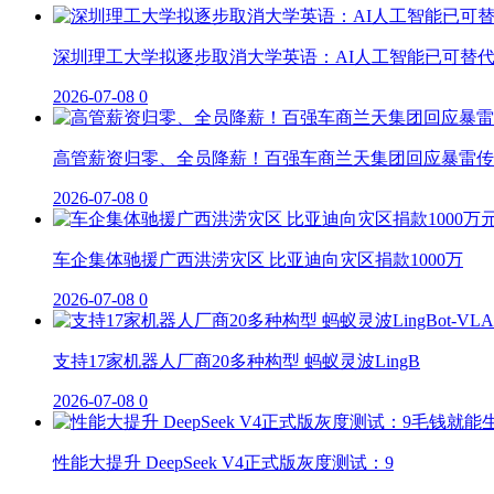
深圳理工大学拟逐步取消大学英语：AI人工智能已可替
2026-07-08
0
高管薪资归零、全员降薪！百强车商兰天集团回应暴雷传
2026-07-08
0
车企集体驰援广西洪涝灾区 比亚迪向灾区捐款1000万
2026-07-08
0
支持17家机器人厂商20多种构型 蚂蚁灵波LingB
2026-07-08
0
性能大提升 DeepSeek V4正式版灰度测试：9