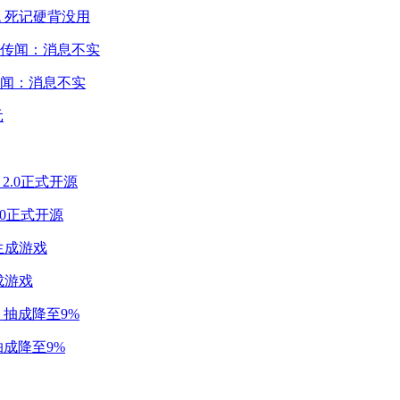
 死记硬背没用
闻：消息不实
2.0正式开源
成游戏
成降至9%