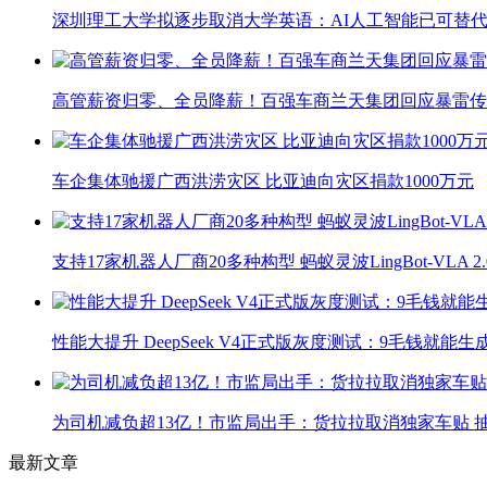
深圳理工大学拟逐步取消大学英语：AI人工智能已可替代
高管薪资归零、全员降薪！百强车商兰天集团回应暴雷传
车企集体驰援广西洪涝灾区 比亚迪向灾区捐款1000万元
支持17家机器人厂商20多种构型 蚂蚁灵波LingBot-VLA 
性能大提升 DeepSeek V4正式版灰度测试：9毛钱就能生
为司机减负超13亿！市监局出手：货拉拉取消独家车贴 抽
最新文章