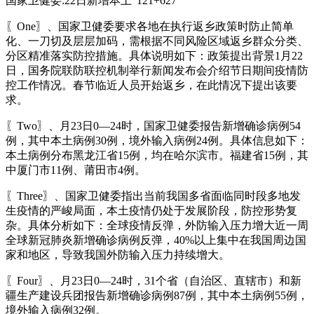
国家卫健委:22日新增本土“121+627”
〖One〗、国家卫健委要求各地在执行返乡政策时防止简单
化、一刀切及层层加码，需根据不同风险区域返乡群众分类、
分区精准落实防控措施。具体说明如下：政策提出背景1月22
日，国务院联防联控机制举行新闻发布会介绍节日期间疫情防
控工作情况。春节临近人员开始返乡，在此情况下提出该要
求。
〖Two〗、月23日0—24时，国家卫健委报告新增确诊病例54
例，其中本土病例30例，境外输入病例24例。具体信息如下：
本土病例分布黑龙江省15例，均在哈尔滨市。福建省15例，其
中厦门市11例、莆田市4例。
〖Three〗、国家卫健委指出当前我国多省面临同时段多地发
生疫情的严峻局面，本土疫情仍处于发展阶段，防控形势复
杂。具体分析如下：全球疫情反弹，外防输入压力增大近一周
全球新冠肺炎新增确诊病例反弹，40%以上集中在我国周边国
家和地区，导致我国外防输入压力持续增大。
〖Four〗、月23日0—24时，31个省（自治区、直辖市）和新
疆生产建设兵团报告新增确诊病例87例，其中本土病例55例，
境外输入病例32例。