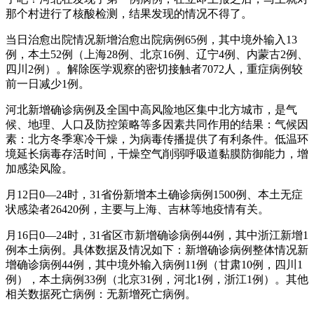
那个村进行了核酸检测，结果发现的情况不得了。
当日治愈出院情况新增治愈出院病例65例，其中境外输入13
例，本土52例（上海28例、北京16例、辽宁4例、内蒙古2例、
四川2例）。解除医学观察的密切接触者7072人，重症病例较
前一日减少1例。
河北新增确诊病例及全国中高风险地区集中北方城市，是气
候、地理、人口及防控策略等多因素共同作用的结果：气候因
素：北方冬季寒冷干燥，为病毒传播提供了有利条件。低温环
境延长病毒存活时间，干燥空气削弱呼吸道黏膜防御能力，增
加感染风险。
月12日0—24时，31省份新增本土确诊病例1500例、本土无症
状感染者26420例，主要与上海、吉林等地疫情有关。
月16日0—24时，31省区市新增确诊病例44例，其中浙江新增1
例本土病例。具体数据及情况如下：新增确诊病例整体情况新
增确诊病例44例，其中境外输入病例11例（甘肃10例，四川1
例），本土病例33例（北京31例，河北1例，浙江1例）。其他
相关数据死亡病例：无新增死亡病例。