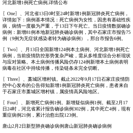
河北新增1例死亡病例,详情公布
〖One〗、河北省13日0时至24时新增1例新冠肺炎死亡病例，
详情如下：病例基本情况：死亡病例为女性，因患有基础性疾
病，病情一度极为严重，于13日下午死亡。当日疫情数据确诊
病例：新增81例本地新冠肺炎确诊病例，其中石家庄市报告75
例（9例为无症状感染者转为确诊病例），邢台市报告6例。
〖Two〗、月13日全国新增124例本土病例、河北新增1例死亡
病例，当前疫情防控形势复杂严峻，需从多维度综合分析现状
与应对策略。本土病例传播风险仍存124例新增本土病例表明
病毒在社区中持续传播，传染链条未完全切断。
〖Three〗、藁城区增村镇。截止2022年9月17日石家庄疫情防
控中心发布的公告得知新增1例新冠肺炎死亡病例，患者来自
于石家庄市藁城区增村镇，属疫情高风险地区。
〖Four〗、新增死亡病例1例。新增疑似病例1例。截至2月17
日24时，河北省累计报告确诊病例302例，其中死亡4例，现有
重症病例21例，累计治愈出院123例。
唐山2月2日新型肺炎确诊病例唐山新冠肺炎确诊病例