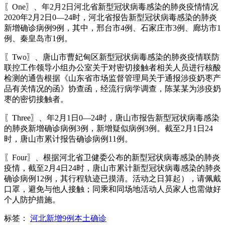
〖One〗、年2月2日河北省新型冠状病毒感染的肺炎疫情情况
2020年2月2日0—24时，河北省报告新型冠状病毒感染的肺炎
新增确诊病例9例，其中，邢台市4例、石家庄市3例、廊坊市1
例、秦皇岛市1例。
〖Two〗、唐山市曹妃甸区新型冠状病毒感染的肺炎疫情联防
联控工作领导小组办公室关于对密切接触者相关人员进行核酸
检测的通告根据《山东省市场监督管理局关于通报涉疫奶枣产
品有关情况的函》协查函，经流行病学调查，陈某某为涉疫奶
枣的密切接触者。
〖Three〗、年2月1日0—24时，唐山市报告新型冠状病毒感染
的肺炎新增确诊病例3例，新增疑似病例3例。截至2月1日24
时，唐山市累计报告确诊病例11例。
〖Four〗、根据河北省卫健委公布的新型冠状病毒感染的肺炎
疫情，截至2月4日24时，唐山市累计新型冠状病毒感染的肺炎
确诊病例12例，其行程轨迹已摸清。活动之日算起），请佩戴
口罩，避免与他人接触；同乘和同场地活动人员家人也需做好
个人防护措施。
标签：
河北新增9例本土确诊