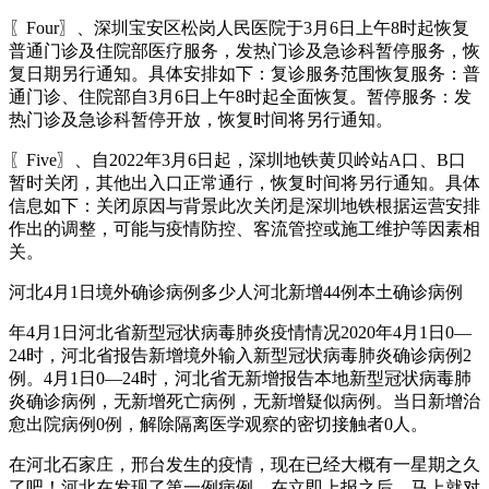
〖Four〗、深圳宝安区松岗人民医院于3月6日上午8时起恢复
普通门诊及住院部医疗服务，发热门诊及急诊科暂停服务，恢
复日期另行通知。具体安排如下：复诊服务范围恢复服务：普
通门诊、住院部自3月6日上午8时起全面恢复。暂停服务：发
热门诊及急诊科暂停开放，恢复时间将另行通知。
〖Five〗、自2022年3月6日起，深圳地铁黄贝岭站A口、B口
暂时关闭，其他出入口正常通行，恢复时间将另行通知。具体
信息如下：关闭原因与背景此次关闭是深圳地铁根据运营安排
作出的调整，可能与疫情防控、客流管控或施工维护等因素相
关。
河北4月1日境外确诊病例多少人河北新增44例本土确诊病例
年4月1日河北省新型冠状病毒肺炎疫情情况2020年4月1日0—
24时，河北省报告新增境外输入新型冠状病毒肺炎确诊病例2
例。4月1日0—24时，河北省无新增报告本地新型冠状病毒肺
炎确诊病例，无新增死亡病例，无新增疑似病例。当日新增治
愈出院病例0例，解除隔离医学观察的密切接触者0人。
在河北石家庄，邢台发生的疫情，现在已经大概有一星期之久
了吧！河北在发现了第一例病例，在立即上报之后，马上就对