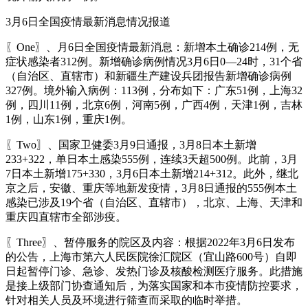
3月6日全国疫情最新消息情况报道
〖One〗、月6日全国疫情最新消息：新增本土确诊214例，无
症状感染者312例。新增确诊病例情况3月6日0—24时，31个省
（自治区、直辖市）和新疆生产建设兵团报告新增确诊病例
327例。境外输入病例：113例，分布如下：广东51例，上海32
例，四川11例，北京6例，河南5例，广西4例，天津1例，吉林
1例，山东1例，重庆1例。
〖Two〗、国家卫健委3月9日通报，3月8日本土新增
233+322，单日本土感染555例，连续3天超500例。此前，3月
7日本土新增175+330，3月6日本土新增214+312。此外，继北
京之后，安徽、重庆等地新发疫情，3月8日通报的555例本土
感染已涉及19个省（自治区、直辖市），北京、上海、天津和
重庆四直辖市全部涉疫。
〖Three〗、暂停服务的院区及内容：根据2022年3月6日发布
的公告，上海市第六人民医院徐汇院区（宜山路600号）自即
日起暂停门诊、急诊、发热门诊及核酸检测医疗服务。此措施
是接上级部门协查通知后，为落实国家和本市疫情防控要求，
针对相关人员及环境进行筛查而采取的临时举措。