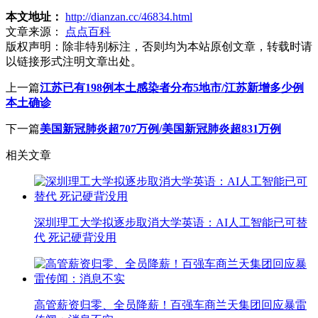
本文地址：
http://dianzan.cc/46834.html
文章来源：
点点百科
版权声明：
除非特别标注，否则均为本站原创文章，转载时请
以链接形式注明文章出处。
上一篇
江苏已有198例本土感染者分布5地市/江苏新增多少例
本土确诊
下一篇
美国新冠肺炎超707万例/美国新冠肺炎超831万例
相关文章
深圳理工大学拟逐步取消大学英语：AI人工智能已可替
代 死记硬背没用
高管薪资归零、全员降薪！百强车商兰天集团回应暴雷