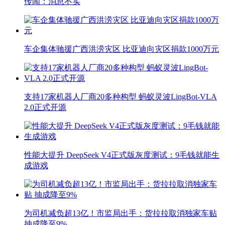
传闻：消息不实
车企集体驰援广西洪涝灾区 比亚迪向灾区捐款1000万元
支持17家机器人厂商20多种构型 蚂蚁灵波LingBot-VLA
2.0正式开源
性能大提升 DeepSeek V4正式版灰度测试：9毛钱就能生
成游戏
为司机减负超13亿！市监局出手：货拉拉取消独家车贴
抽成降至9%