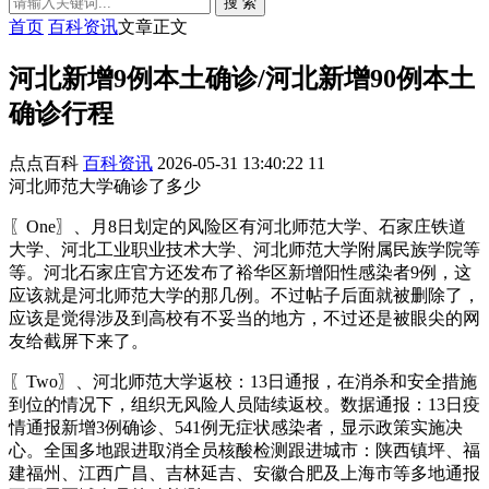
搜 索
首页
百科资讯
文章正文
河北新增9例本土确诊/河北新增90例本土
确诊行程
点点百科
百科资讯
2026-05-31 13:40:22
11
河北师范大学确诊了多少
〖One〗、月8日划定的风险区有河北师范大学、石家庄铁道
大学、河北工业职业技术大学、河北师范大学附属民族学院等
等。河北石家庄官方还发布了裕华区新增阳性感染者9例，这
应该就是河北师范大学的那几例。不过帖子后面就被删除了，
应该是觉得涉及到高校有不妥当的地方，不过还是被眼尖的网
友给截屏下来了。
〖Two〗、河北师范大学返校：13日通报，在消杀和安全措施
到位的情况下，组织无风险人员陆续返校。数据通报：13日疫
情通报新增3例确诊、541例无症状感染者，显示政策实施决
心。全国多地跟进取消全员核酸检测跟进城市：陕西镇坪、福
建福州、江西广昌、吉林延吉、安徽合肥及上海市等多地通报