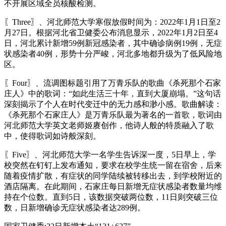
不开展区域全员核酸检测。
〖Three〗、河北师范大学寒假放假时间为：2022年1月1日至2
月27日。根据河北省卫健委公布消息显示，2022年1月2日至4
日，河北累计新增59例新冠感染者，其中确诊病例19例，无症
状感染者40例，形势十分严峻，河北多地都升级为了低风险地
区。
〖Four〗、流调图标题引用了万青乐队的歌曲《杀死那个石家
庄人》中的歌词：“如此生活三十年，直到大厦崩塌。”这句话
深刻揭示了个人在时代变迁中的无力感和渺小感。歌曲解读：
《杀死那个石家庄人》是万青乐队最为著名的一首歌，歌词由
河北师范大学英文老师姬赓创作，他诗人般的特质融入了歌
中，使得歌词如诗般深刻。
〖Five〗、河北师范大学一名学生告诉深一度，5日早上，学
校突然在钉钉上发布通知，要求在校学生统一留在宿舍，后来
随着疫情扩散，有症状的同学陆续被转移出去，到学校附近的
酒店隔离。在此期间，石家庄每日新增无症状感染者数量均维
持在个位数。直到5日，该数据突破两位数，11日则突破三位
数，日新增确诊无症状感染者达289例。