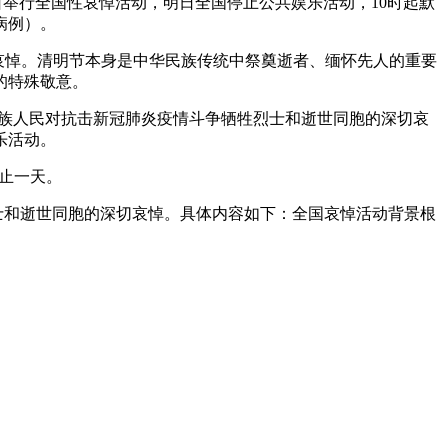
月4日举行全国性哀悼活动，明日全国停止公共娱乐活动，10时起默
病例）。
切哀悼。清明节本身是中华民族传统中祭奠逝者、缅怀先人的重要
的特殊敬意。
国各族人民对抗击新冠肺炎疫情斗争牺牲烈士和逝世同胞的深切哀
乐活动。
停止一天。
烈士和逝世同胞的深切哀悼。具体内容如下：全国哀悼活动背景根