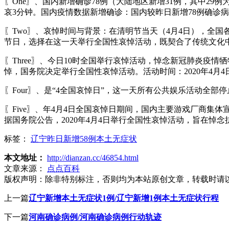
〖One〗、国内新增确诊78例（大陆地区新增31例，其中29
哀3分钟。国内疫情数据新增确诊：国内较昨日新增78例确诊病
〖Two〗、哀悼时间与背景：在清明节当天（4月4日），全
节日，选择在这一天举行全国性哀悼活动，既契合了传统文化
〖Three〗、今日10时全国举行哀悼活动，悼念新冠肺炎
悼，国务院决定举行全国性哀悼活动。活动时间：2020年4
〖Four〗、是“4全国哀悼日”，这一天所有公共娱乐活动全
〖Five〗、年4月4日全国哀悼日期间，国内主要游戏厂商
据国务院公告，2020年4月4日举行全国性哀悼活动，旨在悼
标签：
辽宁昨日新增58例本土无症状
本文地址：
http://dianzan.cc/46854.html
文章来源：
点点百科
版权声明：
除非特别标注，否则均为本站原创文章，转载时请
上一篇
辽宁新增本土无症状1例/辽宁新增1例本土无症状行程
下一篇
河南确诊病例/河南确诊病例行动轨迹