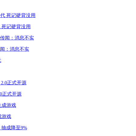
 死记硬背没用
闻：消息不实
2.0正式开源
成游戏