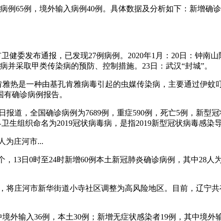
本土病例65例，境外输入病例40例。具体数据及分析如下：新增
卫健委发布通报，已发现27例病例。2020年1月：20日：钟南
病并采取甲类传染病的预防、控制措施。23日：武汉“封城”。
孔肯雅热是一种由基孔肯雅病毒引起的虫媒传染病，主要通过伊蚊
国有确诊病例报告。
1月4日报道，全国确诊病例为7689例，重症590例，死亡5例，
新冠肺炎，世界卫生组织命名为2019冠状病毒病，是指2019新型冠状病毒感
为庄河市...
1个，13日0时至24时新增60例本土新冠肺炎确诊病例，其中2
地区，将庄河市新华街道小寺社区调整为高风险地区。目前，辽宁共
，其中境外输入36例，本土30例；新增无症状感染者19例，其中