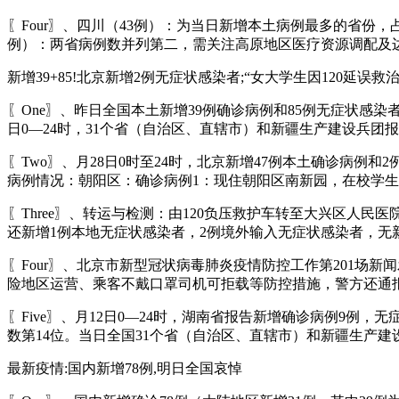
〖Four〗、四川（43例）：为当日新增本土病例最多的省份
例）：两省病例数并列第二，需关注高原地区医疗资源调配及
新增39+85!北京新增2例无症状感染者;“女大学生因120延误救治去
〖One〗、昨日全国本土新增39例确诊病例和85例无症状感
日0—24时，31个省（自治区、直辖市）和新疆生产建设兵团报
〖Two〗、月28日0时至24时，北京新增47例本土确诊病
病例情况：朝阳区：确诊病例1：现住朝阳区南新园，在校学生。
〖Three〗、转运与检测：由120负压救护车转至大兴区人民
还新增1例本地无症状感染者，2例境外输入无症状感染者，无
〖Four〗、北京市新型冠状病毒肺炎疫情防控工作第201场
险地区运营、乘客不戴口罩司机可拒载等防控措施，警方还通
〖Five〗、月12日0—24时，湖南省报告新增确诊病例9
数第14位。当日全国31个省（自治区、直辖市）和新疆生产建设
最新疫情:国内新增78例,明日全国哀悼