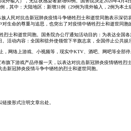
例为境外输入），无症状感染者新增60例。国务院决定2020年4
例，其中：大陆地区：新增31例（29例为境外输入，2例为本土
国各族人民对抗击新冠肺炎疫情斗争牺牲烈士和逝世同胞表示深
中对生命的尊重与追思，也突出了对疫情中牺牲烈士和逝世同胞
疫情牺牲烈士和逝世同胞。国务院办公厅通知活动目的：为表达全
月4日。活动内容：全国和驻外使领馆下半旗志哀，全国停止公共娱
部停止，网络上游戏、小视频等，现实中KTV、酒吧、网吧等全部
集体宣布旗下游戏产品停服一天，以表达对抗击新冠肺炎疫情牺牲
念抗击新冠肺炎疫情斗争中牺牲的烈士和逝世同胞。
以链接形式注明文章出处。