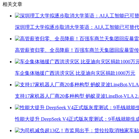
相关文章
深圳理工大学拟逐步取消大学英语：AI人工智能已可替代
高管薪资归零、全员降薪！百强车商兰天集团回应暴雷传
车企集体驰援广西洪涝灾区 比亚迪向灾区捐款1000万元
支持17家机器人厂商20多种构型 蚂蚁灵波LingBot-VLA 
性能大提升 DeepSeek V4正式版灰度测试：9毛钱就能生