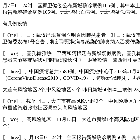
月7日0—24时，国家卫健委公布新增确诊病例105例，其中
报告新增确诊病例105例。无新增死亡病例。无新增疑似病例。
有几例疫情
〖One〗、日：武汉出现首例不明原因肺炎患者。31日：武汉市
卫健委发布1号公告，将新型冠状病毒感染的肺炎纳入乙类传染
〖Two〗、基孔肯雅热：巴西和阿根廷有新增疑似病例。基
患者关节疼痛症状可能持续较长时间。麻疹疫情：墨西哥和美
〖Three〗、中国疫情总共7689例。中国疾控中心于2023年
（CoronaVirusDisease2019，COVID-19），简称
大连高风险地区2个,中风险地区31个,昨日新增60例本土病例,28人
〖One〗、截至14日，大连市有高风险地区2个，中风险地区3
市昌盛街道张屯社区调整为高风险地区。
〖Two〗、高风险地区：11月13日，大连市新增1个高风险
个）。
〖Three〗、月13日0—24时，全国报告新增确诊病例66例