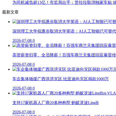
为司机减负超13亿！市监局出手：货拉拉取消独家车贴 抽
最新文章
深圳理工大学拟逐步取消大学英语：AI人工智能已可替
2026-07-08
0
高管薪资归零、全员降薪！百强车商兰天集团回应暴雷传
2026-07-08
0
车企集体驰援广西洪涝灾区 比亚迪向灾区捐款1000万
2026-07-08
0
支持17家机器人厂商20多种构型 蚂蚁灵波LingB
2026-07-08
0