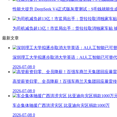
性能大提升 DeepSeek V4正式版灰度测试：9毛钱就能生
为司机减负超13亿！市监局出手：货拉拉取消独家车贴 抽
最新文章
深圳理工大学拟逐步取消大学英语：AI人工智能已可替
2026-07-08
0
高管薪资归零、全员降薪！百强车商兰天集团回应暴雷传
2026-07-08
0
车企集体驰援广西洪涝灾区 比亚迪向灾区捐款1000万
2026-07-08
0