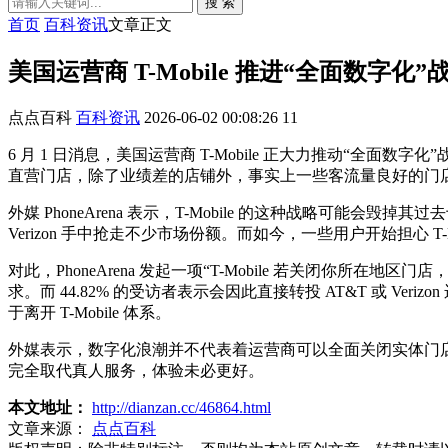
搜 索
首页
百科资讯
文章正文
美国运营商 T-Mobile 推进“全面数
点点百科
百科资讯
2026-06-02 00:08:26
11
6 月 1 日消息，美国运营商 T-Mobile 正大力推动“全面
直营门店，除了业绩差的店铺外，事实上一些客流量良好的门
外媒 PhoneArena 表示，T-Mobile 的这种战略可能会毁掉其
Verizon 手中抢走不少市场份额。而如今，一些用户开始担心 T
对此，PhoneArena 发起一项“T-Mobile 若关闭你所在地
求。而 44.82% 的受访者表示会因此直接转投 AT&T 或 Ve
于离开 T-Mobile 体系。
外媒表示，数字化浪潮并不代表着运营商可以全面关闭实体门店
完全取代真人服务，体验未必更好。
本文地址：
http://dianzan.cc/46864.html
文章来源：
点点百科