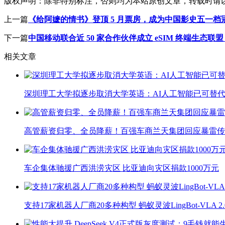
版权声明：
除非特别标注，否则均为本站原创文章，转载时请
上一篇
《给阿嬷的情书》登顶 5 月票房，成为中国影史五一档
下一篇
中国移动联合近 50 家合作伙伴成立 eSIM 终端生
相关文章
深圳理工大学拟逐步取消大学英语：AI人工智能已可替代
高管薪资归零、全员降薪！百强车商兰天集团回应暴雷传
车企集体驰援广西洪涝灾区 比亚迪向灾区捐款1000万元
支持17家机器人厂商20多种构型 蚂蚁灵波LingBot-VLA 