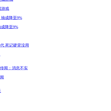
成游戏
成降至9%
代
闻