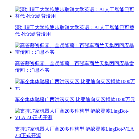
深圳理工大学拟逐步取消大学英语：AI人工智能已可替
代 死记硬背没用
高管薪资归零、全员降薪！百强车商兰天集团回应暴雷
传闻：消息不实
车企集体驰援广西洪涝灾区 比亚迪向灾区捐款1000万元
支持17家机器人厂商20多种构型 蚂蚁灵波LingBot-VLA
2.0正式开源