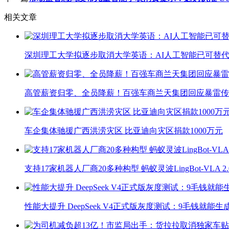
相关文章
深圳理工大学拟逐步取消大学英语：AI人工智能已可替代
高管薪资归零、全员降薪！百强车商兰天集团回应暴雷传
车企集体驰援广西洪涝灾区 比亚迪向灾区捐款1000万元
支持17家机器人厂商20多种构型 蚂蚁灵波LingBot-VLA 
性能大提升 DeepSeek V4正式版灰度测试：9毛钱就能生