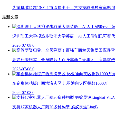
为司机减负超13亿！市监局出手：货拉拉取消独家车贴 抽
最新文章
深圳理工大学拟逐步取消大学英语：AI人工智能已可替
2026-07-08
0
高管薪资归零、全员降薪！百强车商兰天集团回应暴雷传
2026-07-08
0
车企集体驰援广西洪涝灾区 比亚迪向灾区捐款1000万
2026-07-08
0
支持17家机器人厂商20多种构型 蚂蚁灵波LingB