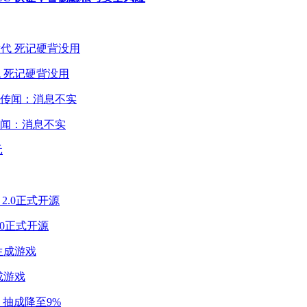
 死记硬背没用
闻：消息不实
2.0正式开源
成游戏