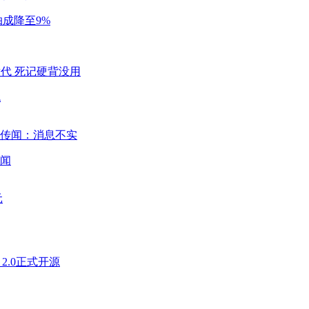
成降至9%
代
闻