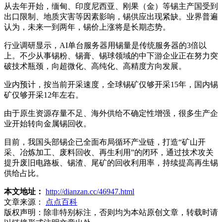
从去年开始，缅甸、印度尼西亚、刚果（金）等锡主产国受到
出口限制、地质灾害等因素影响，锡供应出现紧缺。业界普遍
认为，未来一到两年，锡价上涨将是长期态势。
行业调研显示，AI单台服务器用锡量是传统服务器的3倍以
上。不少从事锡粉、锡膏、锡球领域的中下游企业正在努力突
破技术瓶颈，向超微化、高纯化、高精度方向发展。
业内预计，按当前开采速度，全球锡矿仅够开采15年，国内锡
矿仅够开采12年左右。
由于原生资源存量不足、海外供给不确定性增强，很多生产企
业开始转向金属锡回收。
目前，我国头部锡企已全面布局循环产业链，打造“矿山开
采、冶炼加工、废料回收、再生利用”的闭环，通过技术攻关
提升废旧电路板、锡渣、尾矿的回收利用率，持续提高再生锡
供给占比。
本文地址：
http://dianzan.cc/46947.html
文章来源：
点点百科
版权声明：
除非特别标注，否则均为本站原创文章，转载时请