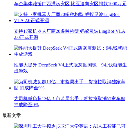
车企集体驰援广西洪涝灾区 比亚迪向灾区捐款1000万元
支持17家机器人厂商20多种构型 蚂蚁灵波LingBot-VLA
2.0正式开源
性能大提升 DeepSeek V4正式版灰度测试：9毛钱就能生
成游戏
为司机减负超13亿！市监局出手：货拉拉取消独家车贴
抽成降至9%
最新文章