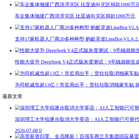
车企集体驰援广西洪涝灾区 比亚迪向灾区捐款1000万元
支持17家机器人厂商20多种构型 蚂蚁灵波LingBot-VLA 
性能大提升 DeepSeek V4正式版灰度测试：9毛钱就能生
为司机减负超13亿！市监局出手：货拉拉取消独家车贴 抽
最新文章
深圳理工大学拟逐步取消大学英语：AI人工智能已可替
2026-07-08
0