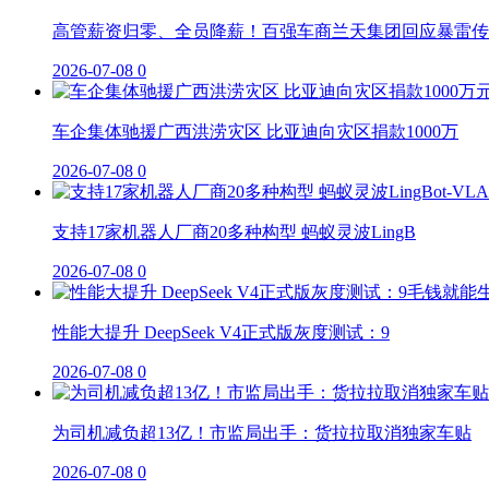
高管薪资归零、全员降薪！百强车商兰天集团回应暴雷传
2026-07-08
0
车企集体驰援广西洪涝灾区 比亚迪向灾区捐款1000万
2026-07-08
0
支持17家机器人厂商20多种构型 蚂蚁灵波LingB
2026-07-08
0
性能大提升 DeepSeek V4正式版灰度测试：9
2026-07-08
0
为司机减负超13亿！市监局出手：货拉拉取消独家车贴
2026-07-08
0