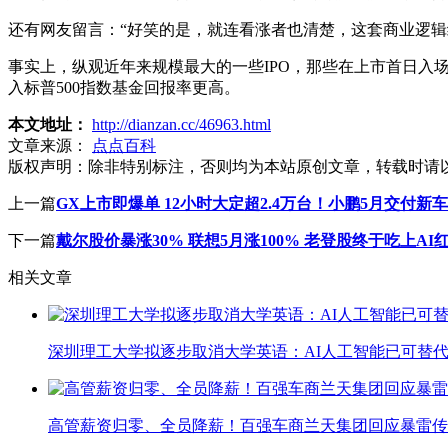
还有网友留言：“好笑的是，就连看涨者也清楚，这套商业逻辑
事实上，纵观近年来规模最大的一些IPO，那些在上市首日入场
入标普500指数基金回报率更高。
本文地址：
http://dianzan.cc/46963.html
文章来源：
点点百科
版权声明：
除非特别标注，否则均为本站原创文章，转载时请
上一篇
GX上市即爆单 12小时大定超2.4万台！小鹏5月交付新车3
下一篇
戴尔股价暴涨30% 联想5月涨100% 老登股终于吃上AI
相关文章
深圳理工大学拟逐步取消大学英语：AI人工智能已可替代
高管薪资归零、全员降薪！百强车商兰天集团回应暴雷传