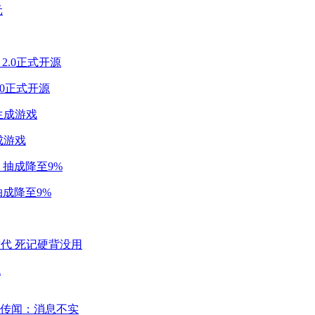
2.0正式开源
成游戏
成降至9%
代