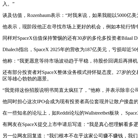
入。”
谈及估值，Rozenbaum表示：“对我来说，如果我能以500
他表示，现阶段他正在寻找市场上更好的机会，例如本轮行情
同样对SpaceX估值保持警惕的还有30岁的多伦多投资者Bilaal
Dhalech指出，SpaceX 2025年的营收为187亿美元
他称：“我更愿意等待市场波动趋于平稳，待股价回调后再择机
还有部分投资者对SpaceX整体业务模式持怀疑态度。27岁的交易
区等雄心勃勃的愿景。
“我觉得这份招股说明书简直太疯狂了，”他称，并表示除非公
他同时担心这次IPO会成为现有投资者高位套现并让散户接盘
在一些知名的论坛上，如Reddit论坛的Wallstreetbet板块，
有网友在SpaceX提交上市申请后写道：“我是真心想理解看
另一位网友回复道：“我们根本不在乎这家公司赚不赚钱，我们