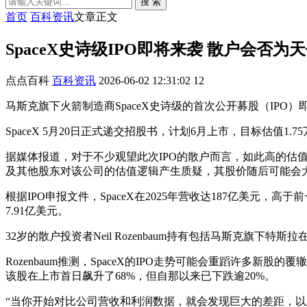
搜 索
首页
百科资讯
文章正文
SpaceX史诗级IPO即将来袭 散户会否
点点百科
百科资讯
2026-06-02 12:31:02
12
马斯克旗下火箭制造商SpaceX史诗级的首次公开募股（I
SpaceX 5月20日正式递交招股书，计划6月上市，目标估值1
据媒体报道，对于不少观望此次IPO的散户而言，如此高的估值
及其他股东对该公司的估值逻辑产生质疑，其股价随后可能会
根据IPO申报文件，SpaceX在2025年营收达187亿美元，
7.91亿美元。
32岁的散户投资者Neil Rozenbaum持有包括马斯克旗下
Rozenbaum推测，SpaceX的IPO走势可能会重蹈许多新股的
该股在上市首日飙升了68%，但自那以来已下跌逾20%。
“当你开始对比公司营收和利润数据，就会发现巨大的差距，以及