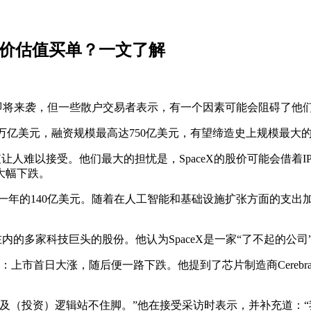
为天价估值买单？一文了解
PO）即将来袭，但一些散户交易者表示，有一个因素可能会阻碍了
.75万亿美元，融资规模最高达750亿美元，有望缔造史上规模最大的
让人难以接受。他们最大的担忧是，SpaceX的股价可能会借着
大幅下跌。
高于前一年的140亿美元。随着在人工智能和基础设施扩张方面的支出加速
特斯拉在内的多家科技巨头的股份。他认为SpaceX是一家“了不起的公
覆辙：上市首日大涨，随后便一路下跌。他提到了芯片制造商Cerebra
（投资）逻辑站不住脚。”他在接受采访时表示，并补充道：“我