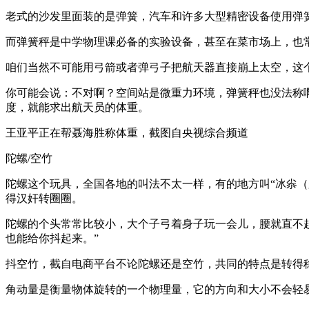
老式的沙发里面装的是弹簧，汽车和许多大型精密设备使用弹
而弹簧秤是中学物理课必备的实验设备，甚至在菜市场上，也
咱们当然不可能用弓箭或者弹弓子把航天器直接崩上太空，这
你可能会说：不对啊？空间站是微重力环境，弹簧秤也没法称
度，就能求出航天员的体重。
王亚平正在帮聂海胜称体重，截图自央视综合频道
陀螺/空竹
陀螺这个玩具，全国各地的叫法不太一样，有的地方叫“冰尜（ga）”
得汉奸转圈圈。
陀螺的个头常常比较小，大个子弓着身子玩一会儿，腰就直不
也能给你抖起来。”
抖空竹，截自电商平台不论陀螺还是空竹，共同的特点是转得
角动量是衡量物体旋转的一个物理量，它的方向和大小不会轻