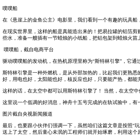
噗噗船
在《悬崖上的金鱼公主》电影里，我们看到一个有趣的玩具船
在现实世界里，这样的船是真能造出来的！把易拉罐的铝箔剪
些水，准备一艘插有一节蜡烛的小纸船，把铝包架到蜡烛火苗
噗噗船，截自电商平台
驱动噗噗船的发动机，在热机原理里称为“斯特林引擎”，它通
斯特林引擎是一种外燃机，是从外部加热的，比起我们更熟悉
好，用电也好，太阳能也好，核反应也好，只要能产热，都能
这样的话，在太空中都可以用斯特林引擎了！ 当然，在太空
这里说一个低调的好消息，神舟十五号完成的在轨试验中，有
图片截自央视新闻频道
最后，也要跟小伙伴们强调一下，虽然咱们这篇文章是按照“玩
送上了太空，然后童心未泯的工程师们就开始琢磨，利用这个