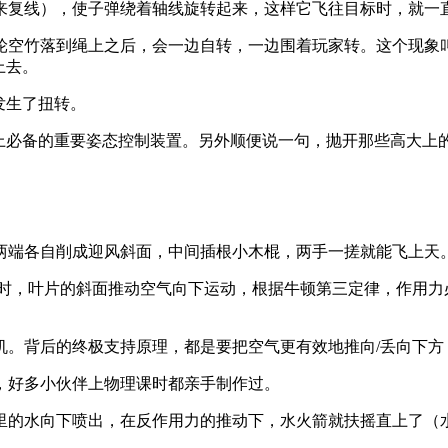
来复线），使子弹绕着轴线旋转起来，这样它飞往目标时，就一
空竹落到绳上之后，会一边自转，一边围着玩家转。这个现象叫“
上去。
发生了扭转。
站上必备的重要姿态控制装置。另外顺便说一句，抛开那些高大上
两端各自削成迎风斜面，中间插根小木棍，两手一搓就能飞上天
时，叶片的斜面推动空气向下运动，根据牛顿第三定律，作用力
机。背后的终极支持原理，都是要把空气更有效地推向/丢向下方
，好多小伙伴上物理课时都亲手制作过。
里的水向下喷出，在反作用力的推动下，水火箭就扶摇直上了（