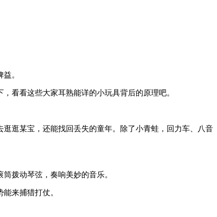
裨益。
下，看看这些大家耳熟能详的小玩具背后的原理吧。
去逛逛某宝，还能找回丢失的童年。除了小青蛙，回力车、八音
滚筒拨动琴弦，奏响美妙的音乐。
势能来捕猎打仗。