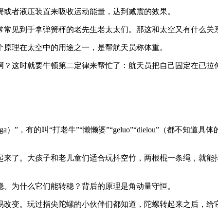
簧或者液压装置来吸收运动能量，达到减震的效果。
常常见到手拿弹簧秤的老先生老太太们。那这和太空又有什么关
个原理在太空中的用途之一，是帮航天员称体重。
啊？这时就要牛顿第二定律来帮忙了：航天员把自己固定在已拉
，有的叫“打老牛”“懒懒婆”“geluo”“dielou”（都不知
起来了。大孩子和老儿童们适合玩抖空竹，两根棍一条绳，就能
稳。为什么它们能转稳？背后的原理是角动量守恒。
易改变。玩过指尖陀螺的小伙伴们都知道，陀螺转起来之后，给它