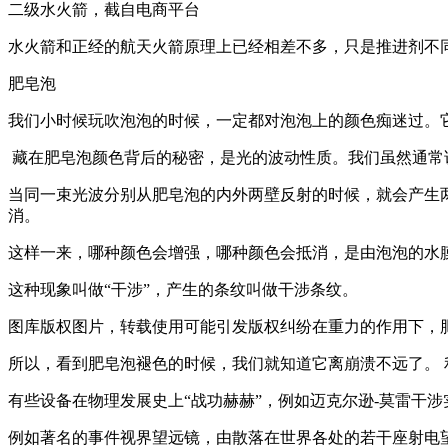
二级水火箭，截自电商平台
水火箭和正经的航天火箭原理上已经相差不多，只是推进剂不
肥皂泡
我们小时候玩吹泡泡的时候，一定都对泡泡上的颜色痴迷过。
藏在肥皂泡颜色背后的秘密，是光的波动性质。我们虽然通常
当同一束光波分别从肥皂泡的内外两壁反射的时候，就会产生
消。
这样一来，哪种颜色会增强，哪种颜色会抵消，是由泡泡的水
这种现象叫做“干涉”，产生的条纹叫做干涉条纹。
图库版权图片，转载使用可能引发版权纠纷在重力的作用下，
所以，看到肥皂泡褪色的时候，我们就知道它离崩溃不远了。
有些设备在物理发展史上“战功赫赫”，例如迈克尔逊-莫雷干
例如著名的事件视界望远镜，由散落在世界各处的若干座射电