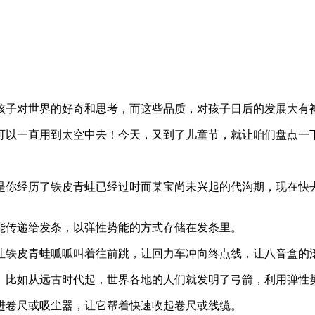
孩子对世界的好奇和思考，而这些品质，对孩子日后的发展大有
可以一直用到太空中去！今天，又到了儿童节，就让咱们盘点一
是你经历了铁皮青蛙已经过时而某宝尚未兴起的代沟期，现在快
能传递给发条，以弹性势能的方式存储在发条里。
让铁皮青蛙呱呱叫着往前跳，让回力车冲向终点线，让八音盒的
。比如从远古时代起，世界各地的人们就发明了弓箭，利用弹性
进卷尺或吸尘器，让它帮着快速收起卷尺或线缆。