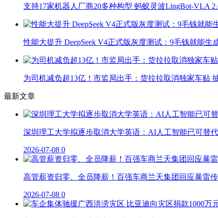
支持17家机器人厂商20多种构型 蚂蚁灵波LingBot-VLA 
性能大提升 DeepSeek V4正式版灰度测试：9毛钱就能生
为司机减负超13亿！市监局出手：货拉拉取消独家车贴 抽
最新文章
深圳理工大学拟逐步取消大学英语：AI人工智能已可替
2026-07-08
0
高管薪资归零、全员降薪！百强车商兰天集团回应暴雷传
2026-07-08
0