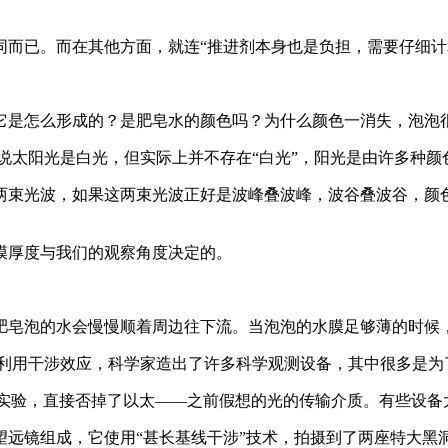
同而已。而在其他方面，就连“推进剂本身也是负担，需要仔细计
它是怎么形成的？是肥皂水的颜色吗？为什么颜色一消失，泡泡
说太阳光是白光，但实际上并不存在“白光”，阳光是由许多种颜
两束光波，如果这两束光波正好是波峰叠波峰，波谷叠波谷，颜
膜厚度与我们的观察角度决定的。
肥皂泡的水会慢慢顺着周边往下流。当泡泡的水膜足够薄的时候
 利用干涉效应，科学家造出了许多科学观测设备，其中很多是为
涉实验，直接否掉了以太——之前假想的光的传输介质。有些设
望远镜组成，它使用“甚长基线干涉”技术，拍摄到了两座特大黑