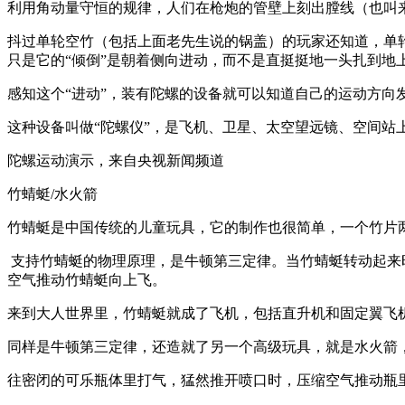
利用角动量守恒的规律，人们在枪炮的管壁上刻出膛线（也叫
抖过单轮空竹（包括上面老先生说的锅盖）的玩家还知道，单轮
只是它的“倾倒”是朝着侧向进动，而不是直挺挺地一头扎到地
感知这个“进动”，装有陀螺的设备就可以知道自己的运动方向
这种设备叫做“陀螺仪”，是飞机、卫星、太空望远镜、空间
陀螺运动演示，来自央视新闻频道
竹蜻蜓/水火箭
竹蜻蜓是中国传统的儿童玩具，它的制作也很简单，一个竹片
支持竹蜻蜓的物理原理，是牛顿第三定律。当竹蜻蜓转动起来
空气推动竹蜻蜓向上飞。
来到大人世界里，竹蜻蜓就成了飞机，包括直升机和固定翼飞
同样是牛顿第三定律，还造就了另一个高级玩具，就是水火箭
往密闭的可乐瓶体里打气，猛然推开喷口时，压缩空气推动瓶