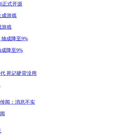
2.0正式开源
成游戏
成降至9%
代
闻