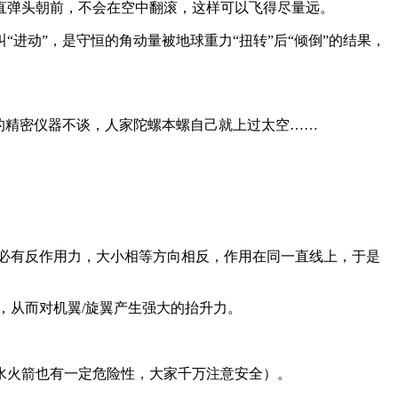
直弹头朝前，不会在空中翻滚，这样可以飞得尽量远。
进动”，是守恒的角动量被地球重力“扭转”后“倾倒”的结果，
的精密仪器不谈，人家陀螺本螺自己就上过太空……
。
必有反作用力，大小相等方向相反，作用在同一直线上，于是
，从而对机翼/旋翼产生强大的抬升力。
水火箭也有一定危险性，大家千万注意安全）。