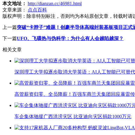
本文地址：
http://dianzan.cc/46981.html
文章来源：
点点百科
版权声明：
除非特别标注，否则均为本站原创文章，转载时请
上一篇
突破“卡脖子”难题！创豪半导体高端封装基板项目正式
下一篇
UFO、飞碟热与伪科学：为什么有人会越陷越深？
相关文章
深圳理工大学拟逐步取消大学英语：AI人工智能已可替代
高管薪资归零、全员降薪！百强车商兰天集团回应暴雷传
车企集体驰援广西洪涝灾区 比亚迪向灾区捐款1000万元