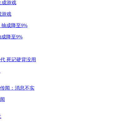
成游戏
成降至9%
代
闻