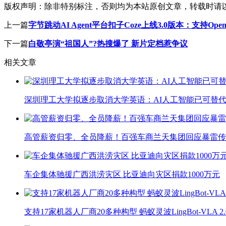
版权声明：
除非特别标注，否则均为本站原创文章，转载时请
上一篇
字节跳动AI Agent平台扣子Coze上线3.0版本：支持Openc
下一篇
白敬亭演“祖国人”?热搜爆了 新片定档惹争议
相关文章
深圳理工大学拟逐步取消大学英语：AI人工智能已可替代
高管薪资归零、全员降薪！百强车商兰天集团回应暴雷传
车企集体驰援广西洪涝灾区 比亚迪向灾区捐款1000万元
支持17家机器人厂商20多种构型 蚂蚁灵波LingBot-VLA 