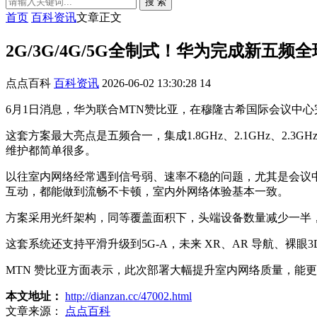
搜 索
首页
百科资讯
文章正文
2G/3G/4G/5G全制式！华为完成新五频全
点点百科
百科资讯
2026-06-02 13:30:28
14
6月1日消息，华为联合MTN赞比亚，在穆隆古希国际会议中心完成
这套方案最大亮点是五频合一，集成1.8GHz、2.1GHz、2.
维护都简单很多。
以往室内网络经常遇到信号弱、速率不稳的问题，尤其是会议
互动，都能做到流畅不卡顿，室内外网络体验基本一致。
方案采用光纤架构，同等覆盖面积下，头端设备数量减少一半
这套系统还支持平滑升级到5G-A，未来 XR、AR 导航、
MTN 赞比亚方面表示，此次部署大幅提升室内网络质量，能
本文地址：
http://dianzan.cc/47002.html
文章来源：
点点百科