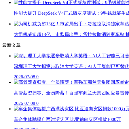
性能大提升 DeepSeek V4正式版灰度测试：9毛钱就能生
为司机减负超13亿！市监局出手：货拉拉取消独家车贴 抽
最新文章
深圳理工大学拟逐步取消大学英语：AI人工智能已可替
2026-07-08
0
高管薪资归零、全员降薪！百强车商兰天集团回应暴雷传
2026-07-08
0
车企集体驰援广西洪涝灾区 比亚迪向灾区捐款1000万