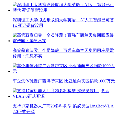
深圳理工大学拟逐步取消大学英语：AI人工智能已可替
代 死记硬背没用
高管薪资归零、全员降薪！百强车商兰天集团回应暴雷
传闻：消息不实
车企集体驰援广西洪涝灾区 比亚迪向灾区捐款1000万元
支持17家机器人厂商20多种构型 蚂蚁灵波LingBot-VLA
2.0正式开源