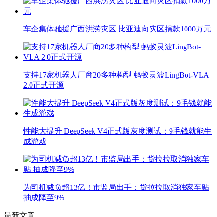
车企集体驰援广西洪涝灾区 比亚迪向灾区捐款1000万元
支持17家机器人厂商20多种构型 蚂蚁灵波LingBot-VLA
2.0正式开源
性能大提升 DeepSeek V4正式版灰度测试：9毛钱就能生
成游戏
为司机减负超13亿！市监局出手：货拉拉取消独家车贴
抽成降至9%
最新文章