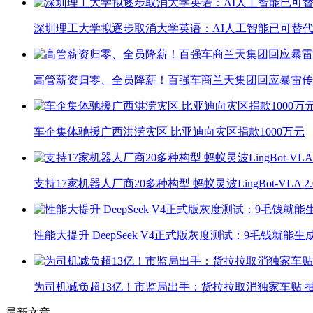
深圳理工大学拟逐步取消大学英语：AI人工智能已可替代
高管薪资归零、全员降薪！百强车商兰天集团回应暴雷传
车企集体驰援广西洪涝灾区 比亚迪向灾区捐款1000万元
支持17家机器人厂商20多种构型 蚂蚁灵波LingBot-VLA 
性能大提升 DeepSeek V4正式版灰度测试：9毛钱就能生
为司机减负超13亿！市监局出手：货拉拉取消独家车贴 抽
最新文章