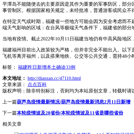
平潭岛不能随便去的主要原因是其作为重要的军事防区，部分
事管制区。根据国家相关规定，未经批准，普通游客或民众不
在特定天气或时期，福建省一些地方可能会因为安全考虑而不
端天气影响的区域：在台风等极端天气条件下，福建省的部分
当地有疫情。截止2022年10月11日福建当地仍有中高风险
福建福州目前出入政策较为严格，但并非完全不能出入。以下
飞机等离开福州，以及搭乘地铁、公交等公共交通，需持48小
标签：
福建昨日新增本土确诊33例
本文地址：
http://dianzan.cc/47110.html
文章来源：
点点百科
版权声明：
除非特别标注，否则均为本站原创文章，转载时请
上一篇
葫芦岛疫情最新情况/葫芦岛疫情最新消息2月11日新增
下一篇
本轮疫情波及28省份/本轮疫情波及11省是哪些省份
相关文章