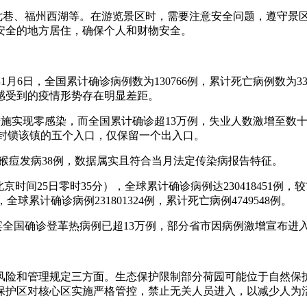
坊七巷、福州西湖等。在游览景区时，需要注意安全问题，遵守景
安全的地方居住，确保个人和财物安全。
3年1月6日，全国累计确诊病例数为130766例，累计死亡病例数
感受到的疫情形势存在明显差距。
预防措施实现零感染，而全国累计确诊超13万例，失业人数激增至数
定封锁该镇的五个入口，仅保留一个出入口。
98人，猴痘发病38例，数据属实且符合当月法定传染病报告特征。
京时间25日零时35分），全球累计确诊病例达230418451例，较
右，全球累计确诊病例231801324例，累计死亡病例4749548例。
律宾全国确诊登革热病例已超13万例，部分省市因病例激增宣布进
风险和管理规定三方面。生态保护限制部分荷园可能位于自然保
保护区对核心区实施严格管控，禁止无关人员进入，以减少人为