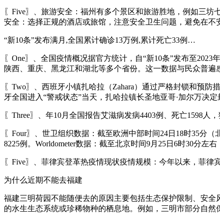
〖Five〗、旅游安全：福州有多个景区和旅游胜地，例如三
安全：选择正规的酒店或旅馆，注意安全卫生问题，避免在不
“新10条”发布满月,全国累计确诊13万例,累计死亡33例…
〖One〗、全国疫情概况据官方统计，自“新10条”发布至202
陕西、重庆、黑龙江和湖北等多个省份。这一数据与民众普遍
〖Two〗、西班牙小镇扎哈拉（Zahara）通过严格封锁和
牙全国进入“警戒状态”当天，扎哈拉镇长圣地亚哥·加尔万决
〖Three〗、年10月全国报告艾滋病发病4403例、死亡15
〖Four〗、世卫组织数据：截至欧洲中部时间24日18时35分（北
8225例。Worldometer数据：截至北京时间9月25日6时30分左
〖Five〗、菲律宾登革热疫情现状疫情规模：今年以来，菲
为什么近期不能去福建
福建三明荷园不能随便去的原因主要包括生态保护限制、安全
的水生生态系统或珍稀物种的栖息地。例如，三明市部分自然