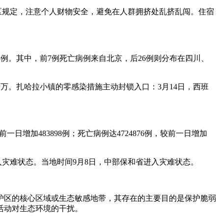
区规定，注意个人财物安全，避免在人群拥挤处乱挤乱闯。住宿
为33例。其中，前7例死亡病例来自北京，后26例则分布在四川、
十万。扎哈拉小镇的零感染措施主动封锁入口：3月14日，西班
前一日增加483898例；死亡病例达4724876例，较前一日增加
入灾难状态。当地时间9月8日，中部保和省进入灾难状态。
护区的核心区域或生态敏感地带，其存在的主要目的是保护脆弱
活动对生态环境的干扰。