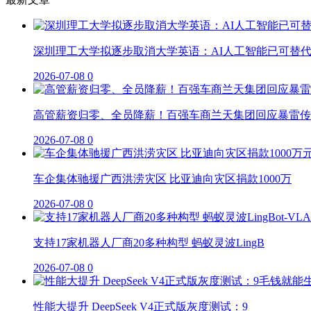
深圳理工大学拟逐步取消大学英语：AI人工智能已可替
2026-07-08
0
高管薪资归零、全员降薪！百强车商兰天集团回应暴雷传
2026-07-08
0
车企集体驰援广西洪涝灾区 比亚迪向灾区捐款1000万
2026-07-08
0
支持17家机器人厂商20多种构型 蚂蚁灵波LingB
2026-07-08
0
性能大提升 DeepSeek V4正式版灰度测试：9