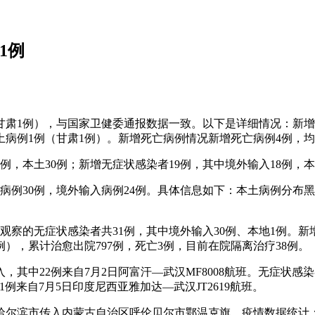
1例
例（甘肃1例），与国家卫健委通报数据一致。以下是详细情况：新
土病例1例（甘肃1例）。新增死亡病例情况新增死亡病例4例，
36例，本土30例；新增无症状感染者19例，其中境外输入18例
土病例30例，境外输入病例24例。具体信息如下：本土病例分布黑
学观察的无症状感染者共31例，其中境外输入30例、本地1例。
例），累计治愈出院797例，死亡3例，目前在院隔离治疗38例。
入，其中22例来自7月2日阿富汗—武汉MF8008航班。无症状感染
1例来自7月5日印度尼西亚雅加达—武汉JT2619航班。
尔滨市传入内蒙古自治区呼伦贝尔市鄂温克旗。疫情数据统计：截至