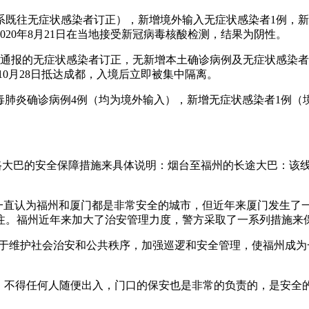
例系既往无症状感染者订正），新增境外输入无症状感染者1例，新
2020年8月21日在当地接受新冠病毒核酸检测，结果为阴性。
日通报的无症状感染者订正，无新增本土确诊病例及无症状感染
于10月28日抵达成都，入境后立即被集中隔离。
状病毒肺炎确诊病例4例（均为境外输入），新增无症状感染者1例（
。
线路大巴的安全保障措施来具体说明：烟台至福州的长途大巴：该
我一直认为福州和厦门都是非常安全的城市，但近年来厦门发生了
注。福州近年来加大了治安管理力度，警方采取了一系列措施来
致力于维护社会治安和公共秩序，加强巡逻和安全管理，使福州成
的，不得任何人随便出入，门口的保安也是非常的负责的，是安