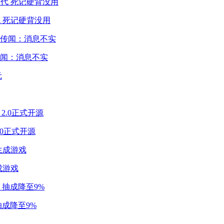
 死记硬背没用
闻：消息不实
2.0正式开源
成游戏
成降至9%