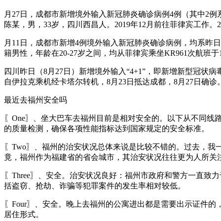
月27日，成都市新增境外输入新冠肺炎确诊病例4例（其中2
陈某，男，33岁，四川西昌人。2019年12月前往菲律宾工作。
月11日，成都市新增4例境外输入新冠肺炎确诊病例，均系昨
籍男性，年龄在20-27岁之间，均从菲律宾乘坐KR961次航班
四川昨日（8月27日）新增境外输入“4+1”，即新增新型冠
自伊拉克乘机经卡塔尔转机，8月23日抵达成都，8月27日确诊
最近去福州安全吗
〖One〗、坐大巴车去福州目前是相对安全的。以下从不同
的质量检测，确保各项性能指标达到国家规定的安全标准。
〖Two〗、福州的治安状况总体来说是比较不错的。过去，
竟，福州作为福建省的省会城市，其治安状况往往更为人所关
〖Three〗、安全。治安状况良好：福州市政府和警方一直
括盗窃、抢劫、诈骗等犯罪案件的发生率相对较低。
〖Four〗、安全。晚上去福州的公寓进出都是需要出示证件
居住形式。