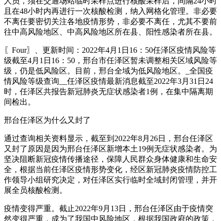
人员，须在交通场站临时采样点进行核酸采样后，间隔24小时
且在48小时内再进行一次核酸检测，纳入网格化管理。非必要
不离任要密切关注各地疫情形势，非必要不离任，尤其不要前
往中高风险地区、中高风险地区所在县、阳性感染者所在县。
〖Four〗、更新时间：2022年4月1日16：50任泽区疫情风险等
级截至4月1日16：50，邢台市任泽区暂未调整相关区域风险等
级，仍是低风险区。目前，邢台全域为低风险地区。_全国疫
情风险等级查询__任泽区疫情最新消息截至2022年3月31日24
时，任泽区共报告新冠肺炎无症状感染者1例，在集中隔离期
间检出。
邢台任泽区为什么又封了
通过查询相关资料显示，截至到2022年8月26日，邢台任泽区
又封了原因是因为邢台任泽区新增本土19例无症状感染者。为
坚决阻断新冠疫情传播途径，保障人民群众身体健康和生命安
全，根据当前任泽区疫情形势变化，经区新冠肺炎疫情防控工
作领导小组研究决定，对任泽区实行临时全域封闭管理，并开
展全员核酸检测。
疫情变得严重。截止2022年9月13日，邢台任泽区由于疫情突
然变得严重，成为了我国中风险地区，根据我国政府的政策，