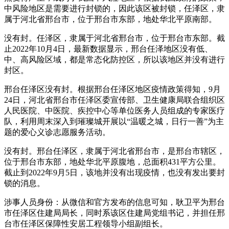
中风险地区是需要进行封锁的，因此该区被封锁，任泽区，隶
属于河北省邢台市，位于邢台市东部，地处华北平原南部。
没有封。任泽区，隶属于河北省邢台市，位于邢台市东部。截
止2022年10月4日，最新数据显示，邢台任泽地区没有低、
中、高风险区域，都是常态化防控区，所以该地区并没有进行
封区。
邢台任泽区没有封。根据邢台任泽区地区疫情政策得知，9月
24日，河北省邢台市任泽区委宣传部、卫生健康局联合组织区
人民医院、中医院、疾控中心等单位医务人员组成的专家医疗
队，利用周末深入到璀璨城开展以“温暖之城，日行一善”为主
题的爱心义诊志愿服务活动。
没有封。邢台任泽区，隶属于河北省邢台市，是邢台市辖区，
位于邢台市东部，地处华北平原腹地，总面积431平方公里。
截止到2022年9月5日，该地并没有出现疫情，也没有发出要封
锁的消息。
涉事人员身份：从微信和官方发布的信息可知，耿卫平为邢台
市任泽区住建局局长，同时系该区住建局党组书记，并担任邢
台市任泽区保障性安居工程领导小组副组长。