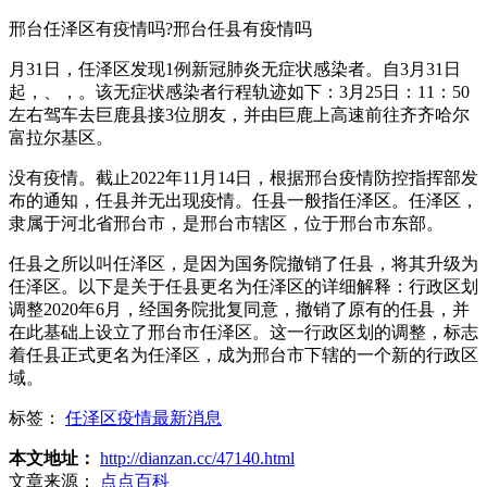
邢台任泽区有疫情吗?邢台任县有疫情吗
月31日，任泽区发现1例新冠肺炎无症状感染者。自3月31日
起，、，。该无症状感染者行程轨迹如下：3月25日：11：50
左右驾车去巨鹿县接3位朋友，并由巨鹿上高速前往齐齐哈尔
富拉尔基区。
没有疫情。截止2022年11月14日，根据邢台疫情防控指挥部发
布的通知，任县并无出现疫情。任县一般指任泽区。任泽区，
隶属于河北省邢台市，是邢台市辖区，位于邢台市东部。
任县之所以叫任泽区，是因为国务院撤销了任县，将其升级为
任泽区。以下是关于任县更名为任泽区的详细解释：行政区划
调整2020年6月，经国务院批复同意，撤销了原有的任县，并
在此基础上设立了邢台市任泽区。这一行政区划的调整，标志
着任县正式更名为任泽区，成为邢台市下辖的一个新的行政区
域。
标签：
任泽区疫情最新消息
本文地址：
http://dianzan.cc/47140.html
文章来源：
点点百科