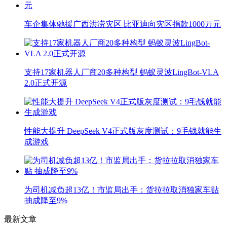
车企集体驰援广西洪涝灾区 比亚迪向灾区捐款1000万元
支持17家机器人厂商20多种构型 蚂蚁灵波LingBot-VLA
2.0正式开源
性能大提升 DeepSeek V4正式版灰度测试：9毛钱就能生
成游戏
为司机减负超13亿！市监局出手：货拉拉取消独家车贴
抽成降至9%
最新文章