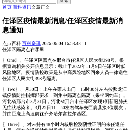
搜 索
首页
百科资讯
文章正文
任泽区疫情最新消息/任泽区疫情最新消
息通知
点点百科
百科资讯
2026-06-04 16:53:48
11
任泽区隔离点在哪里
〖One〗、任泽区隔离点在邢台市任泽区人民大街398号。根
据查询相关公开信息显示：截止于2022年11月9日任泽区时低
风险地区。疫情防控政策是从中高风险地区回来人员一律送往
任泽区人民大街398号隔离。
〖Two〗、月30日：上午在家未出门；15时30分左右按照龙江
镇疫情防控指挥部要求，到集中隔离点隔离（乘坐网约车）。
河北省邢台市3月31日，河北省邢台市任泽区发现1例新冠肺炎
无症状感染者。3月25日11：50左右驾车去巨鹿县接3位朋友，
并由巨鹿上高速前往齐齐哈尔富拉尔基区。
〖Three〗、对未持有48小时内核酸检测阴性证明的来任返任