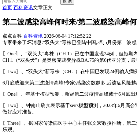
搜 索
首页
百科资讯
文章正文
第二波感染高峰何时来/第二波感染高峰
点点百科
百科资讯
2026-06-04 17:12:52
22
专家带来了坏消息:“双头犬”毒株已登陆中国,3到5月份第二波感染.
〖One〗、“双头犬”毒株（CH.1）已在中国发现24例，但
CH.1（“双头犬”）是奥密克戎变异株BA.75的第6代亚分支，
〖Two〗、“双头犬”新毒株（CH.1）在中国已发现24例
6月底或迎来第二波疫情高峰!专家:感染次数越多,后遗症风险越高_
〖One〗、年基于模型预测，新冠第二波疫情高峰或于6月底
〖Two〗、钟南山确实表示基于seirs模型预测，2023年
做好应对准备。
〖Three〗、据国家传染病医学中心主任张文宏教授推断，第二
乐观。