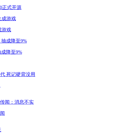
2.0正式开源
成游戏
成降至9%
代
闻