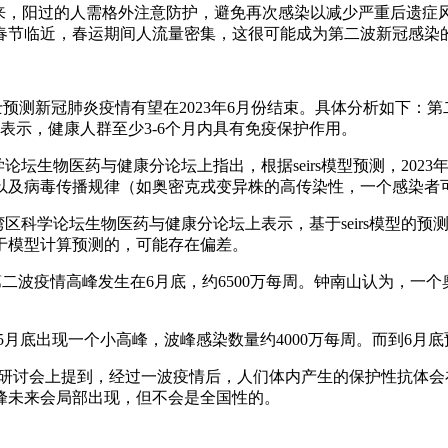
到来，阳过的人需格外注意防护，避免再次感染以减少严重后遗
春节临近，春运期间人流量密集，这很可能成为第二波新冠感染
士预测新冠肺炎疫情有望在2023年6月份结束。具体分析如下：
表示，健康人群至少3-6个月内具有免疫保护作用。
论坛生物医药与健康分论坛上指出，根据seirs模型预测，202
以及病毒传播规律（如奥密克戎变异株的高传染性，一个感染者可
在大湾区科学论坛生物医药与健康分论坛上表示，基于seirs模型的
是基于模型计算预测的，可能存在偏差。
年新冠第二波疫情高峰发生在6月底，约6500万每周。钟南山认为
5月底出现一个小高峰，波峰感染数量约4000万每周。而到6月
研讨会上提到，经过一波疫情后，人们体内产生的保护性抗体会在
峰未来会局部出现，但不会是全国性的。