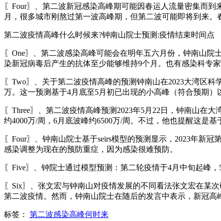
〖Four〗、第二波新冠感染高峰期可能因春运人流量密集而
月，很多城市刚熬过第一波高峰期，但第二波可能即将到来。
第二波疫情高峰什么时候来?钟南山院士预测:疫情结束时间点
〖One〗、第二波感染高峰可能会在明年五六月份，钟南山院
染新冠病毒后产生的抗体至少能够维持9个月。也有感染科专家
〖Two〗、关于第二波疫情高峰的预测钟南山在2023大湾区科学
万。这一预测基于4月底至5月初已出现的小高峰（符合预期）
〖Three〗、第二波疫情高峰预测2023年5月22日，钟南山
约4000万/周，6月底波峰约6500万/周。不过，他也提醒这
〖Four〗、钟南山院士基于seirs模型的预测显示，2023
感染调整为现在的预防重症，因为感染很难预防。
〖Five〗、钟院士通过模型预测：第二轮疫情于4月中旬起峰，
〖Six〗、张文宏与钟南山对疫情发展的不同看法张文宏在某次
第二波疫情。然而，钟南山院士在随后的发言中表示，新冠高
标签：
第二波感染高峰何时来