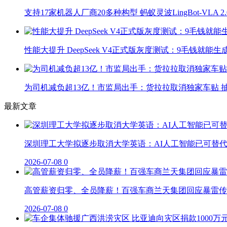
支持17家机器人厂商20多种构型 蚂蚁灵波LingBot-VLA 
性能大提升 DeepSeek V4正式版灰度测试：9毛钱就能生
为司机减负超13亿！市监局出手：货拉拉取消独家车贴 抽
最新文章
深圳理工大学拟逐步取消大学英语：AI人工智能已可替
2026-07-08
0
高管薪资归零、全员降薪！百强车商兰天集团回应暴雷传
2026-07-08
0