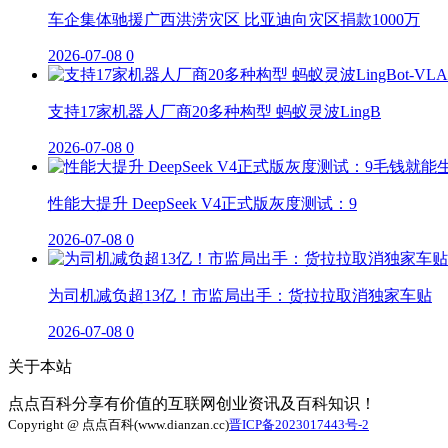
车企集体驰援广西洪涝灾区 比亚迪向灾区捐款1000万
2026-07-08
0
支持17家机器人厂商20多种构型 蚂蚁灵波LingB
2026-07-08
0
性能大提升 DeepSeek V4正式版灰度测试：9
2026-07-08
0
为司机减负超13亿！市监局出手：货拉拉取消独家车贴
2026-07-08
0
关于本站
点点百科分享有价值的互联网创业资讯及百科知识！
Copyright @ 点点百科(www.dianzan.cc)
晋ICP备2023017443号-2