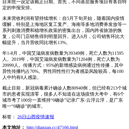
目未统一设定该截止日期。首先，不同基层服务项目有各自特
定的申报安排。
未来营收利润有望持续增长：自5月下旬开始，随着国内疫情
缓解，特别是上海地区复工复产、海南等多地消费券发放等一
系列刺激消费和稳增长政策的密集出台，国内跨省旅游的恢
复，公司门店销售得到明显回升。进入6月，公司销售环比大
幅提升，当月营收同比增长13%。
年1-8月，中国艾滋病发病数量为39349例，死亡人数为11595
人。2019年，中国艾滋病发病数量为71204例，死亡人数为
20999人。传播方式：95%的新增感染病例通过性传播，其中
异性传播约占70%。男性同性性行为者感染风险较高，每100
人中约有8人感染。
截止目前，新冠病毒累计确诊人数80940例，但已经有213个城
市的患者实现清零，很多人不知道在这场疫情大考中，有6个
城市考了100分一直维持“0确诊”记录广东·云浮云浮，是广东
唯一“0确诊”的城市。
标签：
26日山西疫情速报
本文地址：
http://dianzan.cc/47166.html