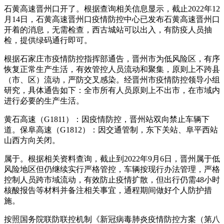
石黄高速晋州口开了。根据查询相关信息显示，截止2022年12
月14日，石黄高速晋州口疫情防控中心已发布石黄高速晋州口
开着的消息，无需检查，西古城站可以出入，有防疫人员抽
检，提供绿码通行即可。
根据石家庄市疫情防控指挥部通告，晋州市为低风险区，有序
恢复正常生产生活，有效管控人员流动和聚集，原则上不跨县
（市、区）流动，严防交叉感染。经晋州市疫情防控领导小组
研究，具体通告如下：全市所有人员原则上不出市，在市域内
进行必要的生产生活。
黄石高速（G1811）：因疫情防控，晋州站双向禁止车辆下
道。保阜高速（G1812）：因交通管制，东下关站、阜平西站
山西方向关闭。
属于。根据相关资料查询，截止到2022年9月6日，晋州属于低
风险地区但仍继续实行严格管控，车辆按现行办法管理，严格
控制人员跨市域流动，有效防止疫情扩散，但出行仍需48小时
核酸报告等材料并备注相关事宜，通程期间做好个人防护措
施。
按照国务院联防联控机制《新冠病毒肺炎疫情防控方案（第八