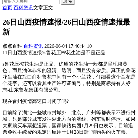
搜 索
首页
百科资讯
文章正文
26日山西疫情速报/26日山西疫情速报最
新
点点百科
百科资讯
2026-06-04 17:40:44
10
11日山西疫情速报5s鲁花压榨花生油是不是正品
s鲁花压榨花生油是正品。优质的花生油一般都是呈现淡黄
色，而且油体非常的澄清、透明，而且没有杂质。真正的鲁花
花生油在瓶口商标鲁花中间有一个小兰花，仔细看这个兰花是
个花字。还可以看其生产许可证编号，特别是商标持有人标
志-山东鲁花集团有限公司。
现在晋州疫情高速口封闭了吗?
目前除了湖北一些城市封城外，北京、广州等都表示不进行封
城，只是部分城市发往湖北方向的航线、列车暂时停运。如果
大家购买车票想退票，国家铁路集团1月29日也表示，目前退
票免收手续费的规定适应用于1月28日0时前购买的火车票。