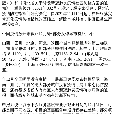
版）》和《河北省关于转发新冠肺炎疫情社区防控方案的通
知》（冀防领办〔2021〕332号）规定，经专家研判，晋州市
疫情防控指挥部研究决定，自2021年11月15日起，在严格落实
常态化疫情防控措施的基础上，解除市域封控，恢复正常生产
生活秩序。
中国疫情放开未截止12月8日部分反弹城市有那几个
山西、四川、北京、河北。这四个城市算是新增的第二梯队，
目前情况总体可控，但部分区域依旧严峻。其中，山西昨日新
增18+1109。四川139+591，北京1168+2194。山东则是
50+425。此外，陕西（27+848）、河南（161+269）、黑龙江
（94+869）、上海（39+327）等地，这几日新增相对平稳一
些。
年12月全国哪里没有疫情——最新卫健委发布数据显示：海
南、湖北、宁夏的绝大部分城市没有疫情，属于常态化防控
区，还有很多省份内有市区未有新冠肺炎疫情确诊病例的通
报，而省级别的城市基本都有过新冠疫情。
申报系统中填报下乡服务基层未要求截止时间为12月31日，可
能是因不同地区、项目的基层服务申报流程存在差异，部分项