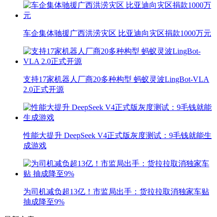
车企集体驰援广西洪涝灾区 比亚迪向灾区捐款1000万元
支持17家机器人厂商20多种构型 蚂蚁灵波LingBot-VLA
2.0正式开源
性能大提升 DeepSeek V4正式版灰度测试：9毛钱就能生
成游戏
为司机减负超13亿！市监局出手：货拉拉取消独家车贴
抽成降至9%