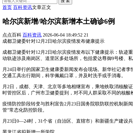
搜 索
首页
百科资讯
文章正文
哈尔滨新增/哈尔滨新增本土确诊6例
点点百科
百科资讯
2026-06-04 18:49:52
21
成都卫健委针对12月2日哈尔滨疫情发布健康提示
成都卫健委针对12月2日哈尔滨疫情发布以下健康提示：轨迹
动轨迹涉及南岗区、道里区多处场所，包括爱达尊御9号楼、私
月24日举行的国家卫生健康委新闻发布会现场。新华社记者
交通工具出行期间，科学佩戴口罩，并及时洗手或手消毒。
月2日，成都、天津、北京等多地相继宣布，乘地铁取消核酸证
时管控区后，广州市卫健委提到，对不同人群采取不同的核酸
疫情防控阶段转变与胜利宣告2月23日国务院联防联控机制新
管”常态化防控阶段。
月23日0—24时，31个省（自治区、直辖市）和新疆生产建设
黑龙江省拟新增一所学院