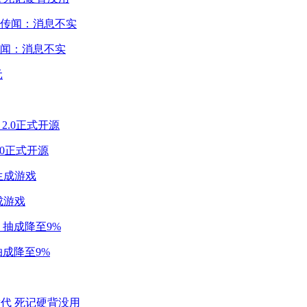
闻：消息不实
2.0正式开源
成游戏
成降至9%