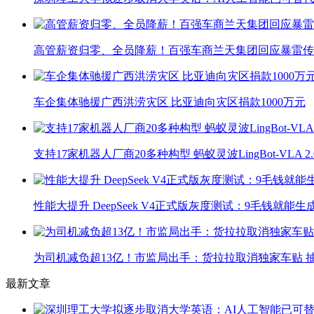
高管薪资归零、全员降薪！百强车商兰天集团回应暴雷传
车企集体驰援广西洪涝灾区 比亚迪向灾区捐款1000万元
支持17家机器人厂商20多种构型 蚂蚁灵波LingBot-VLA 
性能大提升 DeepSeek V4正式版灰度测试：9毛钱就能生
为司机减负超13亿！市监局出手：货拉拉取消独家车贴 抽
最新文章