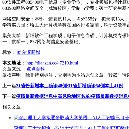
00软件工程085400电子信息（专业学位），专业领域包括计
083900网络空间安全（威海校区）学制与学费：硕士研究生基
网络空间安全：本部：进复试11人，均分355分；拟录取13人，
学科实力强：哈工大计算机学科在国内排名靠前，科研资源丰
集美大学：新增软件工程学硕，电子信息专硕，计算机类专硕
一，数学一，837网络与信息安全基础。
标签：
哈尔滨新增
本文地址：
http://dianzan.cc/47210.html
文章来源：
点点百科
版权声明：
除非特别标注，否则均为本站原创文章，转载时请
上一篇
31省份新增本土确诊48例/31省新增确诊54例本土41例
下一篇
疫情最新数据消息中高风险地区名单/疫情最新数据消息
相关文章
深圳理工大学拟逐步取消大学英语：AI人工智能已可替代