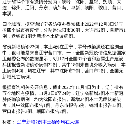
辽宁省14个市有疫情分别为：铁岭、沈阳、盘锦、抚顺、大
连、锦州、辽阳、丹东、葫芦岛、阜新、朝阳、鞍山、营口、
本溪。
四个城市。据查询辽宁省防疫办得知截止2022年12月8日辽宁
省四个城市有疫情，分别是沈阳市30例，大连市2例，阜新市1
例，盘锦市1例为新增本土确诊病例。
省份新增确诊22例，本土4例在辽宁，零号传染源还在追溯当
中，很可能是来自辽宁营口市。一：全国新冠疫情信息据国家
卫健委公布的数据显示，5月17日全国31个省和新疆生产建设
兵团报告新增确诊病例22例，其中18例来自境外输入病例，本
土病例4例，均在辽宁，其中沈阳市2例，营口市2例，全国无
新增死亡病例。
根据查询相关公开信息，截止2022年11月4日为止，辽宁省有
五个地区有疫情。11月3日0至24时，辽宁省新增2例本土新冠
肺炎确诊病例，均为沈阳市报告。新增24例本土无症状感染
者，其中沈阳市报告1例、丹东市报告5例、锦州市报告13例、
营口市报告3例、朝阳市报告2例。
标签：
辽宁新增2例本土确诊均在大连