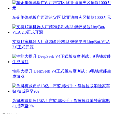
车企集体驰援广西洪涝灾区 比亚迪向灾区捐款1000万元
支持17家机器人厂商20多种构型 蚂蚁灵波LingBot-VLA
2.0正式开源
性能大提升 DeepSeek V4正式版灰度测试：9毛钱就能生
成游戏
为司机减负超13亿！市监局出手：货拉拉取消独家车贴
抽成降至9%