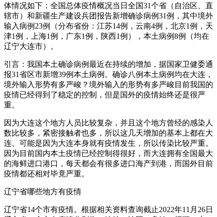
体情况如下：全国总体疫情概况当日全国31个省（自治区、直
辖市）和新疆生产建设兵团报告新增确诊病例31例，其中境外
输入病例23例（分布省份：江苏14例，云南4例，北京1例，天
津1例，上海1例，广东1例，陕西1例），本土病例8例（均在
辽宁大连市）。
引言：我国本土确诊病例最近在持续的增加，据国家卫健委通
报31省区市新增39例本土病例。确诊八例本土病例均在大连，
境外输入形势有多严峻？境外输入的形势有多严峻目前我国的
疫情已经得到了稳定的控制，但是国外的疫情始终还是很严
重。
因为大连这个地方人员比较复杂，并且这个地方曾经的感染人
数比较多，紧密接触者也多，所以这几天增加的基本上都在大
连。可能是因为大连本身就有疫情发生，所以传染比较严重。
因为目前国内本土疫情已经控制得很好，而大连拥有全国最大
的海鲜进口港口，每天都会有很多进口海产到港，而国外目前
疫情都还相对毕竟严重。
辽宁省哪些地方有疫情
辽宁省14个市有疫情。根据相关资料查询截止2022年11月26日