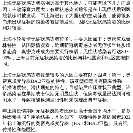
上海无症状感染者病例远高于其他地方，可能有以下几方面原
因：主动筛查力度大：有症状感染者通常是在出现症状后到医
院就诊时被发现，而上海进行了大面积的主动筛查，使得很多
尚未出现症状的感染者被提前发现，因此无症状感染者的比例
相对较高。
上海本轮疫情无症状感染者较多，主要原因如下：奥密克戎毒
株特性：从国际情况看，近期新冠病毒感染者无症状呈逐步增
多态势，奥密克戎成为主要流行株后，无症状感染者可达80～
90%，上海目前无症状感染者的比例与其他国家和地区数据趋
同。
上海无症状感染者数量较多的原因主要有以下四点：第一，奥
密克戎变异株BA.2亚型的特性。该亚型病毒具有隐匿性强、
传播速度快、潜伏期短的特点，且感染后临床症状不典型。许
多感染者在早期或潜伏期无明显症状，但病毒载量已达到可检
测水平，导致核酸检测呈阳性时未表现出典型症状。
年上海疫情期间无症状感染者比例远高于全国平均水平，是多
种因素共同作用的结果，具体如下：病毒特性是基础因素2022
年初上海流行的奥密克戎变异株（BA.1和BA.2亚型）具有强
传播性和隐匿性。