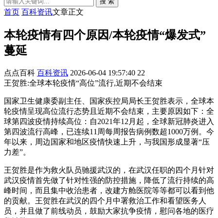
搜 索
首页
百科资讯
文章正文
本轮疫情有四个原因/本轮疫情“爆发式”
蔓延
点点百科
百科资讯
2026-06-04 19:57:40
22
王贺胜:全球本轮疫情“高位”流行,近期不会结束
国家卫生健康委副主任、国家疾控局局长王贺胜表示，全球本
轮疫情呈现高位流行态势且近期不会结束，主要原因如下：全
球第四波疫情持续高位：自2021年12月起，全球新冠肺炎进入
第四波流行高峰，已连续11周每周报告病例数超1000万例。今
年以来，周边国家和地区疫情快速上升，与我国形成显著“压
力差”。
王贺胜是作为救火队员驰援武汉的，在武汉任职的四个月针对
武汉疫情首先做了针对性强的防控措施，降低了流行持续的高
峰时间，而且集中收治患者，改建方舱医院等等都可以看到他
的贡献。王贺胜在武汉的四个月中署救治工作和看望医务人
员，并且做了前线动员，鼓励大家抗争疫情，慰问各地的医疗