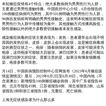
本轮猴痘疫情有4个特点：绝大多数病例为男男性行为人群，
主要通过男男性接触传播。中国疾控中心介绍，6月份报告的
106例猴痘病例均为男性，其中101例明确为男男性行为人群，
96例在发病前有明确的男男性接触史。这表明本轮猴痘疫情在
男男性行为人群中传播较为集中。其他接触方式传播风险低，
除性接触以外的绝大多数密切接触者未发生感染。
感染猴痘病毒的症状主要表现为：发热：患者通常会出现不明
原因的发热症状。皮疹：皮肤上会出现皮疹，这是猴痘病毒感
染的典型症状之一。疱疹：随着病情的发展，皮疹可能演变为
疱疹，这些疱疹可能较大且较深。淋巴结肿大：患者还可能出
现淋巴结肿大的症状。需要注意的是，如果没有继发细菌感
染，疱疹多数可痊愈。
月14日，中国疾病预防控制中心官网发布《2023年6月猴痘疫
情监测情况》显示，2023年6月2日至6月30日，中国内地（不
含港澳台）新增报告106例猴痘确诊病例，其中广东省报告48
例、北京市报告45例、江苏省报告8例、湖北省报告2例、山东
省报告2例和浙江省报告1例，无重症、死亡病例。
上海无症状感染者为什么那么多