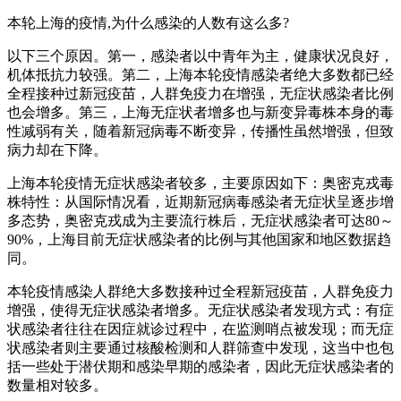
本轮上海的疫情,为什么感染的人数有这么多?
以下三个原因。第一，感染者以中青年为主，健康状况良好，
机体抵抗力较强。第二，上海本轮疫情感染者绝大多数都已经
全程接种过新冠疫苗，人群免疫力在增强，无症状感染者比例
也会增多。第三，上海无症状者增多也与新变异毒株本身的毒
性减弱有关，随着新冠病毒不断变异，传播性虽然增强，但致
病力却在下降。
上海本轮疫情无症状感染者较多，主要原因如下：奥密克戎毒
株特性：从国际情况看，近期新冠病毒感染者无症状呈逐步增
多态势，奥密克戎成为主要流行株后，无症状感染者可达80～
90%，上海目前无症状感染者的比例与其他国家和地区数据趋
同。
本轮疫情感染人群绝大多数接种过全程新冠疫苗，人群免疫力
增强，使得无症状感染者增多。无症状感染者发现方式：有症
状感染者往往在因症就诊过程中，在监测哨点被发现；而无症
状感染者则主要通过核酸检测和人群筛查中发现，这当中也包
括一些处于潜伏期和感染早期的感染者，因此无症状感染者的
数量相对较多。