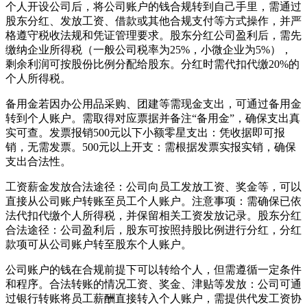
个人开设公司后，将公司账户的钱合规转到自己手里，需通过
股东分红、发放工资、借款或其他合规支付等方式操作，并严
格遵守税收法规和凭证管理要求。股东分红公司盈利后，需先
缴纳企业所得税（一般公司税率为25%，小微企业为5%），
剩余利润可按股份比例分配给股东。分红时需代扣代缴20%的
个人所得税。
备用金若因办公用品采购、团建等需现金支出，可通过备用金
转到个人账户。需取得对应票据并备注“备用金”，确保支出真
实可查。发票报销500元以下小额零星支出：凭收据即可报
销，无需发票。500元以上开支：需根据发票实报实销，确保
支出合法性。
工资薪金发放合法途径：公司向员工发放工资、奖金等，可以
直接从公司账户转账至员工个人账户。注意事项：需确保已依
法代扣代缴个人所得税，并保留相关工资发放记录。股东分红
合法途径：公司盈利后，股东可按照持股比例进行分红，分红
款项可从公司账户转至股东个人账户。
公司账户的钱在合规前提下可以转给个人，但需遵循一定条件
和程序。合法转账的情况工资、奖金、津贴等发放：公司可通
过银行转账将员工薪酬直接转入个人账户，需提供代发工资协