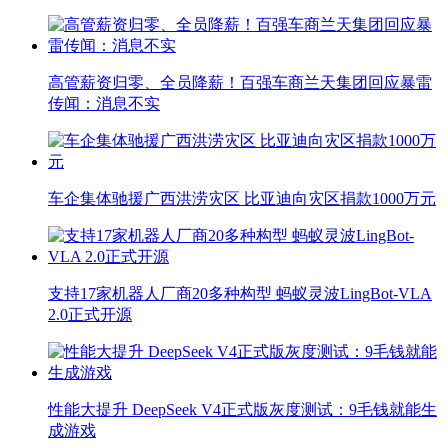
高管薪资归零、全员降薪！百强车商兰天集团回应暴雷
传闻：消息不实
车企集体驰援广西洪涝灾区 比亚迪向灾区捐款1000万元
支持17家机器人厂商20多种构型 蚂蚁灵波LingBot-VLA
2.0正式开源
性能大提升 DeepSeek V4正式版灰度测试：9毛钱就能生
成游戏