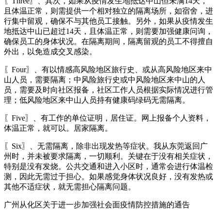
〖Three〗、其次，如果从疫情发生地抵达中山但未满14天，
且体温正常，则需提供一个相对独立的隔离场所，如宿舍，进
行集中留观，确保不与其他员工接触。另外，如果从疫情发生
地抵达中山已超过14天，且体温正常，则需要加强健康问询，
确保员工的身体状况。在隔离期间，隔离留观的员工不得擅自
外出，以免造成交叉感染。
〖Four〗、有以情感高风险地区旅行史、或从高风险地区来中
山人员，需要隔离；中风险旅行史或中风险地区来中山的人
员，需要及时向社区报备，社区工作人员根据实际情况进行管
理；低风险地区来中山人员持有健康码绿码无需隔离。
〖Five〗、有工作的单位证明，居住证。网上报备个人资料，
体温正常，就可以。居家隔离。
〖Six〗、无需隔离，除非出现发热等症状。我从东莞返回广
州时，并未被要求隔离，一切顺利。关键在于没有相关症状，
特别是没有发烧。公共交通和进入小区时，通常会进行体温检
测，因此无需过于担心。如果感觉身体状况良好，没有发热或
其他不适症状，就无需担心隔离问题。
广州从化区关于进一步加强社会面疫情防控措施的通告