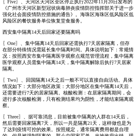
〖Five〗、天河区天河区全区停止执行2022年11月20日发布的
《广州市天河区新型冠状病毒肺炎疫情防控指挥部关于进一步
强化社会面疫情防控措施的通告》。海珠区海珠区低风险区低
风险区的餐饮服务单位恢复堂食服务。
西安集中隔离14天后回家还要隔离吗
〖One〗、集中隔离14天后回家还需执行7天居家隔离，但存
在部分特殊情况需延长集中隔离时间。具体说明如下：常规情
况：按照西安市集中隔离医学观察点规范管理流程，集中隔离
医学观察人员需集中隔离14天，集中隔离解除后执行7天居家
隔离。
〖Two〗、回国隔离14天之后一般不可以直接自由活动。具体
情况如下：大部分地区政策：大部分地区在集中隔离14天后，
还需要进行7天的居家隔离。核酸检测：在居家隔离期间，会
进行多次核酸检测，只有检测结果均为阴性，才能结束隔离观
察。
〖Three〗、据可靠消息，目前被集中隔离的人群在14天后，
然后需要回家隔离7天，所以一共是隔离21天，这样做也是为
了达到疫情可控的效果。按照规定，通常隔离费用都是自理
的，但是被强制隔离的，那么由国家买单，当地政府出钱。现