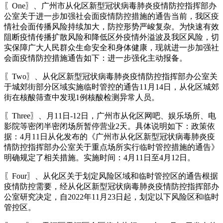
〖One〗、广州市从化区新型冠状病毒肺炎疫情防控指挥部办
公室关于进一步加强社会面疫情防控措施的通告当前，我区疫
情社会面传播风险持续加大，防控形势严峻复杂。为快速有效
阻断疫情传播扩散风险和降低区外疫情外溢波及我区风险，切
实保障广大人民群众生命安全和身体健康，现就进一步加强社
会面疫情防控措施通告如下：进一步强化主动报备。
〖Two〗、从化区新型冠状病毒肺炎疫情防控指挥部办公室关
于城郊街部分区域实施临时管控的通告11月14日，从化区城郊
街在核酸筛查中发现1例核酸检测异常人员。
〖Three〗、月11日-12日，广州市从化区网吧、娱乐场所、电
影院等密闭半密闭场所暂停营业2天。具体说明如下：政策依
据：4月11日从化发布的《广州市从化区新型冠状病毒肺炎疫
情防控指挥部办公室关于重点场所实行临时管控措施的通告》
明确规定了相关措施。实施时间：4月11日至4月12日。
〖Four〗、从化区关于划定风险区域和临时管控区的通告根据
疫情防控需要，经从化区新型冠状病毒肺炎疫情防控指挥部办
公室研究决定，自2022年11月23日起，划定以下风险区和临时
管控区。