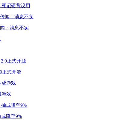
 死记硬背没用
闻：消息不实
2.0正式开源
成游戏
成降至9%