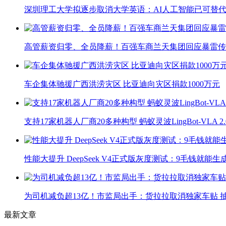
深圳理工大学拟逐步取消大学英语：AI人工智能已可替代
高管薪资归零、全员降薪！百强车商兰天集团回应暴雷传
车企集体驰援广西洪涝灾区 比亚迪向灾区捐款1000万元
支持17家机器人厂商20多种构型 蚂蚁灵波LingBot-VLA 
性能大提升 DeepSeek V4正式版灰度测试：9毛钱就能生
为司机减负超13亿！市监局出手：货拉拉取消独家车贴 抽
最新文章