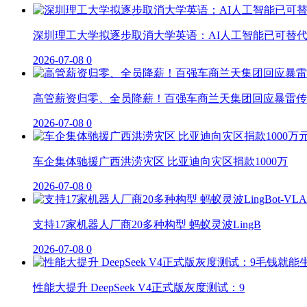
深圳理工大学拟逐步取消大学英语：AI人工智能已可替
2026-07-08
0
高管薪资归零、全员降薪！百强车商兰天集团回应暴雷传
2026-07-08
0
车企集体驰援广西洪涝灾区 比亚迪向灾区捐款1000万
2026-07-08
0
支持17家机器人厂商20多种构型 蚂蚁灵波LingB
2026-07-08
0
性能大提升 DeepSeek V4正式版灰度测试：9