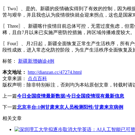
〖Two〗、是的。新疆的疫情确实得到了有效的控制，因为
苦与艰辛，并且我也认为疫情很快就会迎来拐点，这也是国家
〖Three〗、新疆喀什疫情目前总体可控，无需过度焦虑，
稀，且自7月以来已实施严密防控措施，跨区域传播难度较大
〖Four〗、月2日起，新疆全面恢复正常生产生活秩序，所
段性成效，进入常态化防控阶段，为生产生活秩序全面恢复及
标签：
新疆新增确诊4例
本文地址：
http://dianzan.cc/47274.html
文章来源：
点点百科
版权声明：
除非特别标注，否则均为本站原创文章，转载时请
上一篇
今日全国疫情最新数据/今日全国疫情现有最新信息
下一篇
北京丰台:1例甘肃来京人员检测阳性/甘肃来京病例
相关文章