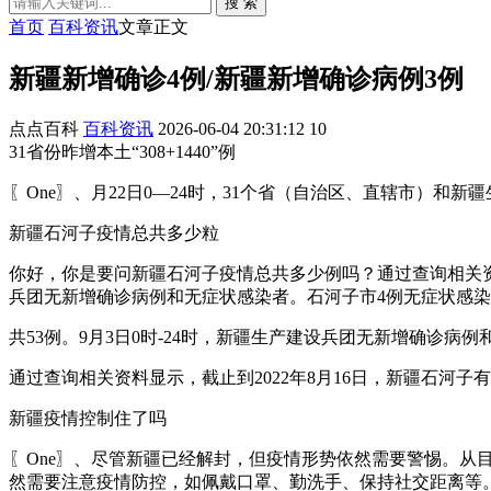
搜 索
首页
百科资讯
文章正文
新疆新增确诊4例/新疆新增确诊病例3例
点点百科
百科资讯
2026-06-04 20:31:12
10
31省份昨增本土“308+1440”例
〖One〗、月22日0—24时，31个省（自治区、直辖市）和新
新疆石河子疫情总共多少粒
你好，你是要问新疆石河子疫情总共多少例吗？通过查询相关资料
兵团无新增确诊病例和无症状感染者。石河子市4例无症状感
共53例。9月3日0时-24时，新疆生产建设兵团无新增确诊
通过查询相关资料显示，截止到2022年8月16日，新疆石河
新疆疫情控制住了吗
〖One〗、尽管新疆已经解封，但疫情形势依然需要警惕。
然需要注意疫情防控，如佩戴口罩、勤洗手、保持社交距离等