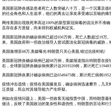
美国新冠肺炎感染患者死亡人数突破八十万，是一个沉重且值
的社会角色和人生追求，他们的离去让亲友承受难以言喻的痛
网传美国出现致死率高达100%的新型新冠病毒的说法并不准
且存在多方质疑，尚未得到权威机构证实。
美国新冠肺炎的确诊病例已超过650万例，死亡人数超过19
来。美国政府和一些政治领导人曾试图淡化新冠病毒的威胁，
美国激增至68万,美媒曝光:特朗普只关心美股,错过抗疫时机!
美国新冠肺炎确诊病例已超68万例，美媒报道指出特朗普在疫
右，全球新冠肺炎确诊病例累计达2019320例，累计死亡119
美国新冠肺炎累计确诊病例已达6549475例，累计死亡病例1
疫情冲击选情：疫情在美国爆发后，确诊病例迅速攀升，几天时
泛质疑，民众对其领导能力产生怀疑。
例如在疫情问题上，美国一些政客无端指责中国，而特朗普最
做法，反映了美国政治的复杂性和虚伪性，特朗普的言论和行