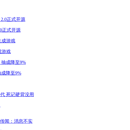
2.0正式开源
成游戏
成降至9%
代