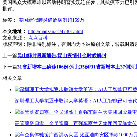
美国民众大概率难以帮助特朗普实现连任梦，其抗疫不力已引
批评。
标签：
美国新冠肺炎确诊病例超159万
本文地址：
http://dianzan.cc/47301.html
文章来源：
点点百科
版权声明：
除非特别标注，否则均为本站原创文章，转载时请
上一篇
昆山解封最新通告/昆山疫情什么时候解封
下一篇
31省新增本土确诊106例:河北35例/31省新增本土37例河
相关文章
深圳理工大学拟逐步取消大学英语：AI人工智能已可替代
高管薪资归零、全员降薪！百强车商兰天集团回应暴雷传