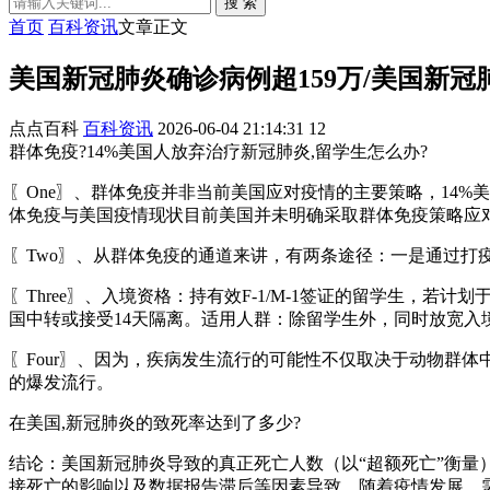
搜 索
首页
百科资讯
文章正文
美国新冠肺炎确诊病例超159万/美国新冠肺
点点百科
百科资讯
2026-06-04 21:14:31
12
群体免疫?14%美国人放弃治疗新冠肺炎,留学生怎么办?
〖One〗、群体免疫并非当前美国应对疫情的主要策略，14
体免疫与美国疫情现状目前美国并未明确采取群体免疫策略应
〖Two〗、从群体免疫的通道来讲，有两条途径：一是通过
〖Three〗、入境资格：持有效F-1/M-1签证的留学生，若
国中转或接受14天隔离。适用人群：除留学生外，同时放宽入
〖Four〗、因为，疾病发生流行的可能性不仅取决于动物群体
的爆发流行。
在美国,新冠肺炎的致死率达到了多少?
结论：美国新冠肺炎导致的真正死亡人数（以“超额死亡”衡量
接死亡的影响以及数据报告滞后等因素导致。随着疫情发展，需