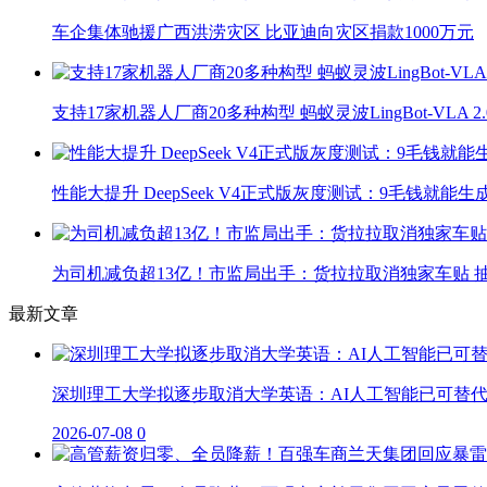
车企集体驰援广西洪涝灾区 比亚迪向灾区捐款1000万元
支持17家机器人厂商20多种构型 蚂蚁灵波LingBot-VLA 
性能大提升 DeepSeek V4正式版灰度测试：9毛钱就能生
为司机减负超13亿！市监局出手：货拉拉取消独家车贴 抽
最新文章
深圳理工大学拟逐步取消大学英语：AI人工智能已可替
2026-07-08
0