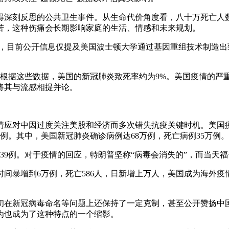
得深刻反思的公共卫生事件。从生命代价角度看，八十万死亡人
苦，这种伤痛会长期影响家庭的生活、情感和未来规划。
确，目前公开信息仅提及美国波士顿大学通过基因重组技术制造出
万。根据这些数据，美国的新冠肺炎致死率约为9%。美国疫情的
将其与流感相提并论。
情应对中因过度关注美股和经济而多次错失抗疫关键时机。美国疫
483例。其中，美国新冠肺炎确诊病例达68万例，死亡病例35万例。
95239例。对于疫情的回应，特朗普坚称“病毒会消失的”，而当天
间暴增到6万例，死亡586人，日新增上万人，美国成为海外
初在新冠病毒命名等问题上还保持了一定克制，甚至公开赞扬中
为也成为了这种特点的一个缩影。