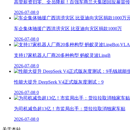
高管薪资归零、全员降薪！百强车商兰天集团回应暴雷传
2026-07-08
0
车企集体驰援广西洪涝灾区 比亚迪向灾区捐款1000万
2026-07-08
0
支持17家机器人厂商20多种构型 蚂蚁灵波LingB
2026-07-08
0
性能大提升 DeepSeek V4正式版灰度测试：9
2026-07-08
0
为司机减负超13亿！市监局出手：货拉拉取消独家车贴
2026-07-08
0
关于本站