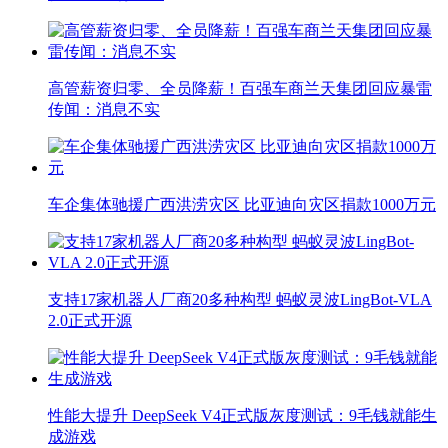
高管薪资归零、全员降薪！百强车商兰天集团回应暴雷
传闻：消息不实
车企集体驰援广西洪涝灾区 比亚迪向灾区捐款1000万元
支持17家机器人厂商20多种构型 蚂蚁灵波LingBot-VLA
2.0正式开源
性能大提升 DeepSeek V4正式版灰度测试：9毛钱就能生
成游戏