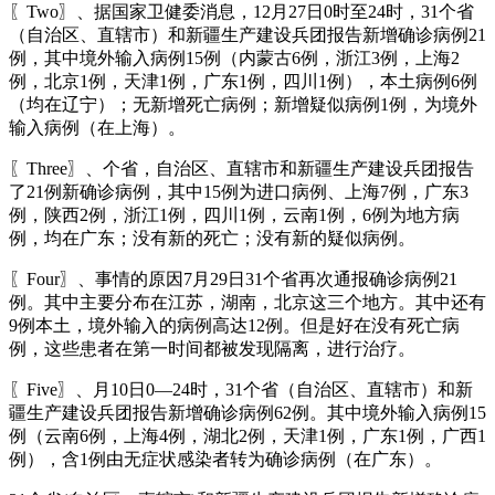
〖Two〗、据国家卫健委消息，12月27日0时至24时，31个省
（自治区、直辖市）和新疆生产建设兵团报告新增确诊病例21
例，其中境外输入病例15例（内蒙古6例，浙江3例，上海2
例，北京1例，天津1例，广东1例，四川1例），本土病例6例
（均在辽宁）；无新增死亡病例；新增疑似病例1例，为境外
输入病例（在上海）。
〖Three〗、个省，自治区、直辖市和新疆生产建设兵团报告
了21例新确诊病例，其中15例为进口病例、上海7例，广东3
例，陕西2例，浙江1例，四川1例，云南1例，6例为地方病
例，均在广东；没有新的死亡；没有新的疑似病例。
〖Four〗、事情的原因7月29日31个省再次通报确诊病例21
例。其中主要分布在江苏，湖南，北京这三个地方。其中还有
9例本土，境外输入的病例高达12例。但是好在没有死亡病
例，这些患者在第一时间都被发现隔离，进行治疗。
〖Five〗、月10日0—24时，31个省（自治区、直辖市）和新
疆生产建设兵团报告新增确诊病例62例。其中境外输入病例15
例（云南6例，上海4例，湖北2例，天津1例，广东1例，广西1
例），含1例由无症状感染者转为确诊病例（在广东）。