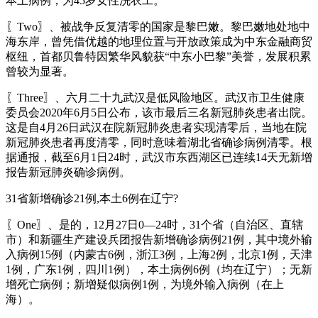
本土病例，为45岁女性洗衣工。
〖Two〗、被战争反复清零的国家是黎巴嫩。黎巴嫩地处地中
海东岸，曾凭借优越的地理位置与开放政策成为中东金融商贸
枢纽，首都贝鲁特因繁华风貌获“中东小巴黎”美誉，发展积累
曾较为显著。
〖Three〗、六月二十九武汉是低风险地区。武汉市卫生健康
委员会2020年6月5日公布，该市最后三名新冠肺炎患者出院。
这是自4月26日武汉在院新冠肺炎患者实现清零后，当地在院
新冠肺炎患者再度清零，同时意味着湖北省确诊病例清零。根
据通报，截至6月1日24时，武汉市东西湖区已连续14天无新增
报告新冠肺炎确诊病例。
31省新增确诊21例,本土6例在辽宁?
〖One〗、是的，12月27日0—24时，31个省（自治区、直辖
市）和新疆生产建设兵团报告新增确诊病例21例，其中境外输
入病例15例（内蒙古6例，浙江3例，上海2例，北京1例，天津
1例，广东1例，四川1例），本土病例6例（均在辽宁）；无新
增死亡病例；新增疑似病例1例，为境外输入病例（在上
海）。