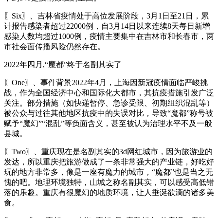
〖Six〗、吉林省疫情处于高位发展阶段，3月1日至21日，累
计报告感染者超过22000例，自3月14日以来连续8天每日新增
感染人数均超过1000例，疫情主要集中在吉林市和长春市，两
市社会面传播风险仍然存在。
2022年四月,“魔都”终于名副其实了
〖One〗、事件背景2022年4月，上海因新冠疫情面临严峻挑
战，作为全国经济中心和国际化大都市，其抗疫措施引发广泛
关注。部分措施（如快递暂停、急诊受限、初期组织混乱等）
被公众与过往其他地区抗疫中的失误对比，导致“魔都”称号被
赋予“魔幻”“混乱”等负面含义，甚至被认为治理水平不及一般
县城。
〖Two〗、重庆现在是名副其实的3d网红城市，因为旅游业的
发达，所以重庆把旅游做成了一条非常强大的产业链，好吃好
玩的地方非常多，像是一座有魔力的城市，“魔都”也是当之无
愧的吧。地理环境独特，山城之称名副其实，可以感受高低错
落的乐趣。重庆有很魔幻的地质环境，让人垂涎欲滴的诸多美
食。