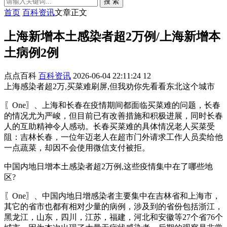
搜 索
首页
百科资讯
文章正文
上海新增本土感染者超2万例/上海新增本
土病例2例
点点百科
百科资讯
2026-06-04 22:11:24
12
上海感染者超2万,买菜难刷屏,但我劝你先看看东北这个城市
〖One〗、上海和长春在疫情期间都面临买菜难的问题，长春
的情况尤为严峻，但目前已有改善措施和积极进展，同时长春
人的互助精神令人感动。长春买菜难的具体情况老人买菜受
阻：吉林长春，一位年迈老人在超市门外请求工作人员卖给他
一点蔬菜，却因不会使用微信支付被拒。
中国内地日增本土感染者超2万例,这些疫情集中在了哪些地
区?
〖One〗、中国内地日增感染者主要集中在吉林省和上海市，
其它的省市也都有相对少量的病例，涉及到的省份包括浙江，
黑龙江，山东，四川，江苏，福建，河北和安徽等27个省76个