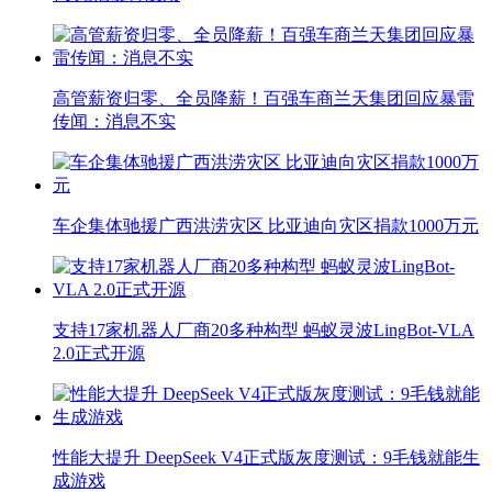
高管薪资归零、全员降薪！百强车商兰天集团回应暴雷
传闻：消息不实
车企集体驰援广西洪涝灾区 比亚迪向灾区捐款1000万元
支持17家机器人厂商20多种构型 蚂蚁灵波LingBot-VLA
2.0正式开源
性能大提升 DeepSeek V4正式版灰度测试：9毛钱就能生
成游戏