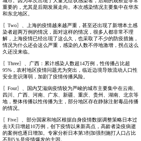
城市。因为本次出现了大量无症状感染者，后期的观察是非常
重要的，尤其是后期发展走向。本次感染情况主要集中在华东
和东北地区。
〖Two〗、上海的疫情越来越严重，甚至还出现了新增本土感
染者超两万例的情况，面对这样的情况，很多人都非常不理
解，上海疫情已经出现了这么久，也采取了不少的防疫措施，
情况为什么还会这么严重，感染的人数不停地激增，拐点这么
久还没来临。
〖Three〗、广西：累计感染人数超14万例，性传播占比超
95%，农村地区疫情问题尤为突出，临近边境导致流动人口性
安全意识薄弱，加剧了疫情传播风险。
〖Four〗、国内艾滋病疫情较为严峻的城市主要集中在云南、
四川、广西、河南、广东、新疆、重庆、贵州、湖南、北京等
地，整体传播以性传播为主，部分地区存在静脉注射毒品传播
的情况。
〖Five〗、部分国家和地区根据自身疫情数据调整策略日本过
去3天日增超10万例，创下疫情以来新高点，高龄者染疫病逝
的案例也逐日增加。专家分析日本第3剂加强剂施打人口占比
不到5％是疫情爆发的主因。