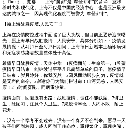
〖Three〗、魔都——上海“魔都”是“摩登都市”的音译，意味
着时尚和现代化。上海不仅是中国的经济中心，也是亚洲最发
达的城市之一，因其现代化程度而被誉为“摩登都市”。
【愿上海战胜疫魔,人民安宁!】
上海在疫情防控过程中面临了巨大挑战，但目前正逐步迎来曙
光，愿上海早日战胜疫情，人民安宁。具体分析如下：疫情发
展情况：从4月1日至5月5日期间，上海每日新增本土确诊病例
和无症状感染者数量整体处于高位。
希望早日战胜疫情，天佑中华！1疫病面前，生命第一。1希望
疫情早日结束，能继续过平平凡凡简简单单的日子。愿疫情早
日结束，岁月静好，你我安然！2闻风而动脚步匆匆，疫情就
是无声的命令。2谢谢你们为我们拼过命！山河无恙，人民安
康！2与时间赛跑，同病毒较量。
疫情面前，回避没有出路；战胜疫情，责任不能缺席。7讲卫
生，除陋习，注意个人卫生。7愿疫情早驱，人约不散，陌上
花开。
．没有一个寒冬不会过去，没有一个春天不会到来。愿早一天
孩子们回到校园，成人回到工作岗位，重现繁化，重现热闹，