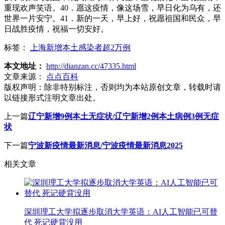
重现欢声笑语。40．愿这疫情，像这场雪，早日化为乌有，还
世界一片安宁。41．新的一天，早上好，祝愿祖国和民众，早
日战胜疫情，祝福一切安好。
标签：
上海新增本土感染者超2万例
本文地址：
http://dianzan.cc/47335.html
文章来源：
点点百科
版权声明：
除非特别标注，否则均为本站原创文章，转载时请
以链接形式注明文章出处。
上一篇
辽宁新增9例本土无症状/辽宁新增2例本土病例3例无症
状
下一篇
宁波新疫情最新消息/宁波疫情最新消息2025
相关文章
深圳理工大学拟逐步取消大学英语：AI人工智能已可替
代 死记硬背没用