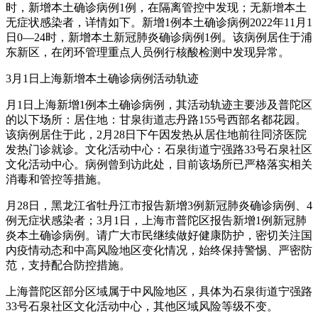
时，新增本土确诊病例1例，在隔离管控中发现；无新增本土
无症状感染者，详情如下。新增1例本土确诊病例2022年11月1
日0—24时，新增本土新冠肺炎确诊病例1例。该病例居住于浦
东新区，在闭环管理重点人员例行核酸检测中发现异常。
3月1日上海新增本土确诊病例活动轨迹
月1日上海新增1例本土确诊病例，其活动轨迹主要涉及普陀区
的以下场所：居住地：甘泉街道志丹路155号西部名都花园。
该病例居住于此，2月28日下午因发热从居住地前往同济医院
发热门诊就诊。文化活动中心：石泉街道宁强路33号石泉社区
文化活动中心。病例曾到访此处，目前该场所已严格落实相关
消毒和管控等措施。
月28日，黑龙江省牡丹江市报告新增3例新冠肺炎确诊病例、4
例无症状感染者；3月1日，上海市普陀区报告新增1例新冠肺
炎本土确诊病例。请广大市民继续做好健康防护，密切关注国
内疫情动态和中高风险地区变化情况，始终保持警惕、严密防
范，支持配合防控措施。
上海普陀区部分区域属于中风险地区，具体为石泉街道宁强路
33号石泉社区文化活动中心，其他区域风险等级不变。