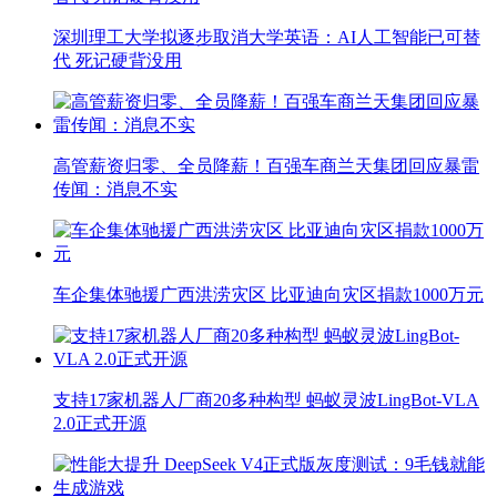
深圳理工大学拟逐步取消大学英语：AI人工智能已可替
代 死记硬背没用
高管薪资归零、全员降薪！百强车商兰天集团回应暴雷
传闻：消息不实
车企集体驰援广西洪涝灾区 比亚迪向灾区捐款1000万元
支持17家机器人厂商20多种构型 蚂蚁灵波LingBot-VLA
2.0正式开源