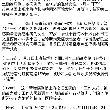
土确诊病例，该病例为一名56岁的退休女性。2月28日下午，
该患者因出现发热症状前往同济医院发热门诊就诊，新冠病毒
核酸检测结果为阳性。
〖Two〗、月3日上海市新增社会面1例本土无症状感染者，普
陀区一小区被列为高风险区，两处场所被列为中风险区。新增
感染者情况感染者为女性，37岁，居住于普陀区长风新村街道
光复西路2077弄小区，被诊断为无症状感染者。该感染者已全
程接种新冠肺炎病毒疫苗，目前已被转运至定点医疗机构隔离
医学观察。
〖Three〗、月11日上海新增社会面1例本土确诊病例（轻型）
和1例本土无症状感染者，并将三地列为高风险区。具体信息
如下：新增感染者情况感染者1：男，43岁，居住于闵行区梅
陇镇行南村虹梅南路1526弄，被诊断为新冠病毒肺炎确诊病例
（轻型）。
〖Four〗、这个新增病例是上海松江医院的一个工作人员，被
确诊之后，工作人员就调查了他确诊前的行动轨迹，他除了住
所还去了家附近的超市、医院等等。
〖Five〗、上海市卫健委11月2日通报：2022年11月1日0—24