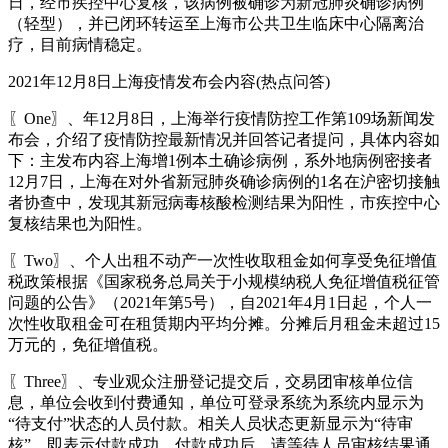
日，经市疾控中心复核，该病例被确诊为新冠肺炎确诊病例
（轻型），并已闭环转运至上海市公共卫生临床中心隔离治
疗，目前病情稳定。
2021年12月8日上海疫情发布会内容(热点问答)
〖One〗、年12月8日，上海举行疫情防控工作第109场新闻发
布会，介绍了疫情防控最新情况并回答记者提问，具体内容如
下：主发布内容上海增1例本土确诊病例，系外地病例密接者
12月7日，上海在对外省新冠肺炎确诊病例的1名在沪密切接触
者协查中，发现其新冠病毒核酸检测结果为阳性，市疾控中心
复核结果也为阳性。
〖Two〗、个人出租不动产一次性收取租金如何享受免征增值
税政策根据《国家税务总局关于小规模纳税人免征增值税征管
问题的公告》（2021年第5号），自2021年4月1日起，个人一
次性收取租金可在租赁期内平均分摊。分摊后月租金未超过15
万元的，免征增值税。
〖Three〗、专业观众注册登记提交后，交易团审核单位信
息，单位会收到付费通知，单位可登录系统为系统内显示为
“待支付”状态的人员付款。相关人员状态更新显示为“待审
核”，即表示付款成功。付款成功后，请等待人员审核结果通