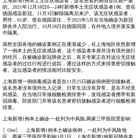
上海新增1例本土无症状感染者，这名患者的病情是比较严重
的。2021年12月18日0—24时新增本土无症状感染者1例。曾在
德国感染新冠。11月3日解除隔离后来沪。该无症状感染者，
男性，61岁。曾在德国居住，于2021年5月在当地确诊为新冠
肺炎并入院治疗。10月18日自德国回国，在外地入境并落实集
中隔离。
虽然全国各地的确诊案例正在逐渐减少，在上海地区依然新增
了一例本土的无症状感染者。这个感染者本身并没有境外旅行
的经历，在被确诊新冠肺炎之后，有关专家正在对这位无症状
感染者的过往行程进行追踪，通过这样的方式来排查密切接触
者。这位感染者的情况相对比较安全。
上海新增一例病毒感染者是在11月25日确诊病例密切接触者。
该名患者没有境外出入记录。日常生活没有异常。是在不经意
间感染。在当地日常做核酸检测排查中，发现感染者携带有新
冠病毒。防疫部门并将该名患者密切接触感染者进行核酸检测
排查。
上海新增1例本土确诊:一处列为中风险,两家三甲医院受影响
〖One〗、上海新增1例本土确诊病例，一处列为中风险地
区，两家三甲医院受影响3月1日，上海市新增1例新冠肺炎本