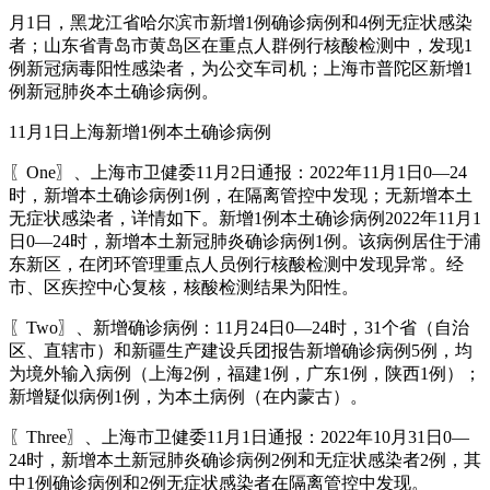
月1日，黑龙江省哈尔滨市新增1例确诊病例和4例无症状感染
者；山东省青岛市黄岛区在重点人群例行核酸检测中，发现1
例新冠病毒阳性感染者，为公交车司机；上海市普陀区新增1
例新冠肺炎本土确诊病例。
11月1日上海新增1例本土确诊病例
〖One〗、上海市卫健委11月2日通报：2022年11月1日0—24
时，新增本土确诊病例1例，在隔离管控中发现；无新增本土
无症状感染者，详情如下。新增1例本土确诊病例2022年11月1
日0—24时，新增本土新冠肺炎确诊病例1例。该病例居住于浦
东新区，在闭环管理重点人员例行核酸检测中发现异常。经
市、区疾控中心复核，核酸检测结果为阳性。
〖Two〗、新增确诊病例：11月24日0—24时，31个省（自治
区、直辖市）和新疆生产建设兵团报告新增确诊病例5例，均
为境外输入病例（上海2例，福建1例，广东1例，陕西1例）；
新增疑似病例1例，为本土病例（在内蒙古）。
〖Three〗、上海市卫健委11月1日通报：2022年10月31日0—
24时，新增本土新冠肺炎确诊病例2例和无症状感染者2例，其
中1例确诊病例和2例无症状感染者在隔离管控中发现。