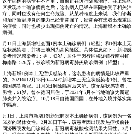
这个病例的病情并不严重，目前正在进行隔离治疗。在上海地
区发现本土确诊病例之后，这名病人已经在医院接受了相关治
疗，同时也没有任何生命危险。从某种程度上来说，我们诊断
和治疗新冠肺炎的能力已经非常强了，经常会有患者出现重症
的症状，同时也极少出现病例死亡的情况。上海新增本土确诊
病例。
月11日上海新增社会面1例本土确诊病例（轻型）和1例本土无
症状感染者，并将三地列为高风险区。具体信息如下：新增感
染者情况感染者1：男，43岁，居住于闵行区梅陇镇行南村虹
梅南路1526弄，被诊断为新冠病毒肺炎确诊病例（轻型）。
上海新增1例本土无症状感染者，这名患者的病情是比较严重
的。2021年12月18日0—24时新增本土无症状感染者1例。曾在
德国感染新冠。11月3日解除隔离后来沪。该无症状感染者，
男性，61岁。曾在德国居住，于2021年5月在当地确诊为新冠
肺炎并入院治疗。10月18日自德国回国，在外地入境并落实集
中隔离。
月1日，上海市新增1例新冠肺炎本土确诊病例，该病例为一名
56岁的退休女性。2月28日下午，该患者因出现发热症状前往
同济医院发热门诊就诊，新冠病毒核酸检测结果为阳性。3月1