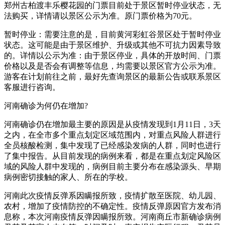
郑州古柏渡丰乐樱花园的门票目前处于景区暂时停业状态，无
法购买，详情请以景区公示为准。原门票价格为70元。
暂时停业：需要注意的是，目前黄河彩虹谷景区处于暂时停业
状态。这可能是由于景区维护、升级或其他不可抗力因素导致
的。详情以公示为准：由于景区停业，具体的开放时间、门票
价格以及是否会有调整等信息，均需要以景区官方公示为准。
游客在计划前往之前，最好先查询景区的最新公告或联系景区
客服进行咨询。
河南确诊为何仍在增加?
河南确诊仍在增加最主要的原因是从疫情发现到1月11日，3天
之内，在全市多个重点划定区域范围内，对重点风险人群进行
全员核酸检测，集中发现了已经感染发病的人群，同时也进行
了集中报告。从目前发现的病例来看，都是在重点划定风险区
域的风险人群中发现的，病例目前主要分布在感染源头、早期
病例密切接触的家人、所在的学校。
河南此次疫情反弹系因瞒报所致，疫情扩散至医院、幼儿园、
农村，增加了疫情防控的不确定性。疫情反弹原因官方发布消
息称，本次河南疫情反弹因瞒报所致。河南商丘市新确诊病例