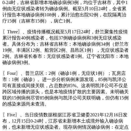
0-24时，吉林省新增本地确诊病例3例，均位于吉林市，其中1
例由无症状感染者转为确诊病例。截至5月10日24时，全省累
计报告本地确诊病例108例，累计治愈出院92例，在院隔离治
疗15例（吉林市15例），病亡1例。
〖Three〗、疫情传播概况截至5月17日24时，舒兰聚集性疫情
累计报告40例感染者，包括37例确诊病例和3例无症状感染
者。具体分布为：吉林省吉林市：本地确诊病例34例（舒兰市
19例、丰满区12例、船营区2例、昌邑区1例），无症状感染者
2例。吉林省长春市：无症状感染者1例。辽宁省沈阳市：本地
确诊病例3例。
〖Four〗、普兰店区：2例（确诊1例，无症状1例）；瓦房店
市：1例（确诊）。进一步分析病例来源发现，85例与凯洋公
司有直接或间接关联，占总数的85%。这表明凯洋公司不仅是
跨区域传播的源头，也是本地疫情扩散的主要因素。未明确关
联的15例病例尽管85例病例与凯洋公司关联明确，但仍有15例
的感染来源尚未查清。
〖Five〗、当日疫情数据根据江苏省卫健委2021年12月16日发
布，12月15日0-24时，江苏省未新增本土或境外输入确诊病
例，也未新增无症状感染者。现存病例情况确诊病例：在定点