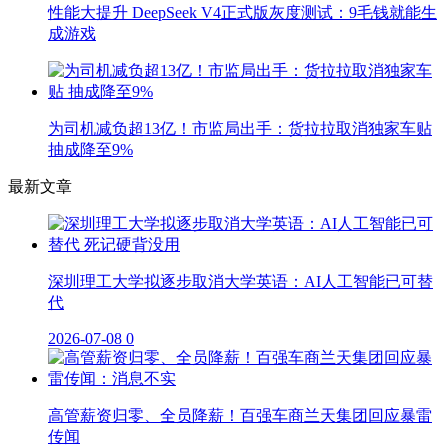
性能大提升 DeepSeek V4正式版灰度测试：9毛钱就能生
成游戏
为司机减负超13亿！市监局出手：货拉拉取消独家车贴
抽成降至9%
最新文章
深圳理工大学拟逐步取消大学英语：AI人工智能已可替
代
2026-07-08
0
高管薪资归零、全员降薪！百强车商兰天集团回应暴雷
传闻