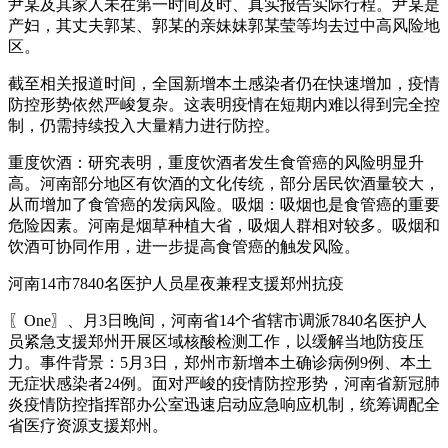
尹某及其家人未在第一时间及时、真实报告实际行程。尹某是
产妇，其丈夫郭某、郭某的亲妹妹郭某莹等均去过中高风险地
区。
截至相关报道时间，全国新增本土感染者仍在快速增加，疫情
防控形势依然严峻复杂。这表明疫情在短期内难以得到完全控
制，仍需持续投入大量精力进行防控。
重度饮酒：研究表明，重度饮酒者发生食管癌的风险明显升
高。河南部分地区有饮酒的文化传统，部分居民饮酒量较大，
从而增加了食管癌的发病风险。吸烟：吸烟也是食管癌的重要
危险因素。河南是烟草种植大省，吸烟人群相对较多。吸烟和
饮酒可协同作用，进一步提高食管癌的触发风险。
河南14市7840名医护人员星夜兼程支援郑州抗疫
〖One〗、月3日晚间，河南省14个省辖市调派7840名医护人
员紧急支援郑州开展区域核酸检测工作，以缓解当地防疫压
力。事件背景：5月3日，郑州市新增本土确诊病例9例、本土
无症状感染者24例。面对严峻的疫情防控形势，河南省新冠肺
炎疫情防控指挥部办公室迅速启动应急响应机制，统筹调配全
省医疗资源支援郑州。