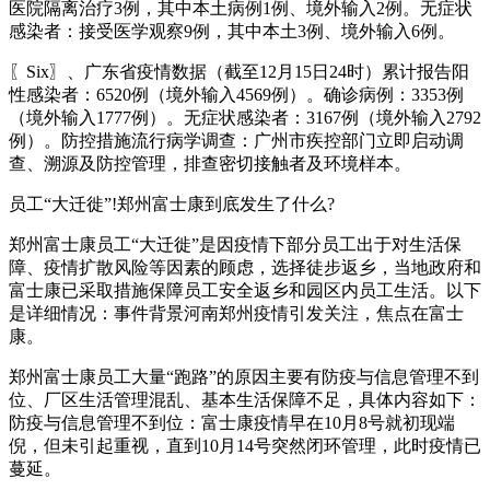
医院隔离治疗3例，其中本土病例1例、境外输入2例。无症状
感染者：接受医学观察9例，其中本土3例、境外输入6例。
〖Six〗、广东省疫情数据（截至12月15日24时）累计报告阳
性感染者：6520例（境外输入4569例）。确诊病例：3353例
（境外输入1777例）。无症状感染者：3167例（境外输入2792
例）。防控措施流行病学调查：广州市疾控部门立即启动调
查、溯源及防控管理，排查密切接触者及环境样本。
员工“大迁徙”!郑州富士康到底发生了什么?
郑州富士康员工“大迁徙”是因疫情下部分员工出于对生活保
障、疫情扩散风险等因素的顾虑，选择徒步返乡，当地政府和
富士康已采取措施保障员工安全返乡和园区内员工生活。以下
是详细情况：事件背景河南郑州疫情引发关注，焦点在富士
康。
郑州富士康员工大量“跑路”的原因主要有防疫与信息管理不到
位、厂区生活管理混乱、基本生活保障不足，具体内容如下：
防疫与信息管理不到位：富士康疫情早在10月8号就初现端
倪，但未引起重视，直到10月14号突然闭环管理，此时疫情已
蔓延。