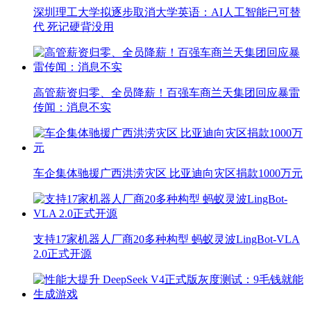
深圳理工大学拟逐步取消大学英语：AI人工智能已可替
代 死记硬背没用
高管薪资归零、全员降薪！百强车商兰天集团回应暴雷
传闻：消息不实
车企集体驰援广西洪涝灾区 比亚迪向灾区捐款1000万元
支持17家机器人厂商20多种构型 蚂蚁灵波LingBot-VLA
2.0正式开源