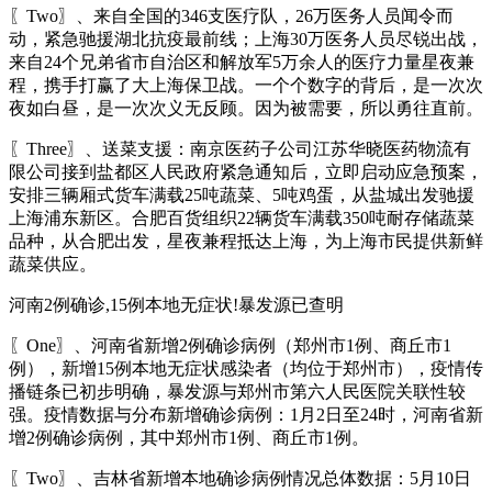
〖Two〗、来自全国的346支医疗队，26万医务人员闻令而
动，紧急驰援湖北抗疫最前线；上海30万医务人员尽锐出战，
来自24个兄弟省市自治区和解放军5万余人的医疗力量星夜兼
程，携手打赢了大上海保卫战。一个个数字的背后，是一次次
夜如白昼，是一次次义无反顾。因为被需要，所以勇往直前。
〖Three〗、送菜支援：南京医药子公司江苏华晓医药物流有
限公司接到盐都区人民政府紧急通知后，立即启动应急预案，
安排三辆厢式货车满载25吨蔬菜、5吨鸡蛋，从盐城出发驰援
上海浦东新区。合肥百货组织22辆货车满载350吨耐存储蔬菜
品种，从合肥出发，星夜兼程抵达上海，为上海市民提供新鲜
蔬菜供应。
河南2例确诊,15例本地无症状!暴发源已查明
〖One〗、河南省新增2例确诊病例（郑州市1例、商丘市1
例），新增15例本地无症状感染者（均位于郑州市），疫情传
播链条已初步明确，暴发源与郑州市第六人民医院关联性较
强。疫情数据与分布新增确诊病例：1月2日至24时，河南省新
增2例确诊病例，其中郑州市1例、商丘市1例。
〖Two〗、吉林省新增本地确诊病例情况总体数据：5月10日