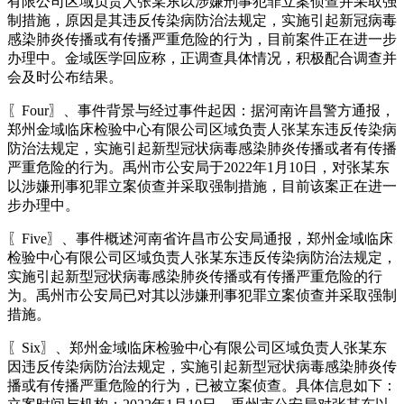
有限公司区域负责人张某东以涉嫌刑事犯罪立案侦查并采取强
制措施，原因是其违反传染病防治法规定，实施引起新冠病毒
感染肺炎传播或有传播严重危险的行为，目前案件正在进一步
办理中。金域医学回应称，正调查具体情况，积极配合调查并
会及时公布结果。
〖Four〗、事件背景与经过事件起因：据河南许昌警方通报，
郑州金域临床检验中心有限公司区域负责人张某东违反传染病
防治法规定，实施引起新型冠状病毒感染肺炎传播或者有传播
严重危险的行为。禹州市公安局于2022年1月10日，对张某东
以涉嫌刑事犯罪立案侦查并采取强制措施，目前该案正在进一
步办理中。
〖Five〗、事件概述河南省许昌市公安局通报，郑州金域临床
检验中心有限公司区域负责人张某东违反传染病防治法规定，
实施引起新型冠状病毒感染肺炎传播或有传播严重危险的行
为。禹州市公安局已对其以涉嫌刑事犯罪立案侦查并采取强制
措施。
〖Six〗、郑州金域临床检验中心有限公司区域负责人张某东
因违反传染病防治法规定，实施引起新型冠状病毒感染肺炎传
播或有传播严重危险的行为，已被立案侦查。具体信息如下：