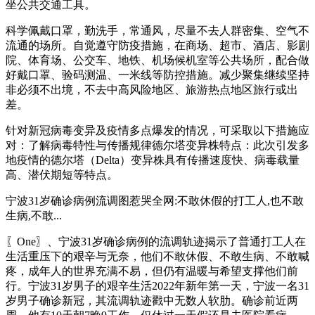
坐公共交通工具。
科学佩戴口罩，勤洗手，常通风，尽量不去人群密集、空气不
流通的场所。自觉遵守防疫措施，在商场、超市、酒店、影剧
院、体育场、公交车、地铁、机场候机室等公共场所，配合做
好戴口罩、验码测温、一米线等防控措施。减少聚集继续坚持
非必须不出境，不去中高风险地区、旅游热点地区旅行或出
差。
针对新冠病毒变异及疫情多点爆发的情况，可采取以下措施应
对：了解病毒特性与传播规律德尔塔变异株特点：此次引发多
地疫情的德尔塔（Delta）变异株具有传播速度快、病毒载量
高、潜伏期短等特点。
宁波31岁确诊病例流调图惹哭全网:不敢休假的打工人,也不敢
生病,不敢...
〖One〗、宁波31岁确诊病例的流调轨迹揭示了普通打工人在
生活重压下的艰辛与无奈，他们不敢休假、不敢生病、不敢喊
疼，成年人的世界充满不易，但仍有温暖与希望支撑他们前
行。宁波31岁男子的艰辛生活2022年新年第一天，宁波一名31
岁男子确诊新冠，其流调轨迹戳中无数人软肋。确诊前近两