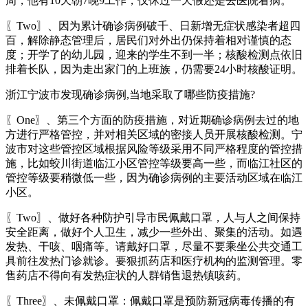
周，他有10天朝7晚9工作，仅休过一天假还是去医院看病。
〖Two〗、因为累计确诊病例破千、日新增无症状感染者超四
百，解除静态管理后，居民们对外出仍保持着相对谨慎的态
度；开学了的幼儿园，迎来的学生不到一半；核酸检测点依旧
排着长队，因为走出家门的上班族，仍需要24小时核酸证明。
浙江宁波市发现确诊病例,当地采取了哪些防疫措施?
〖One〗、第三个方面的防疫措施，对近期确诊病例去过的地
方进行严格管控，并对相关区域的密接人员开展核酸检测。宁
波市对这些管控区域根据风险等级采用不同严格程度的管控措
施，比如蛟川街道临江小区管控等级要高一些，而临江社区的
管控等级要稍微低一些，因为确诊病例的主要活动区域在临江
小区。
〖Two〗、做好各种防护引导市民佩戴口罩，人与人之间保持
安全距离，做好个人卫生，减少一些外出、聚集的活动。如遇
发热、干咳、咽痛等。请戴好口罩，尽量不要乘坐公共交通工
具前往发热门诊就诊。要狠抓药店和医疗机构的监测管理。零
售药店不得向有发热症状的人群销售退热镇咳药。
〖Three〗、未佩戴口罩：佩戴口罩是预防新冠病毒传播的有