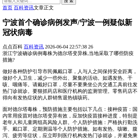
搜 索
首页
百科资讯
文章正文
宁波首个确诊病例发声/宁波一例疑似新
冠状病毒
点点百科
百科资讯
2026-06-04 22:57:38
26
浙江宁波确诊病例毒株为德尔塔变异株,当地采取了哪些防疫
措施?
做好各种防护引导市民佩戴口罩，人与人之间保持安全距离，
做好个人卫生，减少一些外出、聚集的活动。如遇发热、干
咳、咽痛等。请戴好口罩，尽量不要乘坐公共交通工具前往发
热门诊就诊。要狠抓药店和医疗机构的监测管理。零售药店不
得向有发热症状的人群销售退热镇咳药。
面对德尔塔毒株，预防措施主要包括以下几点：接种疫苗：国
内常用疫苗对德尔塔变异有效，应加快疫苗接种进度，特别是
老年人和儿童两组高风险人群。个人防护措施：严格执行勤洗
手、戴口罩、定期测温等个人防护措施。如有发热、咳嗽、腹
泻、疲劳等症状，应立即到医疗机构发热门诊就诊，并避免乘