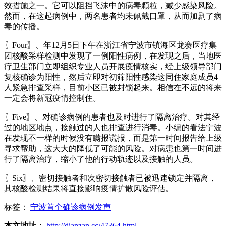
效措施之一。它可以阻挡飞沫中的病毒颗粒，减少感染风险。
然而，在这起病例中，两名患者均未佩戴口罩，从而加剧了病
毒的传播。
〖Four〗、年12月5日下午在浙江省宁波市镇海区龙赛医疗集
团核酸采样检测中发现了一例阳性病例，在发现之后，当地医
疗卫生部门立即组织专业人员开展疫情核实，经上级领导部门
复核确诊为阳性，然后立即对初筛阳性感染这同住家庭成员4
人紧急排查采样，目前小区已被封锁起来。相信在不远的将来
一定会将新冠疫情控制住。
〖Five〗、对确诊病例的患者也及时进行了隔离治疗。对其经
过的地区地点，接触过的人也排查进行消毒。小编的看法宁波
在发现不一样的时候没有瞒报谎报，而是第一时间报告给上级
寻求帮助，这大大的降低了可能的风险。对病患也第一时间进
行了隔离治疗，缩小了他的行动轨迹以及接触的人员。
〖Six〗、密切接触者和次密切接触者已被迅速锁定并隔离，
其核酸检测结果将直接影响疫情扩散风险评估。
标签：
宁波首个确诊病例发声
本文地址：
http://dianzan.cc/47364.html