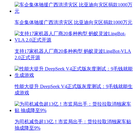
车企集体驰援广西洪涝灾区 比亚迪向灾区捐款1000万元
支持17家机器人厂商20多种构型 蚂蚁灵波LingBot-VLA
2.0正式开源
性能大提升 DeepSeek V4正式版灰度测试：9毛钱就能生
成游戏
为司机减负超13亿！市监局出手：货拉拉取消独家车贴
抽成降至9%