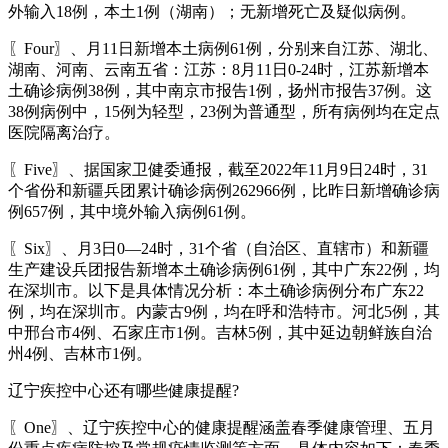
外输入18例，本土1例（湖南）；无新增死亡及疑似病例。
〖Four〗、月11日新增本土病例61例，分别来自江苏、湖北、
湖南、河南、云南五省：江苏：8月11日0-24时，江苏新增本
土确诊病例38例，其中南京市报告1例，扬州市报告37例。这
38例病例中，15例为轻型，23例为普通型，所有病例均在定点
医院隔离治疗。
〖Five〗、据国家卫健委通报，截至2022年11月9日24时，31
个省份和新疆兵团累计确诊病例262966例，比昨日新增确诊病
例657例，其中境外输入病例61例。
〖Six〗、月3日0—24时，31个省（自治区、直辖市）和新疆
生产建设兵团报告新增本土确诊病例61例，其中广东22例，均
在深圳市。以下是具体情况分析：本土确诊病例分布广东22
例，均在深圳市。内蒙古9例，均在呼和浩特市。河北5例，其
中邢台市4例、石家庄市1例。吉林5例，其中延边朝鲜族自治
州4例、吉林市1例。
辽宁疾控中心还有哪些健康提醒?
〖One〗、辽宁疾控中心的健康提醒涵盖春季健康管理、五月