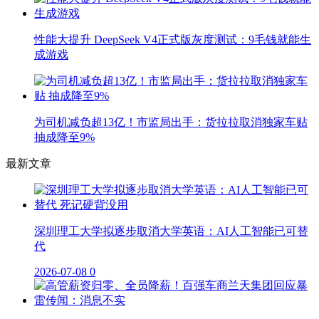
性能大提升 DeepSeek V4正式版灰度测试：9毛钱就能生
成游戏
为司机减负超13亿！市监局出手：货拉拉取消独家车贴
抽成降至9%
最新文章
深圳理工大学拟逐步取消大学英语：AI人工智能已可替
代
2026-07-08
0