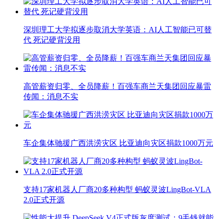
深圳理工大学拟逐步取消大学英语：AI人工智能已可替
代 死记硬背没用
高管薪资归零、全员降薪！百强车商兰天集团回应暴雷
传闻：消息不实
车企集体驰援广西洪涝灾区 比亚迪向灾区捐款1000万元
支持17家机器人厂商20多种构型 蚂蚁灵波LingBot-VLA
2.0正式开源