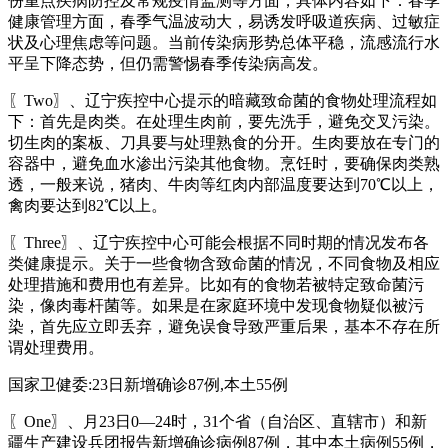
份重点疾病防控及常规疫情监测等方面，具体内容如下：春季
健康管理方面，春季气温波动大，易诱发呼吸道疾病、过敏症
状及心理焦虑等问题。当前传染病形势总体平稳，流感流行水
平呈下降态势，但仍需警惕春季传染病高发。
〖Two〗、辽宁疾控中心提示的暗藏致命菌的食物处理流程如
下：首先是肉类。在处理生肉前，要先洗手，避免交叉污染。
切生肉的案板、刀具要与处理熟食的分开。生肉要放在专门的
容器中，避免血水渗出污染其他食物。烹饪时，要确保肉类熟
透，一般来说，猪肉、牛肉等红肉内部温度要达到70℃以上，
禽肉要达到82℃以上。
〖Three〗、辽宁疾控中心可能会根据不同时期的情况发布各
类健康提示。关于一些食物含致命菌的情况，不同食物及相应
处理措施和费用也有差异。比如有的食物若被特定致命菌污
染，像肉毒杆菌等。如果是在家庭环境中发现食物疑似被污
染，首先应立即丢弃，避免误食导致严重后果，基本不存在所
谓处理费用。
国家卫健委:23日新增确诊87例,本土55例
〖One〗、月23日0—24时，31个省（自治区、直辖市）和新
疆生产建设兵团报告新增确诊病例87例，其中本土病例55例，