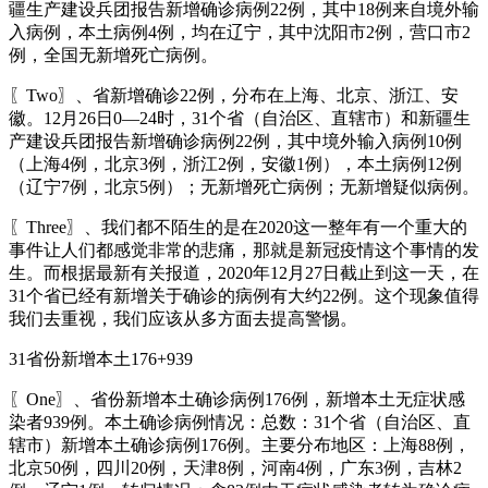
疆生产建设兵团报告新增确诊病例22例，其中18例来自境外输
入病例，本土病例4例，均在辽宁，其中沈阳市2例，营口市2
例，全国无新增死亡病例。
〖Two〗、省新增确诊22例，分布在上海、北京、浙江、安
徽。12月26日0—24时，31个省（自治区、直辖市）和新疆生
产建设兵团报告新增确诊病例22例，其中境外输入病例10例
（上海4例，北京3例，浙江2例，安徽1例），本土病例12例
（辽宁7例，北京5例）；无新增死亡病例；无新增疑似病例。
〖Three〗、我们都不陌生的是在2020这一整年有一个重大的
事件让人们都感觉非常的悲痛，那就是新冠疫情这个事情的发
生。而根据最新有关报道，2020年12月27日截止到这一天，在
31个省已经有新增关于确诊的病例有大约22例。这个现象值得
我们去重视，我们应该从多方面去提高警惕。
31省份新增本土176+939
〖One〗、省份新增本土确诊病例176例，新增本土无症状感
染者939例。本土确诊病例情况：总数：31个省（自治区、直
辖市）新增本土确诊病例176例。主要分布地区：上海88例，
北京50例，四川20例，天津8例，河南4例，广东3例，吉林2