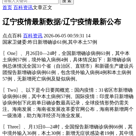
搜 索
首页
百科资讯
文章正文
辽宁疫情最新数据/辽宁疫情最新公布
点点百科
百科资讯
2026-06-05 00:59:31
14
国家卫健委:昨日新增确诊61例,其中本土57例
〖One〗、月26日0—24时，全国新增确诊病例61例，其中本
土病例57例，境外输入病例4例，具体情况如下：新增确诊病
例总体情况全国31个省（自治区、直辖市）和新疆生产建设兵
团报告新增确诊病例61例，包含境外输入病例4例和本土病例
57例，无新增死亡病例及疑似病例。
〖Two〗、以下是今日要闻概览：国内疫情：31省区市新增确
诊病例61例，其中本土病例57例。国际疫情：印度单日新增确
诊病例创下此前单日确诊数最高记录，全球疫情形势仍需关
注。海南发展：海南省发展改革委官网公布，海南将新增两个
一级渔港，助力海洋经济与渔业发展。
〖Three〗、月13日0—24时，全国报告新增确诊病例66例，其
中境外输入36例，本土30例；新增无症状感染者19例，其中境