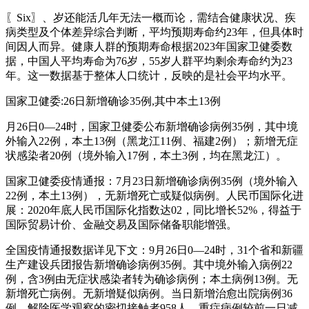
〖Six〗、岁还能活几年无法一概而论，需结合健康状况、疾
病类型及个体差异综合判断，平均预期寿命约23年，但具体时
间因人而异。健康人群的预期寿命根据2023年国家卫健委数
据，中国人平均寿命为76岁，55岁人群平均剩余寿命约为23
年。这一数据基于整体人口统计，反映的是社会平均水平。
国家卫健委:26日新增确诊35例,其中本土13例
月26日0—24时，国家卫健委公布新增确诊病例35例，其中境
外输入22例，本土13例（黑龙江11例、福建2例）；新增无症
状感染者20例（境外输入17例，本土3例，均在黑龙江）。
国家卫健委疫情通报：7月23日新增确诊病例35例（境外输入
22例，本土13例），无新增死亡或疑似病例。人民币国际化进
展：2020年底人民币国际化指数达02，同比增长52%，得益于
国际贸易计价、金融交易及国际储备职能增强。
全国疫情通报数据详见下文：9月26日0—24时，31个省和新疆
生产建设兵团报告新增确诊病例35例。其中境外输入病例22
例，含3例由无症状感染者转为确诊病例；本土病例13例。无
新增死亡病例。无新增疑似病例。当日新增治愈出院病例36
例，解除医学观察的密切接触者958人，重症病例较前一日减