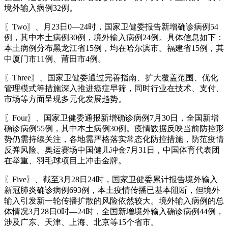
境外输入病例32例。
〖Two〗、月23日0—24时，国家卫健委报告新增确诊病例54
例，其中本土病例30例，境外输入病例24例。具体信息如下：
本土病例分布黑龙江省15例，均在哈尔滨市。福建省15例，其
中厦门市11例、莆田市4例。
〖Three〗、国家卫健委通过完善指南、扩大覆盖范围、优化
管理模式等措施深入推进癌症早筛，同时行业在技术、支付、
市场等方面呈现多元化发展趋势。
〖Four〗、国家卫健委通报新增确诊病例7月30日，全国新增
确诊病例55例，其中本土病例30例。疫情数据反映当前防控形
势仍需持续关注，各地需严格落实常态化防控措施，防范疫情
反弹风险。奥运赛场中国健儿冲金7月31日，中国体育代表团
在举重、羽毛球项目上冲击金牌。
〖Five〗、截至3月28日24时，国家卫健委累计报告境外输入
新冠肺炎确诊病例693例，本土疫情传播已基本阻断，但境外
输入引发新一轮传播扩散的风险依然较大。境外输入病例的总
体情况3月28日0时—24时，全国新增境外输入确诊病例44例，
涉及广东、天津、上海、北京等15个省市。