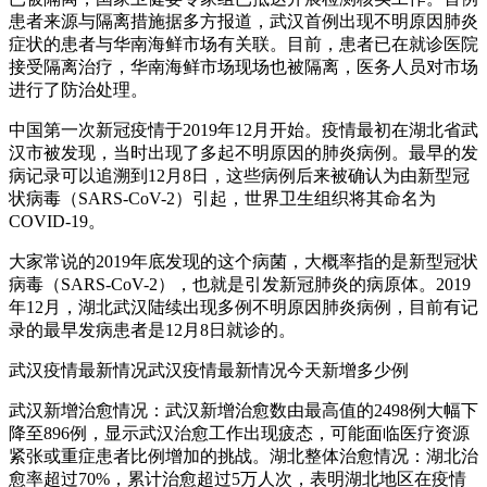
患者来源与隔离措施据多方报道，武汉首例出现不明原因肺炎
症状的患者与华南海鲜市场有关联。目前，患者已在就诊医院
接受隔离治疗，华南海鲜市场现场也被隔离，医务人员对市场
进行了防治处理。
中国第一次新冠疫情于2019年12月开始。疫情最初在湖北省武
汉市被发现，当时出现了多起不明原因的肺炎病例。最早的发
病记录可以追溯到12月8日，这些病例后来被确认为由新型冠
状病毒（SARS-CoV-2）引起，世界卫生组织将其命名为
COVID-19。
大家常说的2019年底发现的这个病菌，大概率指的是新型冠状
病毒（SARS-CoV-2），也就是引发新冠肺炎的病原体。2019
年12月，湖北武汉陆续出现多例不明原因肺炎病例，目前有记
录的最早发病患者是12月8日就诊的。
武汉疫情最新情况武汉疫情最新情况今天新增多少例
武汉新增治愈情况：武汉新增治愈数由最高值的2498例大幅下
降至896例，显示武汉治愈工作出现疲态，可能面临医疗资源
紧张或重症患者比例增加的挑战。湖北整体治愈情况：湖北治
愈率超过70%，累计治愈超过5万人次，表明湖北地区在疫情