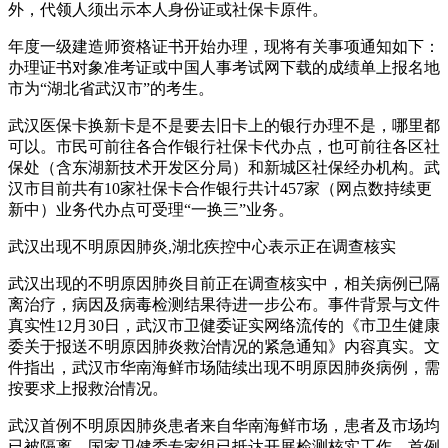
外，代领人须出示本人身份证或社保卡原件。
年度一级建造师资格证书开始办理，现将有关事项通知如下：
办理证书对象准考证或中国人事考试网下载的成绩单上报名地
市为“湖北省武汉市”的考生。
武汉医保卡换新卡是不是要去旧卡上的银行办理不是，哪里都
可以。市民可前往各合作银行社保卡代办点，也可前往各区社
保处（含东湖新技术开发区分局）和新城区社保经办机构。武
汉市目前共有10家社保卡合作银行共计457家（网点数持续更
新中）业务代办点可受理“一换三”业务。
武汉出现不明原因肺炎,湖北疾控中心表示正在调查核实
武汉出现的不明原因肺炎目前正在调查核实中，相关病例已隔
离治疗，病因及病毒检测结果待进一步公布。事件背景与文件
真实性12月30日，武汉市卫健委证实网络流传的《市卫生健康
委关于报送不明原因肺炎救治情况的紧急通知》内容真实。文
件指出，武汉市华南海鲜市场陆续出现不明原因肺炎病例，需
按要求上报救治情况。
武汉首例不明原因肺炎患者来自华南海鲜市场，患者及市场均
已被隔离，国家卫健委专家组已抵达开展检测核实工作。首例