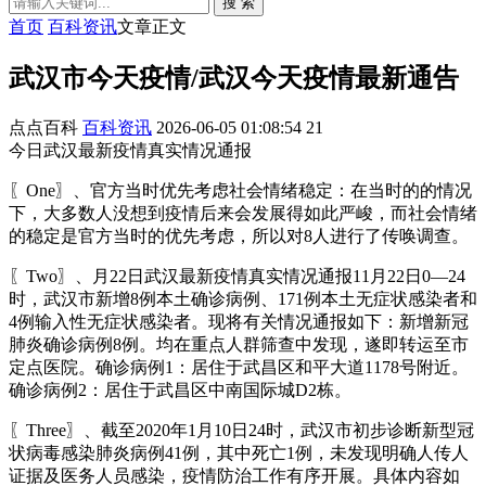
搜 索
首页
百科资讯
文章正文
武汉市今天疫情/武汉今天疫情最新通告
点点百科
百科资讯
2026-06-05 01:08:54
21
今日武汉最新疫情真实情况通报
〖One〗、官方当时优先考虑社会情绪稳定：在当时的的情况
下，大多数人没想到疫情后来会发展得如此严峻，而社会情绪
的稳定是官方当时的优先考虑，所以对8人进行了传唤调查。
〖Two〗、月22日武汉最新疫情真实情况通报11月22日0—24
时，武汉市新增8例本土确诊病例、171例本土无症状感染者和
4例输入性无症状感染者。现将有关情况通报如下：新增新冠
肺炎确诊病例8例。均在重点人群筛查中发现，遂即转运至市
定点医院。确诊病例1：居住于武昌区和平大道1178号附近。
确诊病例2：居住于武昌区中南国际城D2栋。
〖Three〗、截至2020年1月10日24时，武汉市初步诊断新型冠
状病毒感染肺炎病例41例，其中死亡1例，未发现明确人传人
证据及医务人员感染，疫情防治工作有序开展。具体内容如