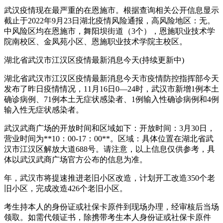
武汉疫情现在最严重的在恩施市。根据查询相关公开信息显示
截止于2022年9月23日湖北疫情风险通报，高风险地区：无。
中风险区均在恩施市，舞阳坝街道（3个），恩施职业技术学
院南校区、金凤苑小区、恩施职业技术学院主校区。
湖北省武汉市江汉区疫情最新消息今天(持续更新中)
湖北省武汉市江汉区疫情最新消息今天市疫情防控指挥部今天
发布了昨日疫情情况，11月16日0—24时，武汉市新增1例本土
确诊病例、71例本土无症状感染者、1例输入性确诊病例和4例
输入性无症状感染者。
武汉武商广场的开放时间和区域如下：开放时间：3月30日，
营业时间为**10：00-17：00**。区域：具体位置在湖北省武
汉市江汉区解放大道688号。请注意，以上信息仅供参考，具
体以武汉武商广场官方公布的信息为准。
年，武汉市将提速推进老旧小区改造，计划开工改造350个老
旧小区，完成改造426个老旧小区。
考生持本人的身份证或社保卡原件到现场办理，经审核后当场
领取。如需代领证书，除携带考生本人身份证或社保卡原件