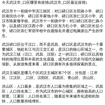
今天武汉市_口区哪里有疫情(武汉市_口区最近疫情)
武汉市十一初级中学滨江校区：对口硚口区古田路小学、硚口
区南垸坊小学、硚口区辛家地小学、硚口区崇仁汉滨小学、武
汉市陈家墩学校。武汉市十一初级中学：对口硚口区崇仁路小
学，以及硚口区汉西小学、硚口区东方红小学、硚口区长征小
学、硚口区崇仁寄宿学校中自愿报名并通过电脑派位产生的学
生。
武汉硚口区位于汉口，而不是武昌。硚口区是武汉市的一个重
要城区，地处长江与汉江交汇处，是汉口的核心区域之一。作
为武汉三镇（汉口、武昌、汉阳）之一的汉口，硚口区以其独
特的地理位置和丰富的文化底蕴，成为武汉历史与现代交融的
缩影。从旅游角度来看，硚口区拥有许多值得探索的景点。
武汉主城区是哪几个区武汉主城区有7个区，分别是：江岸
区、江汉区、_口区、汉阳区、武昌区、青山区、洪山区。
洪山区：人口最多，是武汉市人口最为密集的区域之一。武昌
区：人口排名第二，作为武汉市的中心城区，拥有较高的人口
密度。江夏区：人口排名第三，随着近年来城市化进程的加
快，人口数量持续增长。