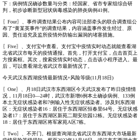
下：病例情况确诊数量与分类：经国家、省市专家组综合研
判，初步诊断新型冠状病毒感染的肺炎病例41例。
〖Four〗、事件调查结果公布内容司法部牵头的联合调查组公
布了“黄某英事件”的调查结果，内容涵盖事件发生经过、原
因、责任追究及监所疫情外防输出漏洞的堵塞措施。
〖Five〗、支付宝中查看。支付宝中疫情实时动态就能查看湖
北省武汉市每天的疫情通报。首先，打开支付宝，点击首页上
方搜索框。其次，搜索疫情实时动态，点击该小程序进入。最
后，可以查看湖北省武汉市最新情况了。
今天武汉东西湖疫情最新情况+风险等级(11月18日)
〖One〗、月18日武汉市东西湖区今天武汉发布了昨日疫情情
况，11月18日0—24时，武汉市新增6例本土确诊病例、133例
本土无症状感染者和7例输入性无症状感染者。涉及到东西湖
区：无症状感染者16：居住于东西湖区恒春里64号。无症状感
染者17：居住于东西湖区新苑二期安欣园12栋。无症状感染者
18：居住于东西湖区将军家苑A区7栋。
〖Two〗、不开门。根据查询湖北省武汉市东西湖大市场最新