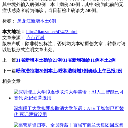
其中境外输入病例2例；本土病例243例，其中3例为此前的无
症状感染者转为确诊，当日新检出确诊为240例。
标签：
黑龙江新增本土6例
本文地址：
http://dianzan.cc/47472.html
文章来源：
点点百科
版权声明：
除非特别标注，否则均为本站原创文章，转载时请
以链接形式注明文章出处。
上一篇
31省新增本土确诊21例/31省新增确诊11例本土2例
下一篇
呼和浩特增20例本土/呼和浩特增1例确诊上午已报2例
相关文章
深圳理工大学拟逐步取消大学英语：AI人工智能已可替
代 死记硬背没用