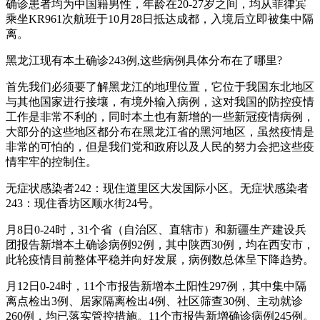
确诊患者均为中国籍男性，年龄在20-27岁之间，均从菲律宾
乘坐KR961次航班于10月28日抵达成都，入境后立即被集中隔
离。
黑龙江现有本土确诊243例,这些病例具体分布在了哪里?
首先我们必须要了解黑龙江的地理位置，它位于我国东北地区
与其他国家进行接壤，有境外输入病例，这对我国的防控疫情
工作是非常不利的，同时本土也有新增的一些新冠疫情病例，
大部分的这些地区都分布在黑龙江省的黑河地区，虽然疫情是
非常的可怕的，但是我们党和政府以及人民的努力会把这些疫
情牢牢的控制住。
无症状感染者242：现住道里区大发国际小区。无症状感染者
243：现住香坊区顺水街24号。
月8日0-24时，31个省（自治区、直辖市）和新疆生产建设兵
团报告新增本土确诊病例92例，其中陕西30例，均在西安市，
此轮疫情目前整体平稳并向好发展，病例数总体呈下降趋势。
月12日0-24时，11个市报告新增本土阳性297例，其中集中隔
离点检出3例、居家隔离检出4例、社区筛查30例、主动就诊
260例，均已落实管控措施。11个市报告新增确诊病例245例。