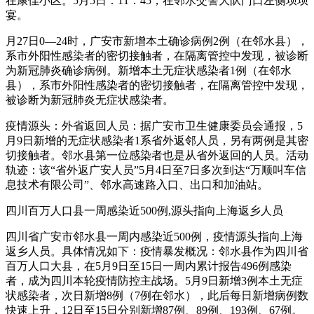
在康佳小区。5月5日：11：45，在邻水交警大队门口左侧坝坝
宴。
月27日0—24时，广安市新增本土确诊病例2例（在邻水县），
系市外阳性感染者的密切接触者，在隔离管控中发现，被诊断
为新冠肺炎确诊病例。新增本土无症状感染者1例（在邻水
县），系市外阳性感染者的密切接触者，在隔离管控中发现，
被诊断为新冠肺炎无症状感染者。
疫情源头：外省返回人员：据广安市卫生健康委员会通报，5
月9日新增的无症状感染者1系省外返邻人员，另有两例是其密
切接触者。邻水县第一位感染者也是从省外返回的人员。活动
轨迹：该“省外返广安人员”5月4日至7日多次到达“万顺叫车信
息技术有限公司”、邻水高速路入口、出口和加油站。
四川百万人口县一周感染近500例,源头指向上海返乡人员
四川省广安市邻水县一周内感染近500例，疫情源头指向上海
返乡人员。具体情况如下：疫情暴发概况：邻水县作为四川省
百万人口大县，在5月9日至15日一周内累计报告496例感染
者，成为四川本轮疫情防控主战场。5月9日新增3例本土无症
状感染者，次日新增8例（7例在邻水），此后每日新增病例数
快速上升，12日至15日分别新增87例、89例、193例、67例。