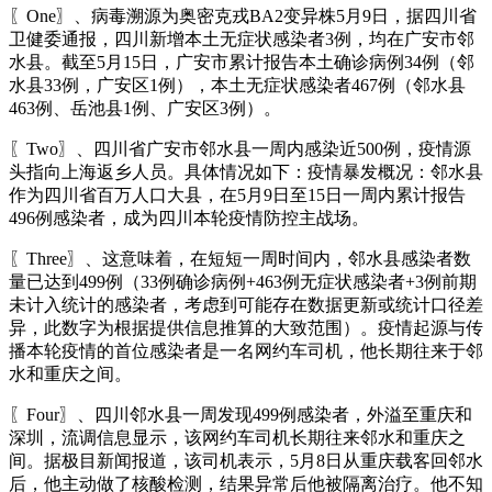
〖One〗、病毒溯源为奥密克戎BA2变异株5月9日，据四川省
卫健委通报，四川新增本土无症状感染者3例，均在广安市邻
水县。截至5月15日，广安市累计报告本土确诊病例34例（邻
水县33例，广安区1例），本土无症状感染者467例（邻水县
463例、岳池县1例、广安区3例）。
〖Two〗、四川省广安市邻水县一周内感染近500例，疫情源
头指向上海返乡人员。具体情况如下：疫情暴发概况：邻水县
作为四川省百万人口大县，在5月9日至15日一周内累计报告
496例感染者，成为四川本轮疫情防控主战场。
〖Three〗、这意味着，在短短一周时间内，邻水县感染者数
量已达到499例（33例确诊病例+463例无症状感染者+3例前期
未计入统计的感染者，考虑到可能存在数据更新或统计口径差
异，此数字为根据提供信息推算的大致范围）。疫情起源与传
播本轮疫情的首位感染者是一名网约车司机，他长期往来于邻
水和重庆之间。
〖Four〗、四川邻水县一周发现499例感染者，外溢至重庆和
深圳，流调信息显示，该网约车司机长期往来邻水和重庆之
间。据极目新闻报道，该司机表示，5月8日从重庆载客回邻水
后，他主动做了核酸检测，结果异常后他被隔离治疗。他不知