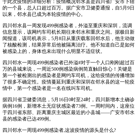
于此次疫情的详细分析：疫情概况邻水县是四川省广安市下辖
的一个县，总人口超过百万。据广安市卫健委通报，自5月9日
以来，邻水县已成为本轮疫情的中心。
四川邻水县一周发现499例感染者，外溢至重庆和深圳，流调
信息显示，该网约车司机长期往来邻水和重庆之间。据极目新
闻报道，该司机表示，5月8日从重庆载客回邻水后，他主动做
了核酸检测，结果异常后他被隔离治疗。他不知道自己是如何
被感染上的，身体也未出现什么明显不适症状。
四川邻水一周现499例感染者已外溢#对于一个人口刚刚超过百
万的县城来说，一周近500例感染病例简直触目惊心！关键是
第一个被检测出的感染者是网约车司机，这给疫情的传播增加
了很多不确定性。疫情蔓延到重庆和深圳在邻水县的这一轮疫
情中，第一个感染者是一名在线叫车司机。
据四川省卫健委消息，5月16日0时至24时，四川新增本土确诊
病例16例，新增本土无症状感染者73例。一周时间内，这座位
于四川省东部、距离重庆主城区最近的小县城——广安市邻水
县的感染者已达499例。
四川邻水一周现499例感染者,这波疫情的源头是什么?