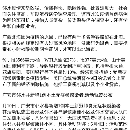
邻水疫情来势凶猛、传播得快、隐匿性强、处置难度大，社会
面关注度高，前期流行病学调查发现，该市此次疫情首例病例
为网约车司机，接触人员复杂，传染源头仍在调查中，还有学
生和自由职业者。
广西北海因为疫情的原因，已经有两千多名游客滞留在北海。
根据相关的规定没有去过高风险地区，健康码为绿色，需要携
带48小时核酸检测阴性证明，才可以出北海市。
%，报3566美元/桶，WTI原油涨27%，报377美元/桶。由于美
国国债利率下跌，导致银行股受到严重冲击，包括摩根大通、
花旗集团、美国银行等下跌超过10%。经济刺激措施：受新型
冠状病毒肺炎疫情影响，美国总统特朗普在9日的记者会上宣
布了新的经济刺激措施，包括工资税削减以及小企业贷款。
广安市邻水县新增1例本土无症状感染者,活动轨迹公布
月10日，广安市邻水县新增1例本土新冠肺炎无症状感染者，
其活动轨迹主要涉及邻水县鼎屏镇康佳小区及邻水交警大队门
口左侧坝坝宴，具体信息如下：无症状感染者4基本信息：家
住邻水县鼎屏镇康佳小区。具体活动轨迹：5月4日：活动范围