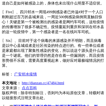
道自己是如何被感染上的，身体也未出现什么明显不适症状。
〖Five〗、四川邻水一周现499例感染者已外溢#对于一个人口
刚刚超过百万的县城来说，一周近500例感染病例简直触目惊
心！关键是第一个被检测出的感染者是网约车司机，这给疫情
的传播增加了很多不确定性。疫情蔓延到重庆和深圳在邻水县
的这一轮疫情中，第一个感染者是一名在线叫车司机。
〖Six〗、目前对于这个病毒的来源感染并不明朗，而且病毒
是以中心县城或者是社区传染的特点进行的。有一些单位或者
是家庭都出现了聚集性感染的变化，所以说这个源头是什么就
是一个谜底。他们的管理仍然是存在着一些漏洞的，而且疫情
形势很不乐观，需要高度重视起来，做好应对最极端情况的打
算。
标签：
广安邻水疫情
本文地址：
http://dianzan.cc/47484.html
文章来源：
点点百科
版权声明：
除非特别标注，否则均为本站原创文章，转载时请
以链接形式注明文章出处。