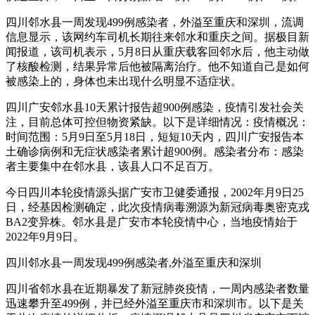
四川邻水县一周发现499例感染者，外溢至重庆和深圳，流调
信息显示，该网约车司机长期往来邻水和重庆之间。据极目新
闻报道，该司机表示，5月8日从重庆载客回邻水后，他主动做
了核酸检测，结果异常后他被隔离治疗。他不知道自己是如何
被感染上的，身体也未出现什么明显不适症状。
四川广安邻水县10天累计报告超900例感染，疫情引发社会关
注，目前总体可控但物资紧缺。以下是详细情况：疫情概况：
时间范围：5月9日至5月18日，短短10天内，四川广安报告本
土确诊病例和无症状感染者累计超900例。感染者分布：感染
者主要集中在邻水县，该县人口不足百万。
今日四川本轮疫情源头据广安市卫健委通报，2002年月9日25
日，经基因检测确定，此次疫情病毒溯源为新冠病毒奥密克戎
BA2变异株。邻水县是广安市本轮疫情中心，当地疫情始于
2022年9月9日。
四川邻水县一周发现499例感染者,外溢至重庆和深圳
四川省邻水县在近期暴发了新冠肺炎疫情，一周内感染者数量
迅速攀升至499例，并已经外溢至重庆市和深圳市。以下是关